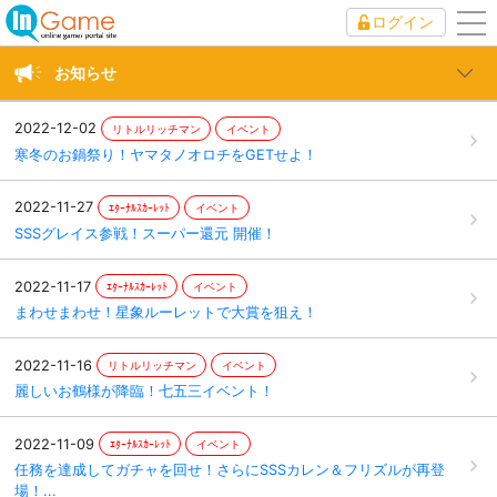
ログイン
to
nav
お知らせ
2022-12-02
リトルリッチマン
イベント
寒冬のお鍋祭り！ヤマタノオロチをGETせよ！
2022-11-27
ｴﾀｰﾅﾙｽｶｰﾚｯﾄ
イベント
SSSグレイス参戦！スーパー還元 開催！
2022-11-17
ｴﾀｰﾅﾙｽｶｰﾚｯﾄ
イベント
まわせまわせ！星象ルーレットで大賞を狙え！
2022-11-16
リトルリッチマン
イベント
麗しいお鶴様が降臨！七五三イベント！
2022-11-09
ｴﾀｰﾅﾙｽｶｰﾚｯﾄ
イベント
任務を達成してガチャを回せ！さらにSSSカレン＆フリズルが再登
場！...