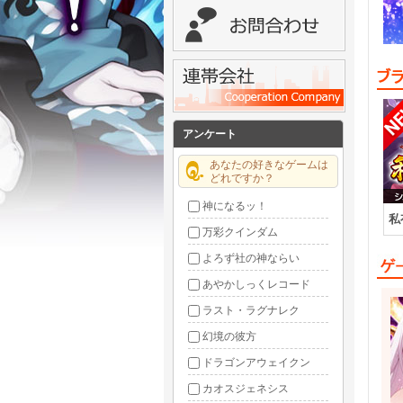
アンケート
あなたの好きなゲームは
どれですか？
神になるッ！
私
万彩クインダム
よろず社の神ならい
あやかしっくレコード
ラスト・ラグナレク
幻境の彼方
ドラゴンアウェイクン
カオスジェネシス