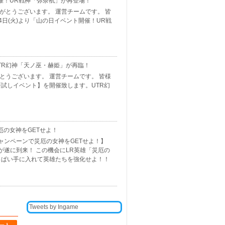
催！UR戦神「弥奈祇」が再登場！
がとうございます。 運営チームです。 皆
4日(火)より「山の日イベント開催！UR戦
TR幻神「天ノ巫・赫姫」が再臨！
とうございます。 運営チームです。 皆様
肝試しイベント】を開催致します。UTR幻
厄の女神をGETせよ！
ャンペーンで災厄の女神をGETせよ！】
が遂に到来！ この機会にLR英雄「災厄の
いっぱい手に入れて英雄たちを強化せよ！！
Tweets by Ingame