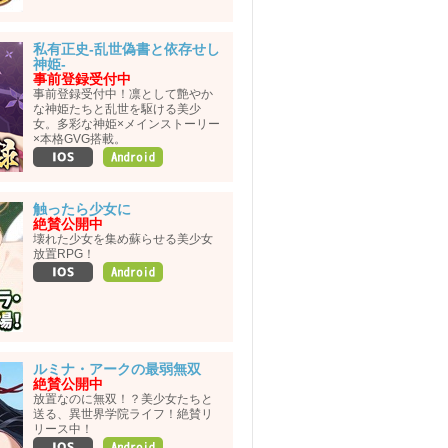
私有正史-乱世偽書と依存せし
神姫-
事前登録受付中
事前登録受付中！凛として艶やか
な神姫たちと乱世を駆ける美少
女。多彩な神姫×メインストーリー
×本格GVG搭載。
触ったら少女に
絶賛公開中
壊れた少女を集め蘇らせる美少女
放置RPG！
ルミナ・アークの最弱無双
絶賛公開中
放置なのに無双！？美少女たちと
送る、異世界学院ライフ！絶賛リ
リース中！