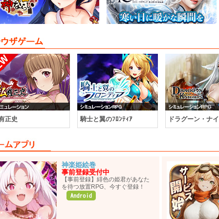
有正史
騎士と翼のﾌﾛﾝﾃｨｱ
ドラグーン・ナイ
神楽姫絵巻
事前登録受付中
【事前登録】緋色の姫君があなた
を待つ放置RPG、今すぐ登録！