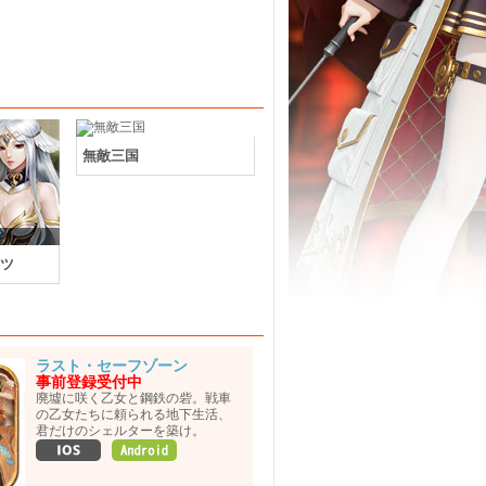
無敵三国
ツ
ラスト・セーフゾーン
事前登録受付中
廃墟に咲く乙女と鋼鉄の砦。戦車
の乙女たちに頼られる地下生活、
君だけのシェルターを築け。