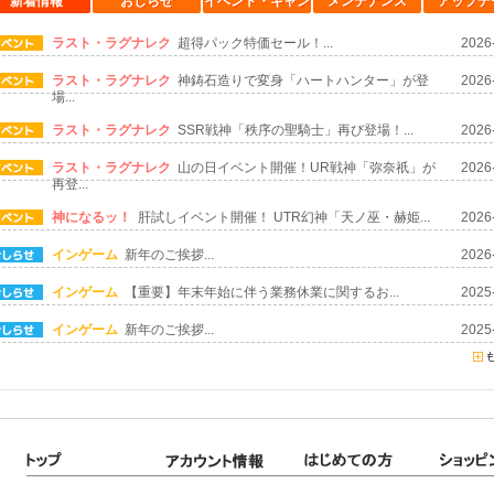
新着情報
おしらせ
イベント・キャン
メンテナンス
アップデ
ペーン
ラスト・ラグナレク
超得パック特価セール！...
2026
ラスト・ラグナレク
神鋳石造りで変身「ハートハンター」が登
2026
場...
ラスト・ラグナレク
SSR戦神「秩序の聖騎士」再び登場！...
2026
ラスト・ラグナレク
山の日イベント開催！UR戦神「弥奈祇」が
2026
再登...
神になるッ！
肝試しイベント開催！ UTR幻神「天ノ巫・赫姫...
2026
インゲーム
新年のご挨拶...
2026
インゲーム
【重要】年末年始に伴う業務休業に関するお...
2025
インゲーム
新年のご挨拶...
2025