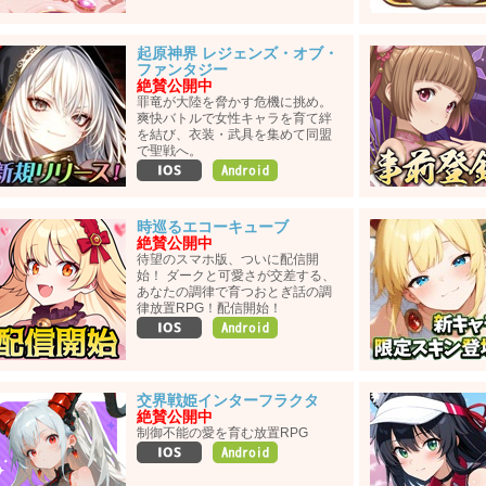
起原神界 レジェンズ・オブ・
ファンタジー
絶賛公開中
罪竜が大陸を脅かす危機に挑め。
爽快バトルで女性キャラを育て絆
を結び、衣装・武具を集めて同盟
で聖戦へ。
時巡るエコーキューブ
絶賛公開中
待望のスマホ版、ついに配信開
始！ ダークと可愛さが交差する、
あなたの調律で育つおとぎ話の調
律放置RPG！配信開始！
交界戦姫インターフラクタ
絶賛公開中
制御不能の愛を育む放置RPG