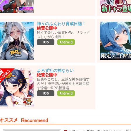
神々のふんわり育成日誌！
絶賛公開中
軽くて楽しい放置RPG、リラック
スしながら成長！
よろず社の神ならい
絶賛公開中
任務をこなし、立派な神を目指す
のだ！神見習いが神社を再建目指
す珍道中RPG新登場