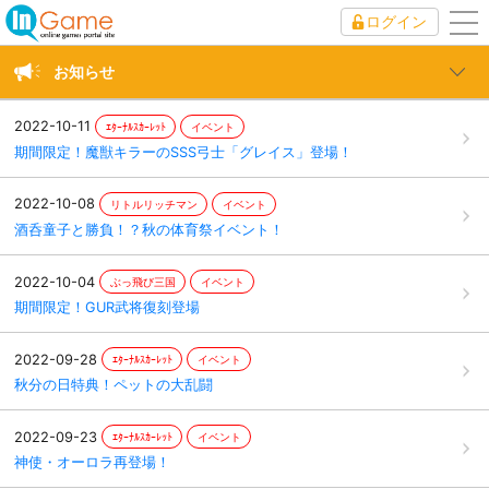
ログイン
to
nav
お知らせ
2022-10-11
ｴﾀｰﾅﾙｽｶｰﾚｯﾄ
イベント
期間限定！魔獣キラーのSSS弓士「グレイス」登場！
2022-10-08
リトルリッチマン
イベント
酒呑童子と勝負！？秋の体育祭イベント！
2022-10-04
ぶっ飛び三国
イベント
期間限定！GUR武将復刻登場
2022-09-28
ｴﾀｰﾅﾙｽｶｰﾚｯﾄ
イベント
秋分の日特典！ペットの大乱闘
2022-09-23
ｴﾀｰﾅﾙｽｶｰﾚｯﾄ
イベント
神使・オーロラ再登場！