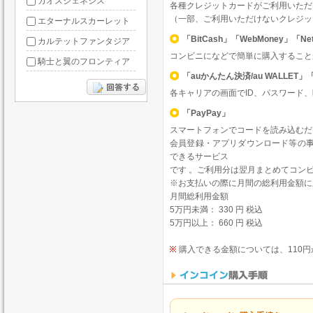
カオスジェネシス
各種クレジットカードがご利用いただ
（一部、ご利用いただけないクレジッ
エターナルスカーレット
「BitCash」「WebMoney」「Net
カルテットファンタジア
コンビニになどで簡単に購入すること
騎士と翼のフロンティア
「auかんたん決済/au WALL
ドラグーン・ナイツ
各キャリアの画面でID、パスワード
ぶっ飛び三国
「PayPay」
星間パイオニア
スマートフォンでコードを読み込むだ
三国RANSE
会員登録・アプリダウンロード等の
できるサービス
リトルリッチマン
です 。ご利用分は翌月まとめてコンビニ
無敵三国
※お支払いの際に月間の総利用金額に
月間総利用金額
5万円未満： 330 円 税込
5万円以上： 660 円 税込
購入できる金額については、110円