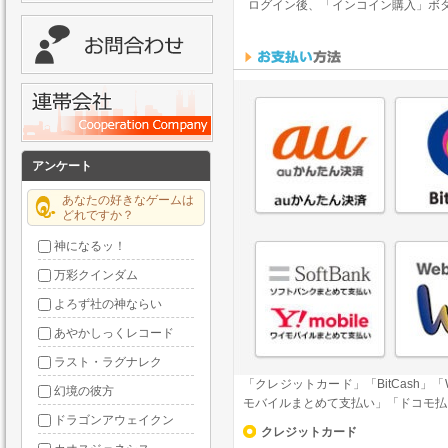
ログイン後、「インコイン購入」ボ
アンケート
あなたの好きなゲームは
どれですか？
神になるッ！
万彩クインダム
よろず社の神ならい
あやかしっくレコード
ラスト・ラグナレク
「クレジットカード」「BitCash」「W
幻境の彼方
モバイルまとめて支払い」「ドコモ払
ドラゴンアウェイクン
クレジットカード