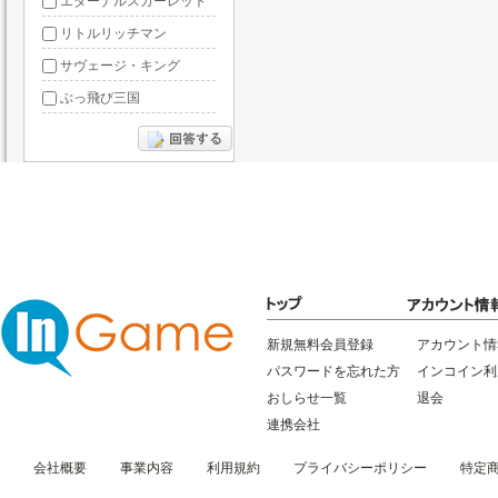
エターナルスカーレット
リトルリッチマン
サヴェージ・キング
ぶっ飛び三国
あやかしっくレコード
新規無料会員登録
アカウント情
パスワードを忘れた方
インコイン利
おしらせ一覧
退会
連携会社
会社概要
事業内容
利用規約
プライバシーポリシー
特定