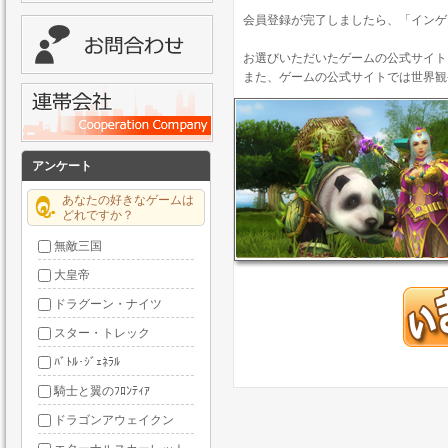
会員登録が完了しましたら、「インゲ
お選びいただいたゲームの公式サイト
また、ゲームの公式サイトでは世界観
アンケート
あなたの好きなゲームは
どれですか？
無敵三国
大皇帝
ドラグーン・ナイツ
スター・トレック
ﾊﾞﾄﾙ･ｼﾞｪﾈﾗﾙ
騎士と翼のﾌﾛﾝﾃｨｱ
ドラゴンアウェイクン