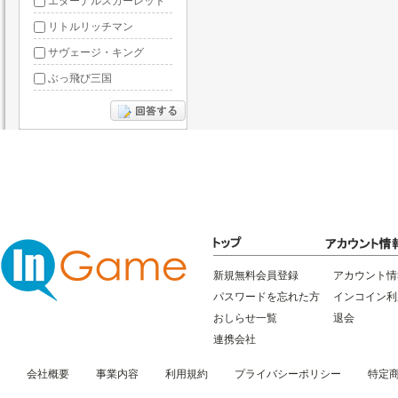
エターナルスカーレット
リトルリッチマン
サヴェージ・キング
ぶっ飛び三国
あやかしっくレコード
新規無料会員登録
アカウント情
パスワードを忘れた方
インコイン利
おしらせ一覧
退会
連携会社
会社概要
事業内容
利用規約
プライバシーポリシー
特定