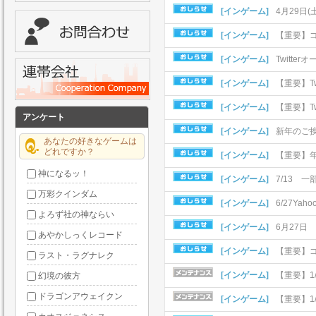
[インゲーム]
4月29日(
[インゲーム]
【重要】ゴ
[インゲーム]
Twitt
[インゲーム]
【重要】T
[インゲーム]
【重要】T
アンケート
[インゲーム]
新年のご
あなたの好きなゲームは
どれですか？
[インゲーム]
【重要】
神になるッ！
[インゲーム]
7/13 
万彩クインダム
[インゲーム]
6/27Y
よろず社の神ならい
[インゲーム]
6月27日
あやかしっくレコード
[インゲーム]
【重要】ゴ
ラスト・ラグナレク
[インゲーム]
【重要】1
幻境の彼方
ドラゴンアウェイクン
[インゲーム]
【重要】1