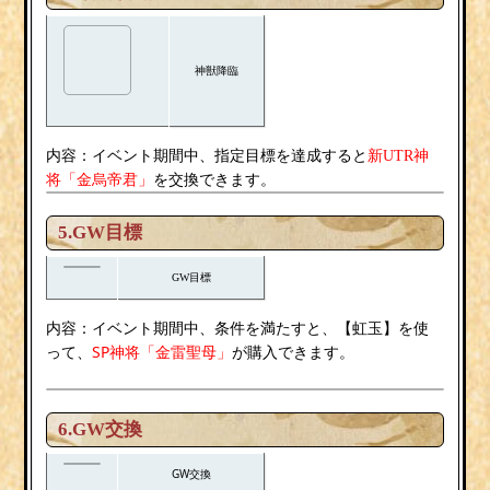
神獣降臨
内容：
イベント期間中、指定目標を達成すると
新UTR神
金烏帝君
将「
」
を交換できます。
5.GW目標
GW目標
内容：
イベント期間中、条件を満たすと、【虹玉】を使
SP神将「金雷聖母」
って、
が購入できます。
6.
GW
交換
GW
交換