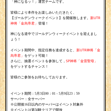
「神になるッ！」運営チームです。
皆様により本作をお楽しみいただきたく、
ゴールデンウィークイベント
新UTR
【
】を開催致します。
神将「金烏帝君」
登場！
ゴールデンウィークイベント
神になる道中で
を迎えまし
ょう！
新UTR神将「金
イベント期間中、指定任務を達成すると、
烏帝君」
をゲット可能！
SP神将「金雷聖母」
さらに、抽選イベントを参加して，
をゲットするチャンス！
皆様のご参加をお待ちしております。
イベント期間：5月3日00：01 - 5月9日23：59
サーバー：全サーバー
※公開後16日以内のサーバーはイベント対象外
※イベントは第50験クリアで開放