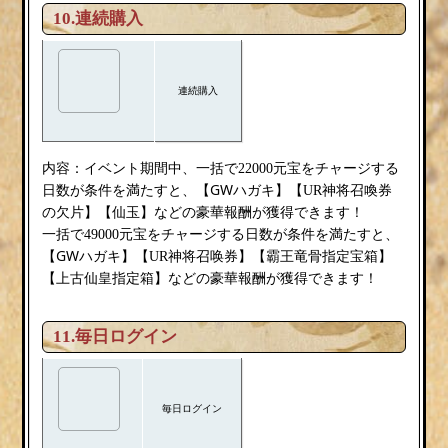
10.連続購入
連続購入
内容：
イベント期間中、一括で22000元宝をチャージする
GWハガキ
日数が条件を満たすと、【
】【UR神将召喚券
の欠片】【仙玉】などの豪華報酬が獲得できます！
一括で49000元宝をチャージする日数が条件を満たすと、
GWハガキ
【
】【UR神将召唤券】【霸王竜骨指定宝箱】
【上古仙皇指定箱】などの豪華報酬が獲得できます！
11.毎日ログイン
毎日ログイン