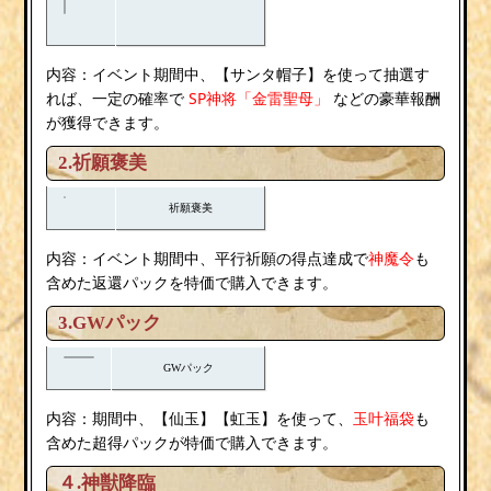
内容：
サンタ帽子
イベント期間中、【
】を使って抽選す
SP神将「金雷聖母」
れば、一定の確率で
などの豪華報酬
が獲得できます。
2.祈願褒美
祈願褒美
内容：
イベント期間中、平行祈願の得点達成で
神魔令
も
含めた返還パックを特価で購入できます。
3.GWパック
GWパック
内容：
期間中、【仙玉】【虹玉】を使って、
玉叶福袋
も
含めた超得パックが特価で購入できます。
４.神獣降臨