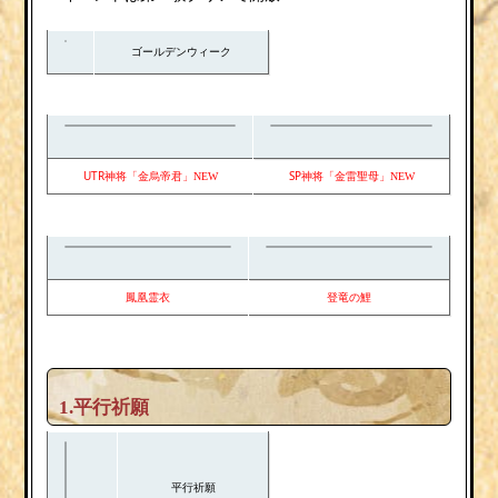
ゴールデンウィーク
UTR神将「金烏帝君」
SP神将「金雷聖母」
NEW
NEW
鳳凰霊衣
登竜の鯉
1.平行祈願
平行祈願