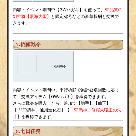
内容：
GWハガキ
イベント期間中【
】を使って、
SP品質の
覆海大聖
幻神将【
】
と限定称号などの豪華報酬と交換で
きます。
7.祈願戦令
祈願戦令
内容：
イベント期間中、平行祈願で累計召喚回数に応じ
GWハガキ
て、交換アイテム【
】を獲得できます。
切手
さらに戦令を購入したら、追加で【
】【仙玉】
【「UR憑神」通用進化石】【
「SP憑神」修羅大猿王の欠
片
】を獲得できます。
8.七日任務