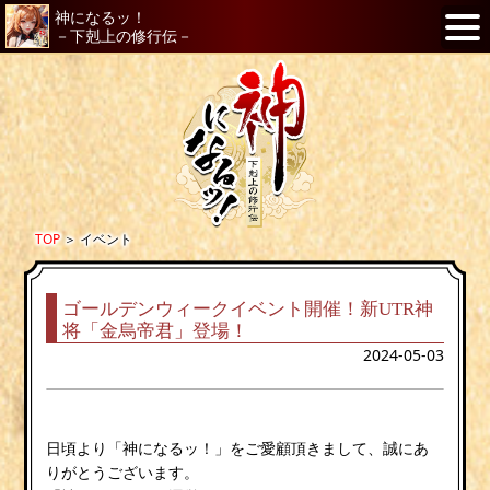
神になるッ！
－下剋上の修行伝－
TOP
＞
イベント
ゴールデンウィークイベント開催！新UTR神
将「金烏帝君」登場！
2024-05-03
日頃より「神になるッ！」をご愛顧頂きまして、誠にあ
りがとうございます。