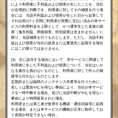
により利用者に不利益および損害が生じたことを、当社
が合理的に判断でき、利用者に対してその補償を行う場
合には、当該不利益および損害が生じた日から起算して
それ以前の1ヶ月間に利用者が実際に支払い済みの本サー
ビスの利用料金を上限として、かつ通常生じた直接の損
害（逸失利益、間接損害、特別損害は含まれません）に
限り、当該補償を行うものとします。ただし、当該不利
益および損害が当社の故意または重過失に起因する場合
にはこの限りではありません。
(3) 次に該当する場合において、本サービスに関連して
利用者に生じた不利益および損害について、当社はいか
なる責任も負わないものとし、利用者に対して何らの補
償等も行わないものとします。
定期的または臨時のメンテナンス作業等を行うために、
若しくは緊急やむを得ない事由により、当社が本サービ
スを一時中断する場合。並びに当該中断がやむを得ない
事由により時間延長された場合。
利用者または第三者が使用する機器・通信回線等に起因
する場合、または本サービスの機能が正常に動作してお
り原因が特定できない場合。