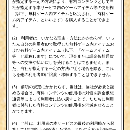
が指定する一定の方法により、有料コンテンツとして当
社が指定する本サービス内のゲームアイテム等の使用権
（以下、無料ゲーム内アイテムと区別され、「有料ゲー
ム内アイテム」といいます）を購入することができま
す。
(2) 利用者は、いかなる理由・方法にかかわらず、いっ
たん自分の利用者IDで取得した無料ゲーム内アイテムお
よび有料ゲーム内アイテム（以下、「ゲームアイテム
等」と総称します）について、現金または課金仮想通貨
等への交換や払い戻しを受けることはできません。ま
た、当社が指定する一定の方法に従う場合を除き、これ
らを他の利用者IDに譲渡・移転することはできません。
(3) 前項の規定にかかわらず、当社は、当社が必要と認
める場合は、有料コンテンツの使用権の対価を課金仮想
通貨等によって利用者に払い戻すことで、ただちに利用
者に付与した有料コンテンツの使用権を消滅させること
ができます。
(4) 当社は、利用者の本サービスの最後の利用時から起
算して1年間以上が経過した場合、2.(5)に定める記録デー