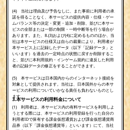
(4) 当社は理由及び予告なしに、また事前に利用者の承
諾を得ることなく、本サービスの提供内容・仕様・ゲー
ムバランス等の決定・変更・追加・削除、並びに本サー
ビスの全部または一部の制限・一時中断等を行う場合が
あります。また、8.(3)および(4)に定めるもののほか、当
社は本サービスの仕様又は自らの裁量により、利用者が
本サービス上に記録したデータ（以下「記録データ」と
いいます）を過去の一定時点の状態に戻すか削除するこ
と、並びに本利用規約・インゲーム規約に違反した利用
者の記録データの修正をすることができます。
(5) 本サービスは日本国内からのインターネット接続を
対象として提供されます。当社は、日本国外からの本サ
ービスの利用についていかなる責任も負わないものとし
ます。
3.本サービスの利用料金について
(1) 利用者は、本サービス内の有料サービスを利用しよ
うとする際には、本サービスの利用登録を行った自分の
利用者IDで保有する課金仮想通貨および課金仮想通貨商
品券（以下「課金仮想通貨等」といいます）にて、当社