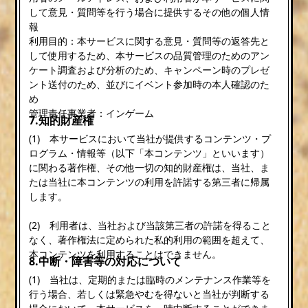
して意見・質問等を行う場合に提供するその他の個人情
報
利用目的：本サービスに関する意見・質問等の返答先と
して使用するため、本サービスの品質管理のためのアン
ケート調査および分析のため、キャンペーン時のプレゼ
ント送付のため、並びにイベント参加時の本人確認のた
め
管理責任事業者：インゲーム
7.知的財産権
(1) 本サービスにおいて当社が提供するコンテンツ・プ
ログラム・情報等（以下「本コンテンツ」といいます）
に関わる著作権、その他一切の知的財産権は、当社、ま
たは当社に本コンテンツの利用を許諾する第三者に帰属
します。
(2) 利用者は、当社および当該第三者の許諾を得ること
なく、著作権法に定められた私的利用の範囲を超えて、
本コンテンツを利用することはできません。
8.中断・障害等の対応について
(1) 当社は、定期的または臨時のメンテナンス作業等を
行う場合、若しくは緊急やむを得ないと当社が判断する