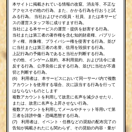
本サイトに掲載されている情報の改竄、消去等、不正な
アクセスその他の行為、また、かかる行為を行おうと試
みる行為。 当社およびその役員・社員、または本サービ
スの運営スタッフ等に成りすます行為。
当社による本サービスの運営・提供を妨害する行為。
当社または第三者の著作権を含む知的財産権、パブリシ
ティ権、肖像権、プライバシー権を侵害する行為。並び
に当社または第三者の名誉、信用を毀損する行為。
上記行為の予備行為であると当社が判断する行為。
その他、インゲーム規約、本利用規約、および法令に違
反する行為、公序良俗に反する行為、並びに当社が不適
切と判断する行為。
(6) 利用者は、本サービスにおいて同一サーバ内で複数
アカウントを使用する場合、次に該当する行為を行って
はならないものとします
複数アカウントを利用して故意に名声を減少させたり、
または、故意に名声を上昇させない行為。
複数アカウントを利用してメールやチャット等用いて第
三者を誹謗中傷・恐喝悪態する行為。
(7) 利用者は、イベント・任務などの奨励の配布完了の
告知が掲載されたにも関わらず、その奨励の内容・量が