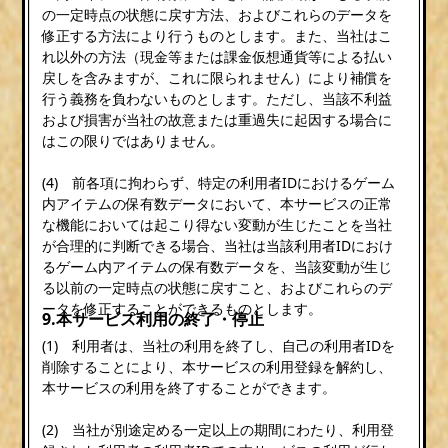
の一定時点の状態に戻す方法、およびこれらのデータを
修正する方法により行うものとします。また、当社はこ
れ以外の方法（現金等または課金仮想通貨等による払い
戻しを含みますが、これに限られません）により補償を
行う義務を負わないものとします。ただし、当該不利益
および損害が当社の故意または重過失に起因する場合に
はこの限りではありません。
(4) 前各項に拘わらず、特定の利用者IDにおけるゲーム
内アイテムの保有数データにおいて、本サービスの正常
な機能においては起こり得ない変動が生じたことを当社
が合理的に判断できる場合、当社は当該利用者IDにおけ
るゲーム内アイテムの保有数データを、当該変動が生じ
る以前の一定時点の状態に戻すこと、およびこれらのデ
ータを修正することができるものとします。
9.本サービス利用の終了・停止
(1) 利用者は、当社の利用を終了し、自己の利用者IDを
削除することにより、本サービスの利用登録を解約し、
本サービスの利用を終了することができます。
(2) 当社が別途定める一定以上の期間にわたり、利用登