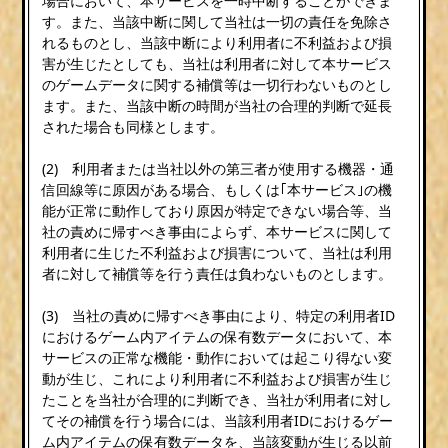
場合において、本サービスを一時中断することができま
す。また、当該中断に関して当社は一切の責任を免除さ
れるものとし、当該中断により利用者に不利益および損
害が生じたとしても、当社は利用者に対して本サービス
のゲームデータに関する補償等は一切行わないものとし
ます。また、当該中断の時間が当社の合理的判断で延長
された場合も同様とします。
(2) 利用者または当社以外の第三者が使用する機器・通
信回線等に原因がある場合、もしくは｢本サービス｣の機
能が正常に動作しており原因が特定できない場合等、当
社の責めに帰すべき事由によらず、本サービスに関して
利用者に生じた不利益および損害について、当社は利用
者に対して補償等を行う責任は負わないものとします。
(3) 当社の責めに帰すべき事由により、特定の利用者ID
におけるゲーム内アイテムの保有数データにおいて、本
サービスの正常な機能・動作においては起こり得ない変
動が生じ、これにより利用者に不利益および損害が生じ
たことを当社が合理的に判断でき、当社が利用者に対し
てその補償を行う場合には、当該利用者IDにおけるゲー
ム内アイテムの保有数データを、当該変動が生じる以前