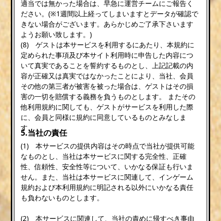
適当では無かった場合は、早急に運営チームにご報告く
ださい。(※1週間以上経ってしまいますとデータが確認で
きない場合がございます。あらかじめご了承下さいます
ようお願い致します。)
(8) ゲストは本サービスを利用するにあたり、本規約に
定められた事項及び本サイト利用時に申告した内容につ
いて真実であることを誓約するものとし、上記記載の内
容が正確又は真実ではなかったことにより、当社、会員
その他の第三者が被害を被った場合は、ゲストはその損
害の一切を賠償する義務を負うものとします。 またその
他利用規約に関しても、ゲストがサービスを利用した際
に、会員と同様に規約に同意しているものとみなしま
す。
5.当社の責任
(1) 本サービスの提供内容はその時点で当社が提供可能
なものとし、当社は本サービスに関する完全性、正確
性、信頼性、安全性等について、いかなる保証も行いま
せん。また、当社は本サービスに関連して、インゲーム
規約および本利用規約に明記される以外にいかなる責任
も負わないものとします。
(2) 本サービスに関連して、当社の責めに帰すべき事由