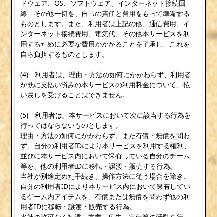
ドウェア、OS、ソフトウェア、インターネット接続回
線、その他一切を、自己の責任と費用をもって準備する
ものとします。また、利用者は上記の他、通信費用、イ
ンターネット接続費用、電気代、その他本サービスを利
用するために必要な費用がかかることを了承し、これを
自ら負担するものとします。
(4) 利用者は、理由・方法の如何にかかわらず、利用者
が既に支払い済みの本サービスの利用料金について、払
い戻しを受けることはできません。
(5) 利用者は、本サービスにおいて次に該当する行為を
行ってはならないものとします。
理由・方法の如何にかかわらず、また有償・無償を問わ
ず、自分の利用者IDにより本サービスを利用する権利、
並びに本サービス内において保有している自分のチーム
等を、他の利用者IDに移転・譲渡・販売する行為。
当社が別途定めた手続き、操作方法に従う場合を除き、
自分の利用者IDにより本サービス内において保有してい
るゲーム内アイテムを、有償または無償を問わず他の利
用者IDに移転・譲渡・販売する行為。
当社の許可なく勧誘、営業、広告、宣伝等の活動を行