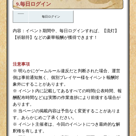
9.毎日ログイン
毎日ログイン
流灯
内容：イベント期間中、毎日ログインすれば、【
】
祈願符
【
】などの豪華報酬が獲得できます！
注意事項
※ 明らかにゲームルール違反だと判断された場合、運営
側は事前通知無く、個別プレイヤー様をイベント報酬対
象外にすることがあります。
※ イベント内に記載してあるすべての時間(公表時間、報
酬配布時間など)は実際の作業進捗により前後する場合が
あります。
※ 当ページの掲載内容は予告なく変更することがありま
す。あらかじめご了承ください。
※ イベント主催者は、今回のイベントにつき最終的な解
釈権を有します。