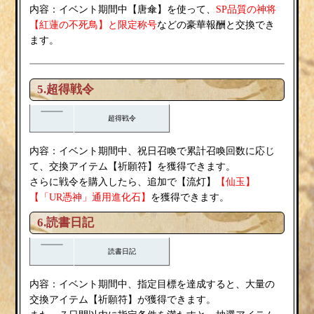
唐傘
内容：イベント期間中【
】を使って、
SP品質の神将
紅蓮の不死鳥
【
】と限定称号
などの豪華報酬と交換でき
ます。
5.超得戦令
超得戦令
内容：イベント期間中、祝日召喚で累計召喚回数に応じ
祈願符
て、交換アイテム【
】を獲得できます。
流灯
さらに戦令を購入したら、追加で【
】
【仙玉】
【「UR憑神」通用進化石】
を獲得できます。
6.読書日記
読書日記
内容：イベント期間中、指定目標を達成すると、大量の
祈願符
交換アイテム【
】が獲得できます。