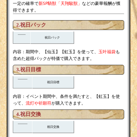
新SP騎獣「天翔駿獣」
一定の確率で
などの豪華報酬が獲
得できます。
2.祝日パック
祝日パック
内容：期間中、【仙玉】【虹玉】を使って、
玉叶福袋
も
含めた超得パックが特価で購入できます。
3.祝日目標
祝日目標
内容：イベント期間中、条件を満たすと、【虹玉】を使
流灯
祈願符
って、
や
が購入できます。
4.祝日交換
祝日交換