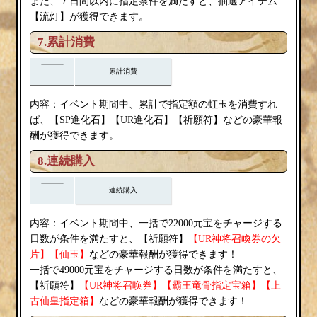
また、７日間以内に指定条件を満たすと、抽選アイテム
流灯
【
】が獲得できます。
7.累計消費
累計消費
内容：イベント期間中、累計で指定額の虹玉を消費すれ
祈願符
ば、【SP進化石】【UR進化石】【
】などの豪華報
酬が獲得できます。
8.連続購入
連続購入
内容：イベント期間中、一括で22000元宝をチャージする
祈願符
日数が条件を満たすと、【
】
【UR神将召喚券の欠
片】【仙玉】
などの豪華報酬が獲得できます！
一括で49000元宝をチャージする日数が条件を満たすと、
祈願符
【
】
【UR神将召唤券】【霸王竜骨指定宝箱】【上
古仙皇指定箱】
などの豪華報酬が獲得できます！