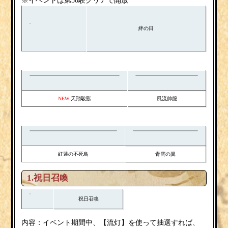
※イベントは第50験クリアで開放
絆の日
天翔駿獣
風流帥服
NEW
紅蓮の不死鳥
青雲の翼
1.祝日召喚
祝日召喚
流灯
内容：イベント期間中、【
】を使って抽選すれば、