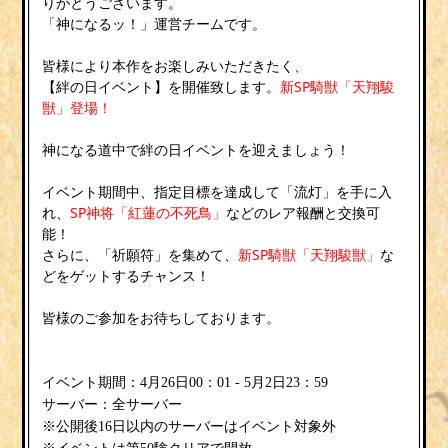
りがとうございます。
「神になるッ！」運営チームです。
皆様により本作をお楽しみいただきたく、
【絆の日イベント】を開催致します。
新SP騎獣「天翔駿
獣」登場！
神になる道中で絆の日イベントを迎えましょう！
イベント期間中、指定目標を達成して「流灯」を手に入
れ、
SP神将「紅蓮の不死鳥」
などのレア報酬と交換可
能！
さらに、「祈願符」を集めて、
新SP騎獣「天翔駿獣」
な
どをゲットするチャンス！
皆様のご参加をお待ちしております。
イベント期間：4月26日00：01 - 5月2日23：59
サーバー：全サーバー
※公開後16日以内のサーバーはイベント対象外