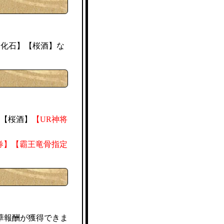
桜酒
進化石】【
】な
桜酒
、【
】
【UR神将
券】【霸王竜骨指定
華報酬が獲得できま