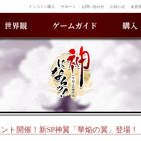
インコイン購入
サポート
お問い合わせ
お知らせ
会員登
世界観
ゲームガイド
購入
ント開催！新SP神翼「華焔の翼」登場！