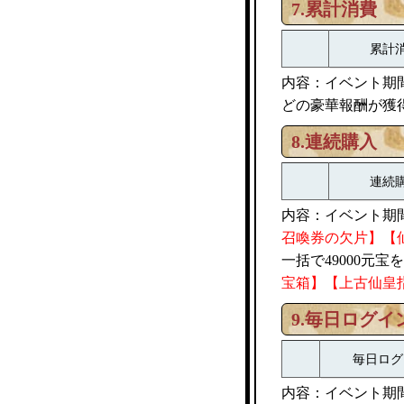
7.累計消費
累計
内容：イベント期
どの豪華報酬が獲
8.連続購入
連続
内容：イベント期間
召喚券の欠片】【
一括で49000元
宝箱】【上古仙皇
9.毎日ログイ
毎日ログ
内容：イベント期