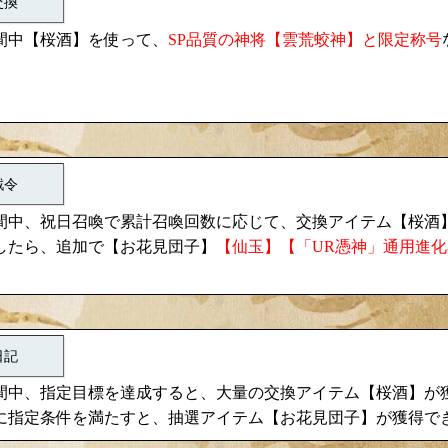
交換
桜酒
雲荒蛟神
間中【
】を使って、
SP品質の神将【
】と限定称号
戦令
桜酒
間中、祝日召喚で累計召喚回数に応じて、交換アイテム【
お花見団子
したら、追加で【
】
【仙玉】【「UR憑神」通用進
日記
桜酒
間中、指定目標を達成すると、大量の交換アイテム【
】が
お花見団子
に指定条件を満たすと、抽選アイテム【
】が獲得で