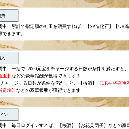
消費
間中、累計で指定額の虹玉を消費すれば、【SP進化石】【UR
得できます。
購入
中、一括で22000元宝をチャージする日数が条件を満たすと
仙玉】
などの豪華報酬が獲得できます！
桜酒
宝をチャージする日数が条件を満たすと、【
】
【UR神将召唤
指定箱】
などの豪華報酬が獲得できます！
ン
イン
桜酒
お花見団子
間中、毎日ログインすれば、【
】【
】などの豪