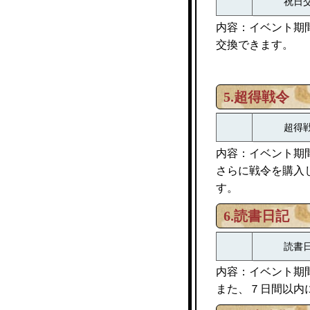
祝日
内容：イベント期
交換できます。
5.超得戦令
超得
内容：イベント期
さらに戦令を購入
す。
6.読書日記
読書
内容：イベント期
また、７日間以内