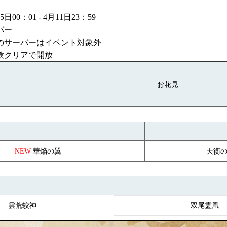
0：01 - 4月11日23：59
バー
内のサーバーはイベント対象外
験クリアで開放
お花見
華焔の翼
天衡
NEW
雲荒蛟神
双尾霊凰