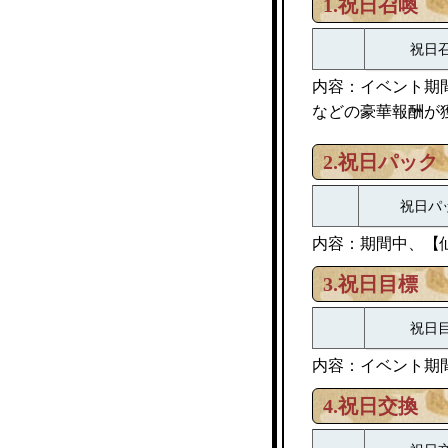
1.祝日召喚
祝日
内容：イベント期
などの豪華報酬が
2.祝日パック
祝日パ
内容：期間中、【
3.祝日目標
祝日
内容：イベント期
4.祝日交換