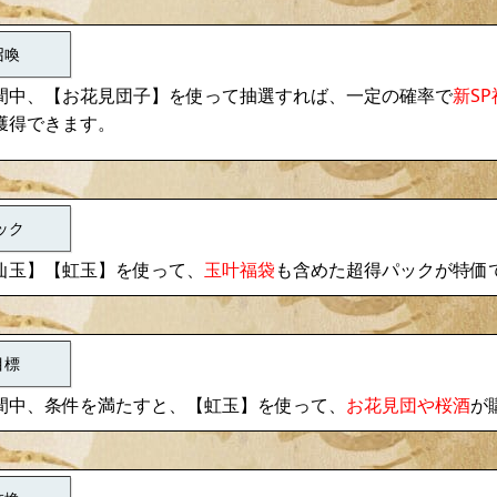
召喚
お花見団子
新S
間中、【
】を使って抽選すれば、一定の確率で
獲得できます。
ック
仙玉】【虹玉】を使って、
玉叶福袋
も含めた超得パックが特価
目標
お花見団
桜酒
間中、条件を満たすと、【虹玉】を使って、
や
が