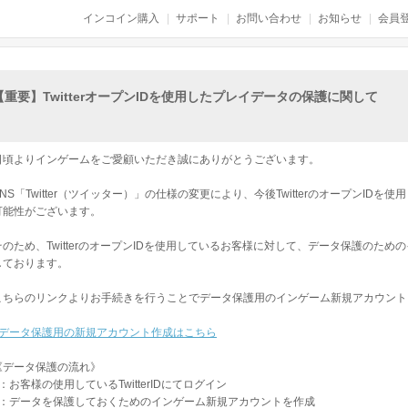
インコイン購入
サポート
お問い合わせ
お知らせ
会員登
【重要】TwitterオープンIDを使用したプレイデータの保護に関して
日頃よりインゲームをご愛顧いただき誠にありがとうございます。
SNS「Twitter（ツイッター）」の仕様の変更により、今後TwitterのオープンI
可能性がございます。
そのため、TwitterのオープンIDを使用しているお客様に対して、データ保護のた
しております。
こちらのリンクよりお手続きを行うことでデータ保護用のインゲーム新規アカウント
■データ保護用の新規アカウント作成はこちら
《データ保護の流れ》
1：お客様の使用しているTwitterIDにてログイン
2：データを保護しておくためのインゲーム新規アカウントを作成