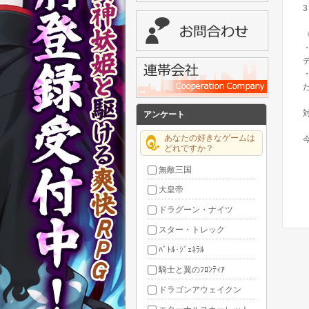
アンケート
あなたの好きなゲームは
どれですか？
無敵三国
大皇帝
ドラグーン・ナイツ
スター・トレック
ﾊﾞﾄﾙ･ｼﾞｪﾈﾗﾙ
騎士と翼のﾌﾛﾝﾃｨｱ
ドラゴンアウェイクン