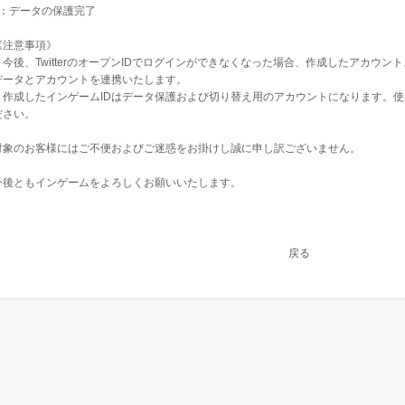
3：データの保護完了
《注意事項》
・今後、TwitterのオープンIDでログインができなくなった場合、作成したアカウ
データとアカウントを連携いたします。
・作成したインゲームIDはデータ保護および切り替え用のアカウントになります。
ださい。
対象のお客様にはご不便およびご迷惑をお掛けし誠に申し訳ございません。
今後ともインゲームをよろしくお願いいたします。
戻る