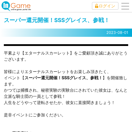
ログイン
to
nav
スーパー還元開催！SSSグレイス、参戦！
2023-08-01
平素より【エターナルスカーレット】をご愛顧頂き誠にありがとう
ございます。
皆様によりエターナルスカーレットをお楽しみ頂きたく、
イベント【
スーパー還元開催！SSSグレイス、参戦！
】を開催致し
ます。
かつては捕獲され、秘密実験の実験台にされていた彼女は、なんと
立派な騎士団の一員として参戦！
人生をどうやって逆転させたか、彼女に直接聞きましょう！
是非イベントにご参加ください。