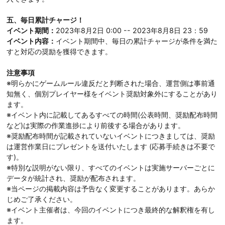
五、毎日累計チャージ！
イベント期間：
2023年8月2日 0:00 -- 2023年8月8日 23：59
イベント内容：
イベント期間中、毎日の累計チャージが条件を満た
すと対応の奨励を獲得できます。
注意事項
※明らかにゲームルール違反だと判断された場合、運営側は事前通
知無く、個別プレイヤー様をイベント奨励対象外にすることがあり
ます。
※イベント内に記載してあるすべての時間(公表時間、奨励配布時間
など)は実際の作業進捗により前後する場合があります。
※奨励配布時間が記載されていないイベントにつきましては、奨励
は運営作業日にプレゼントを送付いたします (応募手続きは不要で
す)。
※特別な説明がない限り、すべてのイベントは実施サーバーごとに
データが統計され、奨励が配布されます。
※当ページの掲載内容は予告なく変更することがあります。あらか
じめご了承ください。
※イベント主催者は、今回のイベントにつき最終的な解釈権を有し
ます。