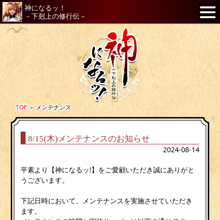
神になるッ！
－下剋上の修行伝－
TOP
＞
メンテナンス
8/15(木)メンテナンスのお知らせ
2024-08-14
平素より【神になるッ!】をご愛顧いただき誠にありがと
うございます。
下記日時において、メンテナンスを実施させていただき
ます。