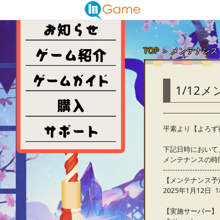
TOP
＞
メンテナンス
1/12
平素より【よろず
下記日時において
メンテナンスの時
-----------------------
【メンテナンス予
2025年1月12日 18
【実施サーバー】