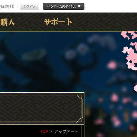
録(無料)
よくある質問
お問合わせ
利用規約
ﾌﾟﾗｲﾊﾞｼｰﾎﾟﾘｼｰ
TOP
＞
アップデート