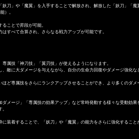
「妖刀」や「魔翼」を入手することで解放され、解放した「妖刀」「魔
可能）。
することで昇段が可能。
力はすべて合算され、さらなる戦力アップが可能です。
、専属技「神刀技」「翼刃技」が使えるようになります。
し、敵に大ダメージを与えながら、自分の生命力回復やダメージ強化な
いほど専属技をさらにランクアップさせることができ、より多くのダメ
加ダメージ」「専属技の効果アップ」など常時発動する様々な受動効果
す。
枠に装着することで、「妖刀」や「魔翼」の能力をさらに強化すること