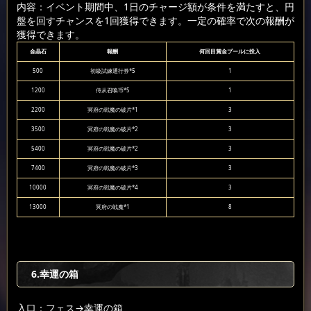
内容：イベント期間中、1日のチャージ額が条件を満たすと、円
盤を回すチャンスを1回獲得できます。一定の確率で次の報酬が
獲得できます。
金晶石
報酬
何回目賞金プールに投入
500
初級試練通行券*5
1
1200
侍从召唤币*5
1
2200
冥府の戦魔の破片*1
3
3500
冥府の戦魔の破片*2
3
5400
冥府の戦魔の破片*2
3
7400
冥府の戦魔の破片*3
3
10000
冥府の戦魔の破片*4
3
13000
冥府の戦魔*1
8
6.幸運の箱
入口：フェス
→幸運の箱