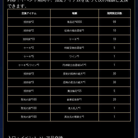
できます。
交換アイテム
報酬
期間限定回数
招待状*2
青晶石*4000
99
招待状*2
従者の魂自選箱*1
10
招待状*10
ケーキ*1
10
ケーキ*2
特級宝物自選箱*1
5
ケーキ*5
ワイン*1
1
ケーキ*5,ワイン*1
円卓騎士自選箱Lv1*1
1
招待状*3
星剣の戦神の破片*1
30
招待状*3
恐怖の君主の破片*1
30
招待状*1
魔法輪石*25
5
聖光の源*100
倉庫拡張券*1
20
聖光の源*100
達人乱入*1
1
聖光の源*100
異次元の竜騎士*1
1
入口：イベント
→レア品交換