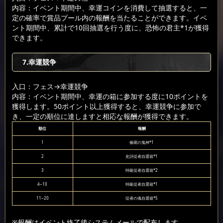
内容：イベント期間中、幸運コインを消費して抽選すると、一
定の確率で賞品プール内の報酬を当たることができます。イベ
ント期間中、累計で10回抽選を行う度に、恐怖の君主*1が獲得
できます。
7.幸運競争
入口：フェス
→幸運競争
内容：イベント期間中、幸運の箱に参加する度に10ポイントを
獲得します。50ポイント以上獲得すると、幸運競争に参加で
き、一定の順位に達しますと相応な報酬が獲得できます。
順位
報酬
1
修羅の鬼神*1
2
史詩従者自選箱*1
3
特級従者自選箱*2
4~10
特級従者自選箱*1
11~20
従者の魂自選箱*5
※報酬はイベント終了後システムメールで配布します。