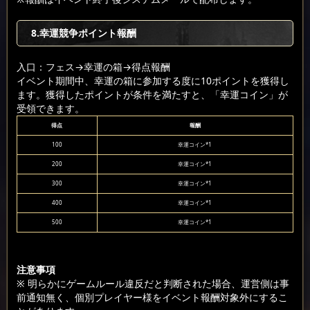
8.幸運競争ポイント報酬
入口：フェス
→幸運の箱
→得点報酬
イベント期間中、幸運の箱に参加する度に10ポイントを獲得し
ます。獲得したポイントが条件を満たすと、「幸運コイン」が
受領できます。
得点
報酬
100
幸運コイン*1
200
幸運コイン*1
300
幸運コイン*1
400
幸運コイン*1
500
幸運コイン*1
注意事項
※ 明らかにゲームルール違反だと判断された場合、運営側は事
前通知無く、個別プレイヤー様をイベント報酬対象外にするこ