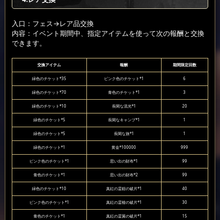
入口：フェス
→レア品交換
内容：イベント期間中、指定アイテムを使って次の報酬と交換
できます。
交換アイテム
報酬
期間限定回数
緑色のチケット*35
ピンク色のチケット*1
6
緑色のチケット*70
青色のチケット*1
3
緑色のチケット*10
長閑な流光*1
20
緑色のチケット*5
長閑なキャンプ*1
1
緑色のチケット*5
長閑な旅*1
1
緑色のチケット*1
黄金*100000
999
ピンク色のチケット*1
思い出の財布*1
99
青色のチケット*1
思い出の財布*2
99
緑色のチケット*10
真紅の霊鎧の破片*1
40
ピンク色のチケット*1
真紅の霊槍の破片*1
30
青色のチケット*1
真紅の霊翼の破片*1
15