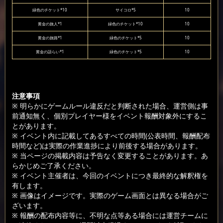
緑色のチケット*10
サイコロ*5
10
黄金の旅人*1
緑色のチケット*10
10
黄金の旅路*1
緑色のチケット*5
10
黄金の語らい*1
緑色のチケット*5
10
注意事項
※ 明らかにゲームルール違反だと判断された場合、運営側は事
前通知無く、個別プレイヤー様をイベント報酬対象外にするこ
とがあります。
※ イベント内に記載してあるすべての時間(公表時間、報酬配布
時間など)は実際の作業進捗により前後する場合があります。
※ 当ページの掲載内容は予告なく変更することがあります。あ
らかじめご了承ください。
※ イベント主催者は、今回のイベントにつき最終的な解釈権を
有します。
※ 画像はイメージです。実際のゲーム画面とは異なる場合がご
ざいます。
※ 報酬の配布内容等に、不明な点等ある場合には運営チームに