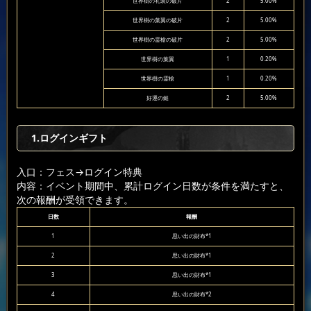
世界樹の礼装の破片
2
5.00%
世界樹の葉翼の破片
2
5.00%
世界樹の霊槍の破片
2
5.00%
世界樹の葉翼
1
0.20%
世界樹の霊槍
1
0.20%
好運の鎚
2
5.00%
1.ログインギフト
入口：フェス
→ログイン特典
内容：イベント期間中、累計ログイン日数が条件を満たすと、
次の報酬が受領できます。
日数
報酬
1
思い出の財布*1
2
思い出の財布*1
3
思い出の財布*1
4
思い出の財布*2