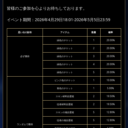
皆様のご参加を心よりお待ちしております。
イベント期間：2026年4月29日18:01-2026年5月5日23:59
思い出の財布
アイテム
数量
確率
緑色のチケット
1
20.00%
緑色のチケット
2
20.00%
必ず獲得
緑色のチケット
3
20.00%
緑色のチケット
4
20.00%
緑色のチケット
5
20.00%
ピンク色のチケット
1
10.00%
青色のチケット
1
5.00%
スキン材料自選箱
2
19.50%
従者材料自選箱
2
19.50%
スキンの魂自選箱
5
12.80%
従者の魂自選箱
5
12.80%
ランダムで獲得