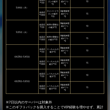
金晶石
ゴンの破片
成ギフト
10
*150
*2
*1
5月4日（月）
サイバードラ
A級竜騎育
金晶石
ゴンの破片
成ギフト
15
*1800
*10
*3
B級戦神育
金晶石
秩序の聖騎士
成ギフト
10
*150
の破片*2
*1
5月5日（火）
A級戦神育
金晶石
秩序の聖騎士
成ギフト
15
*1800
の破片*10
*3
B級妖精育
金晶石
りっちゃんの
成ギフト
10
*150
破片*2
*1
4月29日~5月5日
A級妖精育
金晶石
りっちゃんの
成ギフト
15
*1800
破片*10
*3
B級妖精育
金晶石
ふうちゃんの
成ギフト
10
*150
破片*2
*1
4月29日~5月5日
A級妖精育
金晶石
ふうちゃんの
成ギフト
15
*1800
破片*10
*3
※7日以内のサーバーは対象外
※このギフトパックを購入することでVIP経験を増やせず、累計