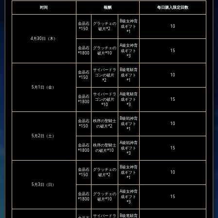
时间
報酬
每日購入限定回数
B級女神育
金晶石
グラッチェの
成ギフト
10
*150
破片*2
*1
4月30日（木）
A級女神育
金晶石
グラッチェの
成ギフト
15
*1800
破片*10
*3
サイバードラ
B級竜騎育
金晶石
ゴンの破片
成ギフト
10
*150
*2
*1
5月1日（金）
サイバードラ
A級竜騎育
金晶石
ゴンの破片
成ギフト
15
*1800
*10
*3
B級戦神育
金晶石
秩序の聖騎士
成ギフト
10
*150
の破片*2
*1
5月2日（土）
A級戦神育
金晶石
秩序の聖騎士
成ギフト
15
*1800
の破片*10
*3
B級女神育
金晶石
グラッチェの
成ギフト
10
*150
破片*2
*1
5月3日（日）
A級女神育
金晶石
グラッチェの
成ギフト
15
*1800
破片*10
*3
サイバードラ
B級竜騎育