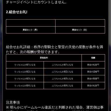
チャージイベントにカウントしません。
2.組合せお礼!
黄金セット（男）
黄金セット（女）
組合せお礼詳細：秩序の聖騎士と聖堂の天使の星数が条件を満
たすと、次の報酬が受領できます。
受領条件
报酬
りっちゃんが星1になる
ふうちゃんが星1になる
黄金の礼装*1
りっちゃんが星2になる
ふうちゃんが星2になる
黄金の霊槍*1
りっちゃんが星3になる
ふうちゃんが星3になる
黄金の聖翼*1
りっちゃんが星4になる
ふうちゃんが星4になる
黄金の礼装*1
注意事項
※ 明らかにゲームルール違反だと判断された場合、運営側は事