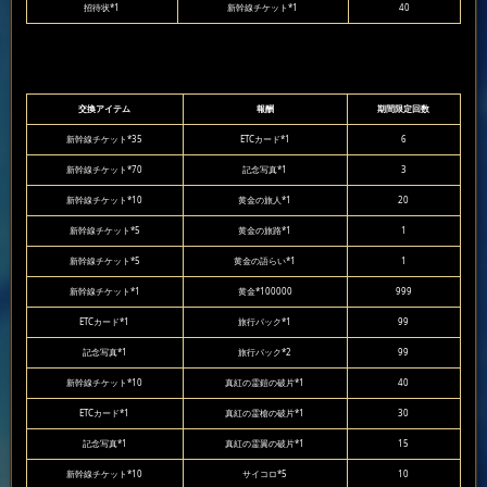
招待状*1
新幹線チケット*1
40
交換アイテム
報酬
期間限定回数
新幹線チケット*35
ETCカード*1
6
新幹線チケット*70
記念写真*1
3
新幹線チケット*10
黄金の旅人*1
20
新幹線チケット*5
黄金の旅路*1
1
新幹線チケット*5
黄金の語らい*1
1
新幹線チケット*1
黄金*100000
999
ETCカード*1
旅行パック*1
99
記念写真*1
旅行パック*2
99
新幹線チケット*10
真紅の霊鎧の破片*1
40
ETCカード*1
真紅の霊槍の破片*1
30
記念写真*1
真紅の霊翼の破片*1
15
新幹線チケット*10
サイコロ*5
10