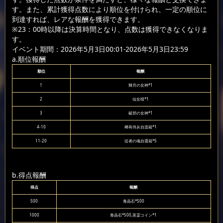
す。また、累計獲得点数により順位を付けられ、一定の順位に
到達すれば、レアな報酬を獲得できます。
※23：00時以降は決算時間となり、点数は獲得できなくなりま
す。
イベント期間：2026年5月3日00:01-2026年5月3日23:59
a.順位報酬
順位
報酬
1
輝月の女神*1
2
仙女様*1
3
破邪の女神*1
4-10
稀有侍从自选箱*1
11-20
従者の魂自選箱*5
b.得点報酬
得点
報酬
500
青晶石*500
1000
青晶石*500,英霊コイン*1