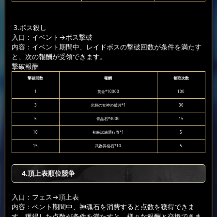
3.ボス殺し
入口：イベント
→ボス撃破
内容：イベント期間中、レイドボスの撃破回数が条件を満たす
と、次の報酬が受領できます。
撃破報酬
撃破回数
報酬
领取次数
1
黄金*10000
100
3
光輝の女神の破片*1
30
5
青晶石*3000
15
10
初級試練通行券*1
5
15
武器昇格石*10
5
4.頂上表順位競争
入口：フェス
→頂上表
内容：ベント期間中、神魂石を消費すると点数を獲得できま
す。獲得した点数が条件を満たすと、様々な報酬と交換できま