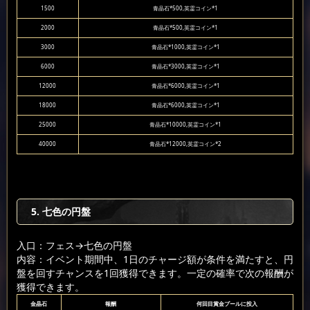
1500
青晶石*500,英霊コイン*1
2000
青晶石*500,英霊コイン*1
3000
青晶石*1000,英霊コイン*1
6000
青晶石*3000,英霊コイン*1
12000
青晶石*6000,英霊コイン*1
18000
青晶石*6000,英霊コイン*1
25000
青晶石*10000,英霊コイン*1
40000
青晶石*12000,英霊コイン*2
5. 七色の円盤
入口：フェス
→七色の円盤
内容：イベント期間中、1日のチャージ額が条件を満たすと、円
盤を回すチャンスを1回獲得できます。一定の確率で次の報酬が
獲得できます。
金晶石
報酬
何回目賞金プールに投入