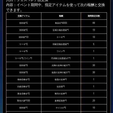
内容：イベント期間中、指定アイテムを使って次の報酬と交換
できます。
交換アイテム
報酬
期間限定回数
招待状*2
青晶石*4000
99
招待状*2
従者の魂自選箱*1
10
招待状*10
ケーキ*1
10
ケーキ*2
特級宝物自選箱*1
5
ケーキ*5
ワイン*1
1
ケーキ*5,ワイン*1
円卓騎士自選箱Lv1*1
1
招待状*3
光輝の女神の破片*1
30
招待状*3
仮面の女神の破片*1
30
青銅召喚令*2
仮面の女神*1
1
白銀召喚令*2
仙女様*1
1
黄金召喚令*2
輝月の女神*1
1
聖光の源*100
倉庫拡張券*1
20
招待状*1
サイコロ*5
10