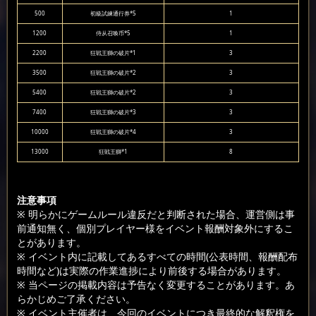
500
初級試練通行券*5
1
1200
侍从召唤币*5
1
2200
狂戦王獅の破片*1
3
3500
狂戦王獅の破片*2
3
5400
狂戦王獅の破片*2
3
7400
狂戦王獅の破片*3
3
10000
狂戦王獅の破片*4
3
13000
狂戦王獅*1
8
注意事項
※ 明らかにゲームルール違反だと判断された場合、運営側は事
前通知無く、個別プレイヤー様をイベント報酬対象外にするこ
とがあります。
※ イベント内に記載してあるすべての時間(公表時間、報酬配布
時間など)は実際の作業進捗により前後する場合があります。
※ 当ページの掲載内容は予告なく変更することがあります。あ
らかじめご了承ください。
※ イベント主催者は、今回のイベントにつき最終的な解釈権を