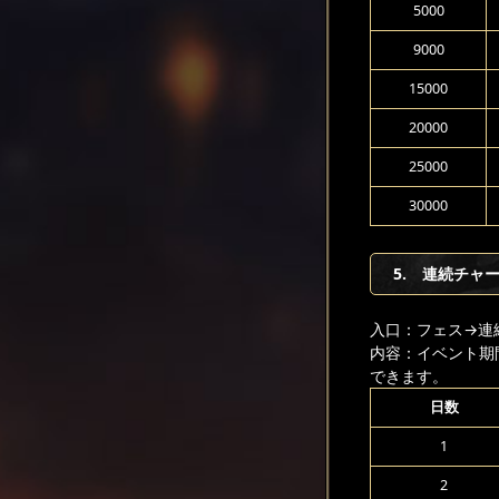
5000
9000
15000
20000
25000
30000
5. 連続チャ
入口：フェス
→連
内容：イベント期
できます。
日数
1
2