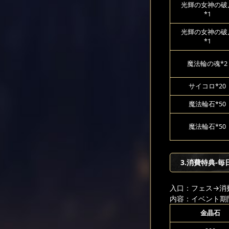
光輝の女神の破
*1
光輝の女神の破
*1
魔法輪の魂*2
サイコロ*20
魔法輪石*50
魔法輪石*50
3.消費特典-毎
入口：フェス
→消
内容：イベント期
金晶石