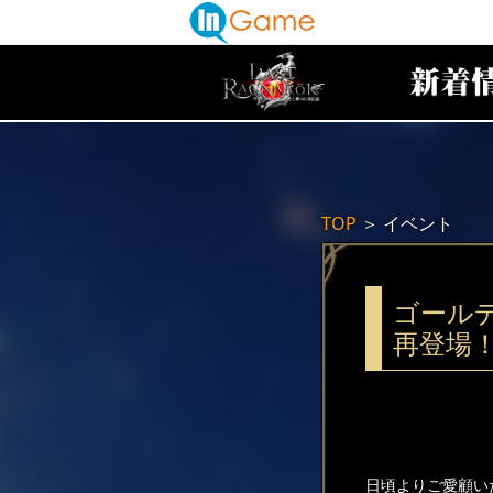
TOP
＞
イベント
ゴール
再登場
日頃よりご愛顧い