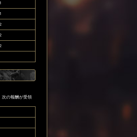
1
1
2
2
2
、次の報酬が受領