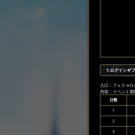
1.ログインギ
入口：フェス
→ロ
内容：イベント期
日数
1
2
3