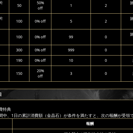
片
50%
50
1
2
off
片
100
0% off
5
2
100
0% off
99
0
300
0% off
999
0
190
0% off
10
0
20%
150
3
0
off
日
費特典
間中、1日の累計消費額（金晶石）が条件を満たすと、次の報酬が受領
報酬