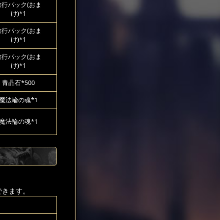
旅行パック(おま
け)*1
旅行パック(おま
け)*1
旅行パック(おま
け)*1
青晶石*500
魔法輪の魂*1
魔法輪の魂*1
できます。