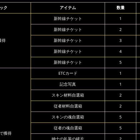
ック
アイテム
数量
新幹線チケット
1
新幹線チケット
2
獲得
新幹線チケット
3
新幹線チケット
4
新幹線チケット
5
ETCカード
1
記念写真
1
スキン材料自選箱
2
従者材料自選箱
2
スキンの魂自選箱
5
従者の魂自選箱
5
で獲得
紳士の礼装の破片
2