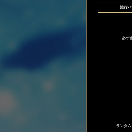
旅行パ
必ず
ランダム