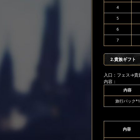
4
5
6
7
2.貴族ギフト
入口：フェス
→貴
内容：
内容
旅行パック*1
内容