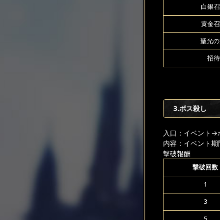
白銀召
黄金召
聖光の源
招待
3.ボス殺し
入口：イベント
→
内容：イベント期
撃破報酬
撃破回数
1
3
5