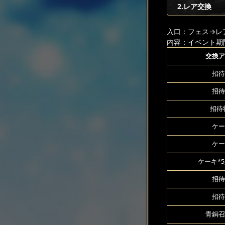
2.レア交換
入口：フェス
→レ
内容：イベント期
交換ア
招待
招待
招待状
ケー
ケー
ケーキ*5
招待
招待
青銅召