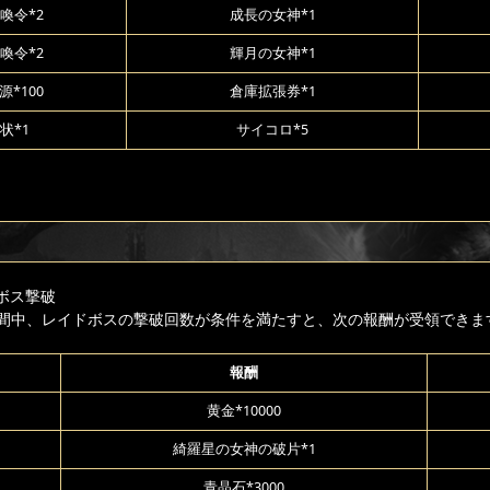
喚令*2
成長の女神*1
喚令*2
輝月の女神*1
*100
倉庫拡張券*1
状*1
サイコロ*5
ボス撃破
間中、レイドボスの撃破回数が条件を満たすと、次の報酬が受領できま
報酬
黄金*10000
綺羅星の女神の破片*1
青晶石*3000