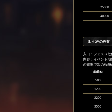
25000
40000
5. 七色の円盤
入口：フェス
→七
内容：イベント期
の確率で次の報酬
金晶石
500
1200
2200
3500