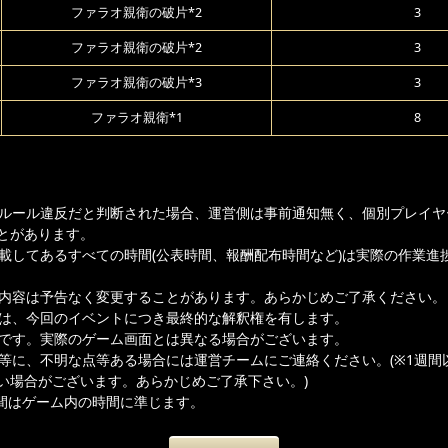
ファラオ親衛の破片*2
3
ファラオ親衛の破片*2
3
ファラオ親衛の破片*3
3
ファラオ親衛*1
8
ムルール違反だと判断された場合、運営側は事前通知無く、個別プレイヤ
とがあります。
記載してあるすべての時間(公表時間、報酬配布時間など)は実際の作業進
載内容は予告なく変更することがあります。あらかじめご了承ください。
者は、今回のイベントにつき最終的な解釈権を有します。
ジです。実際のゲーム画面とは異なる場合がございます。
容等に、不明な点等ある場合には運営チームにご連絡ください。(※1週間
い場合がございます。あらかじめご了承下さい。)
間はゲーム内の時間に準じます。