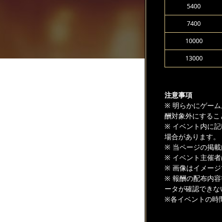
5400
7400
10000
13000
注意事項
※ 明らかにゲー
酬対象外にするこ
※ イベント内に
場合があります。
※ 当ページの掲
※ イベント主催
※ 画像はイメー
※ 報酬の配布内
ータが確認できな
※各イベントの時