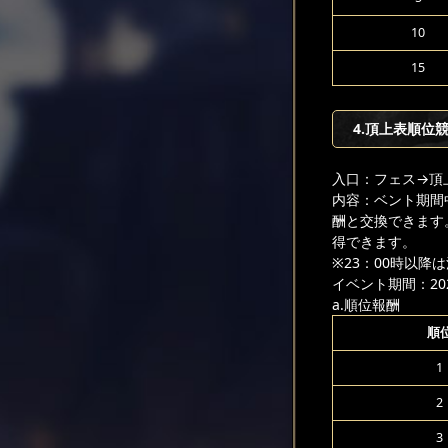
10
15
4.頂上表順位
入口：フェス
→頂
内容：ベント期間
酬と交換できます
得できます。
※23：00時以
イベント期間：2025
a.順位報酬
順
1
2
3