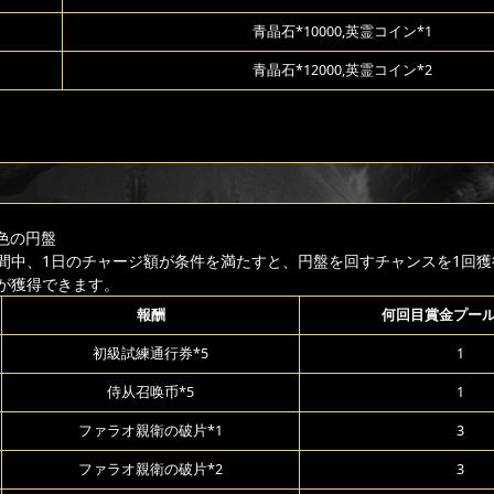
青晶石*10000,英霊コイン*1
青晶石*12000,英霊コイン*2
色の円盤
間中、1日のチャージ額が条件を満たすと、円盤を回すチャンスを1回獲
が獲得できます。
報酬
何回目賞金プー
初級試練通行券*5
1
侍从召唤币*5
1
ファラオ親衛の破片*1
3
ファラオ親衛の破片*2
3