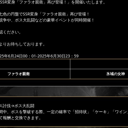
り「SSR変身「ファラオ親衛」再び登場！」を開催いたします。
七色の円盤でSSR変身「ファラオ親衛」再び登場！
競争や、ボス大乱闘などの豪華イベントが同時開催！
認ください。
よりお待ちしております。
年6月24日00：01-2025年6月30日23：59
ファラオ親衛
氷域の女神
ス討伐
→ボス大乱闘
間中、ボスを撃破する際、一定の確率で「招待状」「ケーキ」「ワイン
て報酬と交換できます。