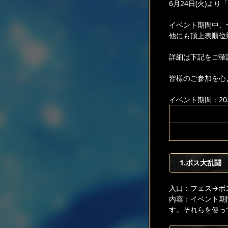
6月24日(火)よ
イベント期間中、
他にも頂上表順位
詳細は下記をご確
皆様のご参加を心
イベント期間：2025
1.ボス大乱闘
入口：フェス
→ボ
内容：イベント期
す。それらを使っ