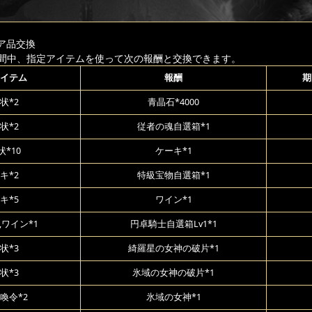
ア品交換
間中、指定アイテムを使って次の報酬と交換できます。
イテム
報酬
期
状*2
青晶石*4000
状*2
従者の魂自選箱*1
*10
ケーキ*1
キ*2
特級宝物自選箱*1
キ*5
ワイン*1
,ワイン*1
円卓騎士自選箱Lv1*1
状*3
綺羅星の女神の破片*1
状*3
氷域の女神の破片*1
喚令*2
氷域の女神*1