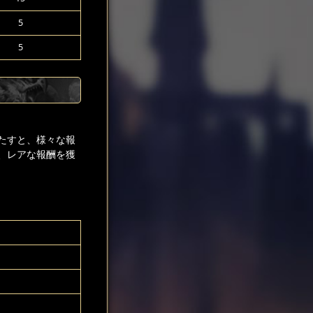
5
5
たすと、様々な報
、レアな報酬を獲