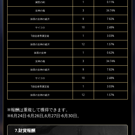
滅世の剣
1
0.11%
女神の魂
3
34.74%
抹茶の女神の破片
9
7.82%
サイコロ
10
2.48%
1段従者専属宝箱
1
3.03%
抹茶の女神の破片
12
1.57%
抹茶の女神
1
0.62%
女神の魂
3
34.74%
抹茶の女神の破片
9
7.82%
サイコロ
10
2.48%
1段従者専属宝箱
1
3.03%
抹茶の女神の破片
12
1.57%
※報酬は重複して獲得できます。
※6月24日-6月26日,6月27日-6月30日。
7
.財貨報酬