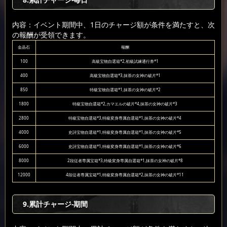
内容：イベント期間中、1日のチャージ額が条件を満たすと、次
の報酬が受領できます。
金晶石
報酬
100
高級宝物自選箱*2,初級試練通行券*1
400
高級宝物自選箱*3,抹茶の女神の破片*1
850
特級宝物自選箱*1,抹茶の女神の破片*2
1800
特級宝物自選箱*2,カマエルの破片*4,抹茶の女神の破片*3
2800
特級宝物自選箱*3,特級変身専属自選箱*1,抹茶の女神の破片*4
4000
史詩宝物自選箱*1,特級変身専属自選箱*1,抹茶の女神の破片*5
6000
史詩宝物自選箱*1,特級変身専属自選箱*1,抹茶の女神の破片*6
8000
2段従者専属宝箱*3,特級変身専属自選箱*1,抹茶の女神の破片*8
12000
4段従者専属宝箱*1,特級変身専属自選箱*2,抹茶の女神の破片*11
9
.累計チャージ-期間