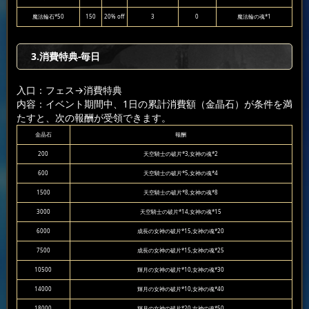
魔法輪石*50
150
20% off
3
0
魔法輪の魂*1
3.消費特典-毎日
入口：フェス
→消費特典
内容：イベント期間中、1日の累計消費額（金晶石）が条件を満
たすと、次の報酬が受領できます。
金晶石
報酬
200
天空騎士の破片*3,女神の魂*2
600
天空騎士の破片*5,女神の魂*4
1500
天空騎士の破片*8,女神の魂*8
3000
天空騎士の破片*14,女神の魂*15
6000
成長の女神の破片*15,女神の魂*20
7500
成長の女神の破片*15,女神の魂*25
10500
輝月の女神の破片*10,女神の魂*30
14000
輝月の女神の破片*10,女神の魂*40
18000
輝月の女神の破片*20,女神の魂*50