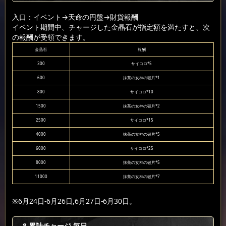
入口：イベント
→天命の円盤
→財貨報酬
イベント期間中、チャージした金晶石が指定額を満たすと、次
の報酬が受領できます。
金晶石
報酬
300
サイコロ*5
600
抹茶の女神の破片*1
800
サイコロ*10
1500
抹茶の女神の破片*2
2500
サイコロ*15
4000
抹茶の女神の破片*5
6000
サイコロ*25
8000
抹茶の女神の破片*5
11000
抹茶の女神の破片*7
※6月24日-6月26日,6月27日-6月30日。
8
.累計チャージ-毎日