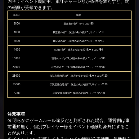
内容：イベント期間中、累計チャージ額が条件を満たすと、次
の報酬が受領できます。
金晶石
報酬
2000
裁定者の衣*1,サイコロ*30
4000
裁定者の杖*1, 滅世の剣の破片*3,サイコロ*30
7000
裁定者の翼*1, 滅世の剣の破片*3,サイコロ*50
11000
狂想の衣*1, 滅世の剣の破片*3,サイコロ*50
15000
狂想のマイク*1, 滅世の剣の破片*3,サイコロ*80
20000
狂想のギター*1, 滅世の剣の破片*3,サイコロ*80
25000
伝説宝物自選箱*1, 滅世の剣の破片*3,サイコロ*120
35000
伝説宝物自選箱*1, 滅世の剣の破片*3,サイコロ*120
55000
伝説宝物自選箱*1,陽星の女神*1,サイコロ*200
注意事項
※ 明らかにゲームルール違反だと判断された場合、運営側は事
前通知無く、個別プレイヤー様をイベント報酬対象外にするこ
とがあります。
※ イベント内に記載してあるすべての時間(公表時間、報酬配布