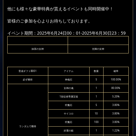
他にも様々な豪華特典が貰えるイベントも同時開催中！
皆様のご参加を心よりお待ちしております。
イベント期間：2025年6月24日00：01-2025年6月30日23：59
抹茶の女神
光輝の女神
育成ギフトB001
アイテム
数量
確率
必ず獲得
神魂石
5
100.00%
女神の魂
1
80.00%
1段従者専属宝箱
1
5.20%
狩魔石
5
3.80%
サイコロ
10
3.80%
狩魔石
100
3.80%
ランダムで獲得
好運の鎚
1
1.22%