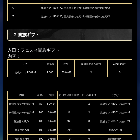
6
育成ギフトB001*2, 星辰騎士の破片*4,綺羅星の女神の破片*3
7
育成ギフトB001*2, 星辰騎士の破片*4,綺羅星の女神の破片*3
2.貴族ギフト
入口：フェス
→貴族ギフト
内容：
内容
青晶石
割引
毎日限定購入回数
VIP必要条件
育成ギフトB001*1
5000
70% off
3
0
内容
金晶石
割引
毎日限定購入回数
VIP必要条件
おまけ
綺羅星の女神の破片*1
50
50% off
1
2
育成ギフトB001(おまけ)*1
綺羅星の女神の破片*1
100
0% off
5
2
育成ギフトB001(おまけ)*1
魔法輪の魂*2
100
0% off
99
0
育成ギフトB001(おまけ)*1
サイコロ*20
100
0% off
999
0
青晶石*500
魔法輪石*50
190
0% off
10
0
魔法輪の魂*1