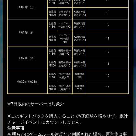
10
*150
の破片*2
成ギフト*1
6月21日（土）
金晶石
グラッチェ
A級女神育
15
*1800
の破片*10
成ギフト*3
金晶石
エッグバニ
B級妖精育
10
*150
ーの破片*2
成ギフト*1
6月22日（日）
エッグバニ
金晶石
A級妖精育
ーの破片
15
*1800
成ギフト*3
*10
金晶石
断絶の戦神
B級戦神育
10
*150
の破片*2
成ギフト*1
6月23日（月）
金晶石
断絶の戦神
A級戦神育
15
*1800
の破片*10
成ギフト*3
金晶石
深山守護者
英霊魂晶
10
*150
の破片*2
*60
6月20日~6月23日
金晶石
深山守護者
英霊魂晶
15
*1800
の破片*10
*120
※7日以内のサーバーは対象外
※このギフトパックを購入することでVIP経験を増やせず、累計
チャージイベントにカウントしません。
注意事項
※ 明らかにゲームルール違反だと判断された場合、運営側は事