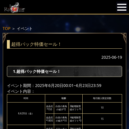
TOP
＞
イベント
超得パック特価セール！
2025-06-19
1.超得パック特価セール！
イベント期間：2025年6月20日00:01~6月23日23:59
イベント内容：
时间
報酬
每日購入限定回数
金晶石
白首の青鳥
B級竜騎育
10
*150
の破片*2
成ギフト*1
6月20日（金）
金晶石
白首の青鳥
A級竜騎育
15
*1800
の破片*10
成ギフト*3
金晶石
グラッチェ
B級女神育