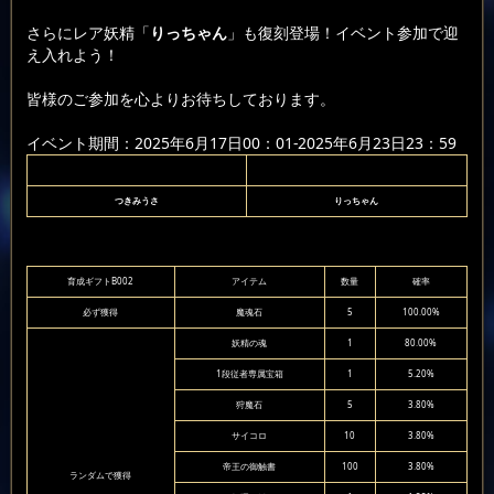
さらにレア妖精「
りっちゃん
」も復刻登場！イベント参加で迎
え入れよう！
皆様のご参加を心よりお待ちしております。
イベント期間：2025年6月17日00：01-2025年6月23日23：59
つきみうさ
りっちゃん
育成ギフトB002
アイテム
数量
確率
必ず獲得
魔魂石
5
100.00%
妖精の魂
1
80.00%
1段従者専属宝箱
1
5.20%
狩魔石
5
3.80%
サイコロ
10
3.80%
帝王の御触書
100
3.80%
ランダムで獲得