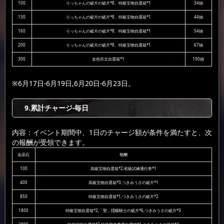
100
りっちゃんの破片の破片*8、特級宝物自選箱*1
34抽
130
りっちゃんの破片の破片*8、特級宝物自選箱*1
44抽
160
りっちゃんの破片の破片*8、特級宝物自選箱*1
54抽
200
りっちゃんの破片の破片*8、特級宝物自選箱*1
67抽
300
金色符文自選箱*1
100抽
※6月17日-6月19日,6月20日-6月23日。
9
.累計チャージ-毎日
内容：イベント期間中、1日のチャージ額が条件を満たすと、次
の報酬が受領できます。
金晶石
報酬
100
高級宝物自選箱*2,初級試練通行券*1
400
高級宝物自選箱*3,つきみうさの破片*1
850
特級宝物自選箱*1,つきみうさの破片*2
1800
特級宝物自選箱*2,「聖」隠蝶騎士の破片*6,つきみうさの破片*3