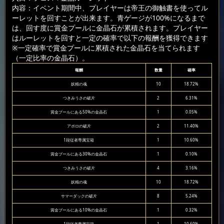
内容：イベント期間中、プレイヤーは帝王の御触書を使ってル
ーレットを回すことが出来ます。青ゲージが100%になるまで
は、回す度に賞金プールに金晶石が累積されます。プレイヤー
はルーレットを回すと一定の確率で以下の報酬を獲得できます
※一定確率で賞金プールに累積された金晶石を当てられます
（一定比率の金晶石）。
報酬
数量
確率
妖精の魂
10
18.72%
つきみうさの破片
2
6.31%
賞金プールにある50%の金晶石
1
0.05%
アポロの破片
2
11.40%
1段従者専属宝箱
1
10.60%
賞金プールにある30%の金晶石
1
0.10%
つきみうさの破片
4
3.16%
妖精の魂
10
18.72%
サマーダックの破片
8
5.24%
賞金プールにある10%の金晶石
1
0.32%