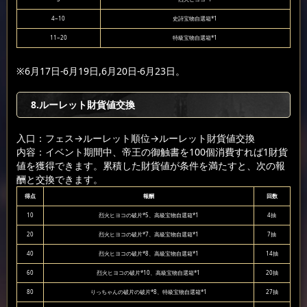
4~10
史詩宝物自選箱*1
11~20
特級宝物自選箱*1
※6月17日-6月19日,6月20日-6月23日。
8.ルーレット財貨値交換
入口：フェス
→ルーレット順位
→ルーレット財貨値交換
内容：イベント期間中、帝王の御触書を100個消費すれば1財貨
値を獲得できます。累積した財貨値が条件を満たすと、次の報
酬と交換できます。
得点
報酬
回数
10
烈火ヒヨコの破片*5、高級宝物自選箱*1
4抽
20
烈火ヒヨコの破片*7、高級宝物自選箱*1
7抽
40
烈火ヒヨコの破片*8、高級宝物自選箱*1
14抽
60
烈火ヒヨコの破片*10、高級宝物自選箱*1
20抽
80
りっちゃんの破片の破片*8、特級宝物自選箱*1
27抽