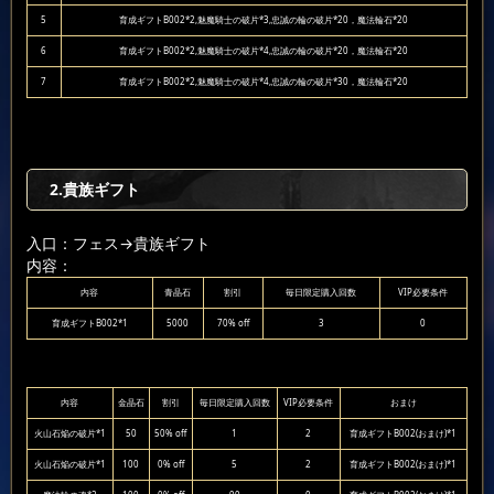
5
育成ギフトB002*2,魅魔騎士の破片*3,忠誠の輪の破片*20，魔法輪石*20
6
育成ギフトB002*2,魅魔騎士の破片*4,忠誠の輪の破片*20，魔法輪石*20
7
育成ギフトB002*2,魅魔騎士の破片*4,忠誠の輪の破片*30，魔法輪石*20
2.貴族ギフト
入口：フェス
→貴族ギフト
内容：
内容
青晶石
割引
毎日限定購入回数
VIP必要条件
育成ギフトB002*1
5000
70% off
3
0
内容
金晶石
割引
毎日限定購入回数
VIP必要条件
おまけ
火山石焔の破片*1
50
50% off
1
2
育成ギフトB002(おまけ)*1
火山石焔の破片*1
100
0% off
5
2
育成ギフトB002(おまけ)*1