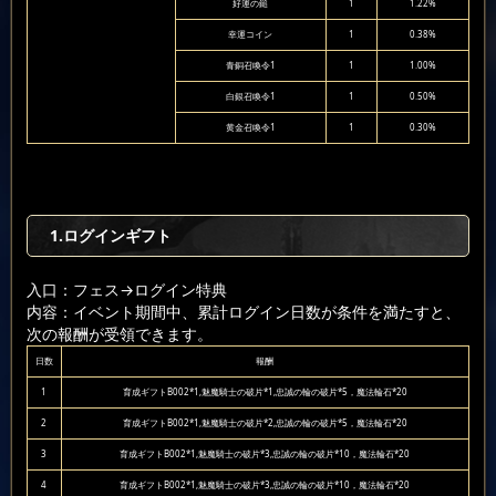
好運の鎚
1
1.22%
幸運コイン
1
0.38%
青銅召喚令1
1
1.00%
白銀召喚令1
1
0.50%
黄金召喚令1
1
0.30%
1.ログインギフト
入口：フェス
→ログイン特典
内容：イベント期間中、累計ログイン日数が条件を満たすと、
次の報酬が受領できます。
日数
報酬
1
育成ギフトB002*1,魅魔騎士の破片*1,忠誠の輪の破片*5，魔法輪石*20
2
育成ギフトB002*1,魅魔騎士の破片*2,忠誠の輪の破片*5，魔法輪石*20
3
育成ギフトB002*1,魅魔騎士の破片*3,忠誠の輪の破片*10，魔法輪石*20
4
育成ギフトB002*1,魅魔騎士の破片*3,忠誠の輪の破片*10，魔法輪石*20