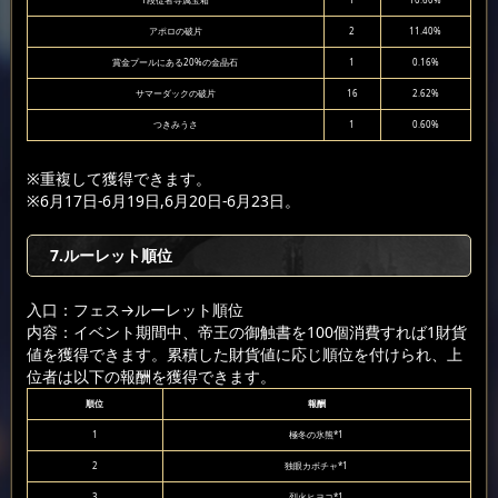
1段従者専属宝箱
1
10.60%
アポロの破片
2
11.40%
賞金プールにある20%の金晶石
1
0.16%
サマーダックの破片
16
2.62%
つきみうさ
1
0.60%
※重複して獲得できます。
※6月17日-6月19日,6月20日-6月23日。
7.ルーレット順位
入口：フェス
→ルーレット順位
内容：イベント期間中、帝王の御触書を100個消費すれば1財貨
値を獲得できます。累積した財貨値に応じ順位を付けられ、上
位者は以下の報酬を獲得できます。
順位
報酬
1
極冬の氷熊*1
2
独眼カボチャ*1
3
烈火ヒヨコ*1