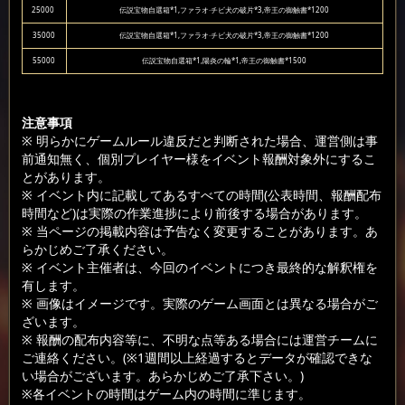
25000
伝説宝物自選箱*1,ファラオ·チビ犬の破片*3,帝王の御触書*1200
35000
伝説宝物自選箱*1,ファラオ·チビ犬の破片*3,帝王の御触書*1200
55000
伝説宝物自選箱*1,陽炎の輪*1,帝王の御触書*1500
注意事項
※ 明らかにゲームルール違反だと判断された場合、運営側は事
前通知無く、個別プレイヤー様をイベント報酬対象外にするこ
とがあります。
※ イベント内に記載してあるすべての時間(公表時間、報酬配布
時間など)は実際の作業進捗により前後する場合があります。
※ 当ページの掲載内容は予告なく変更することがあります。あ
らかじめご了承ください。
※ イベント主催者は、今回のイベントにつき最終的な解釈権を
有します。
※ 画像はイメージです。実際のゲーム画面とは異なる場合がご
ざいます。
※ 報酬の配布内容等に、不明な点等ある場合には運営チームに
ご連絡ください。(※1週間以上経過するとデータが確認できな
い場合がございます。あらかじめご了承下さい。)
※各イベントの時間はゲーム内の時間に準じます。