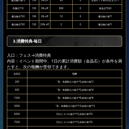
魔法輪の魂*2
100
0% off
99
0
育成ギフトB002(おまけ)*1
狩魔石*10
100
0% off
999
0
青晶石*500
魔法輪石*50
190
0% off
10
0
魔法輪の魂*1
魔法輪石*50
150
20% off
3
0
魔法輪の魂*1
3.消費特典-毎日
入口：フェス
→消費特典
内容：イベント期間中、1日の累計消費額（金晶石）が条件を満
たすと、次の報酬が受領できます。
金晶石
報酬
200
「聖」角翼騎士の破片*3,妖精の魂*2
600
「聖」角翼騎士の破片*5,妖精の魂*4
1500
「聖」角翼騎士の破片*8,妖精の魂*8
3000
「聖」角翼騎士の破片*14,妖精の魂*15
6000
烈火ヒヨコの破片*15,妖精の魂*20
7500
烈火ヒヨコの破片*15,妖精の魂*25