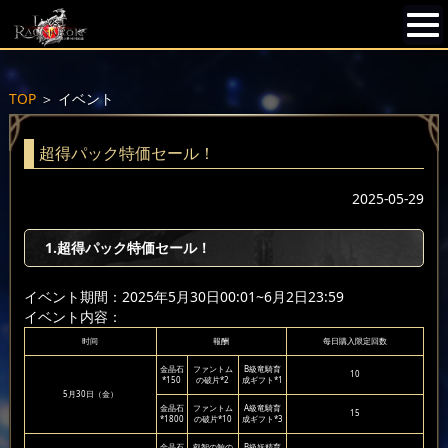
TOP
＞
イベント
超得パック特価セール！
2025-05-29
1.超得パック特価セール！
イベント期間：2025年5月30日00:01~6月2日23:59
イベント内容：
时间
報酬
每日購入限定回数
金晶石
ファントム
B級竜騎育
10
*150
の破片*2
成ギフト*1
5月30日（金）
金晶石
ファントム
A級竜騎育
15
*1800
の破片*10
成ギフト*3
金晶石
叡智の鯨の
B級妖精育