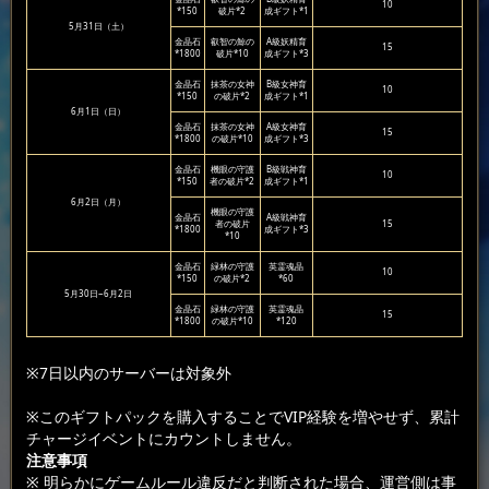
10
*150
破片*2
成ギフト*1
5月31日（土）
金晶石
叡智の鯨の
A級妖精育
15
*1800
破片*10
成ギフト*3
金晶石
抹茶の女神
B級女神育
10
*150
の破片*2
成ギフト*1
6月1日（日）
金晶石
抹茶の女神
A級女神育
15
*1800
の破片*10
成ギフト*3
金晶石
機眼の守護
B級戦神育
10
*150
者の破片*2
成ギフト*1
6月2日（月）
機眼の守護
金晶石
A級戦神育
者の破片
15
*1800
成ギフト*3
*10
金晶石
緑林の守護
英霊魂晶
10
*150
の破片*2
*60
5月30日~6月2日
金晶石
緑林の守護
英霊魂晶
15
*1800
の破片*10
*120
※7日以内のサーバーは対象外
※このギフトパックを購入することでVIP経験を増やせず、累計
チャージイベントにカウントしません。
注意事項
※ 明らかにゲームルール違反だと判断された場合、運営側は事