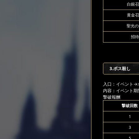
白銀召
黄金召
聖光の源
招待
3.ボス殺し
入口：イベント
→
内容：イベント期
撃破報酬
撃破回数
1
3
5