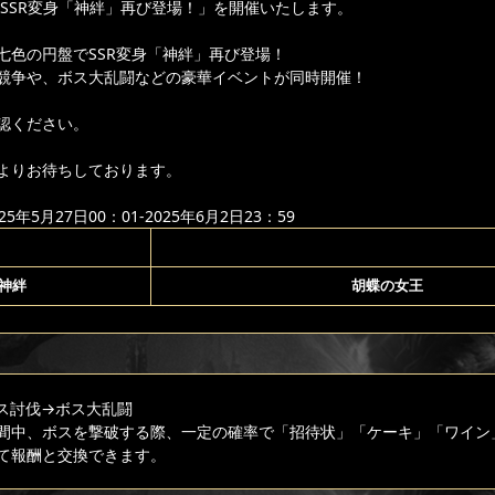
り「SSR変身「神絆」再び登場！」を開催いたします。
七色の円盤でSSR変身「神絆」再び登場！
競争や、ボス大乱闘などの豪華イベントが同時開催！
認ください。
よりお待ちしております。
年5月27日00：01-2025年6月2日23：59
神絆
胡蝶の女王
ス討伐
→ボス大乱闘
間中、ボスを撃破する際、一定の確率で「招待状」「ケーキ」「ワイン
て報酬と交換できます。