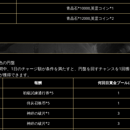
青晶石*10000,英霊コイン*1
青晶石*12000,英霊コイン*2
色の円盤
間中、1日のチャージ額が条件を満たすと、円盤を回すチャンスを1回獲
が獲得できます。
報酬
何回目賞金プール
初級試練通行券*5
1
侍从召唤币*5
1
神絆の破片*1
3
神絆の破片*2
3