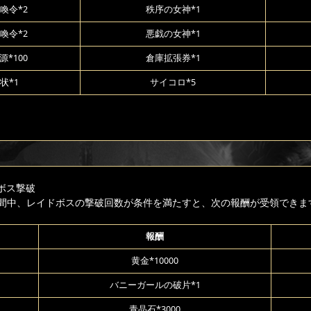
喚令*2
秩序の女神*1
喚令*2
悪戯の女神*1
*100
倉庫拡張券*1
状*1
サイコロ*5
ボス撃破
間中、レイドボスの撃破回数が条件を満たすと、次の報酬が受領できま
報酬
黄金*10000
バニーガールの破片*1
青晶石*3000