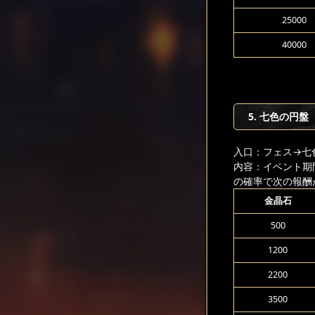
25000
40000
5. 七色の円盤
入口：フェス
→七
内容：イベント期
の確率で次の報酬
金晶石
500
1200
2200
3500