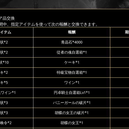
ア品交換
間中、指定アイテムを使って次の報酬と交換できます。
イテム
報酬
期
状*2
青晶石*4000
状*2
従者の魂自選箱*1
*10
ケーキ*1
キ*2
特級宝物自選箱*1
キ*5
ワイン*1
,ワイン*1
円卓騎士自選箱Lv1*1
状*3
バニーガールの破片*1
状*3
胡蝶の女王の破片*1
喚令*2
胡蝶の女王*1