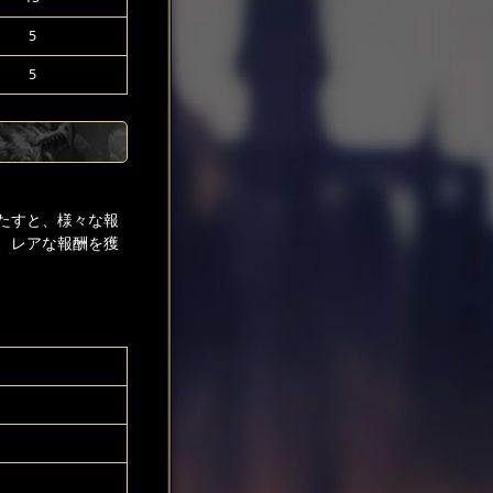
5
5
たすと、様々な報
、レアな報酬を獲