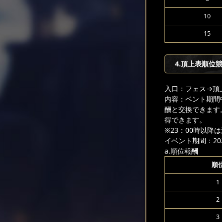
10
15
4.頂上表順位
入口：フェス
→頂
内容：ベント期間
酬と交換できます
得できます。
※23：00時以
イベント期間：2025
a.順位報酬
順
1
2
3