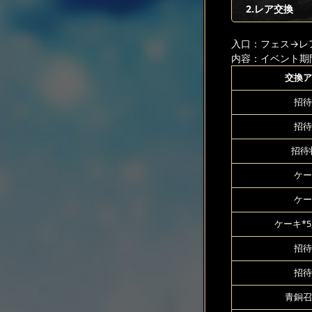
2.レア交換
入口：フェス
→レ
内容：イベント期
交換ア
招待
招待
招待状
ケー
ケー
ケーキ*5
招待
招待
青銅召