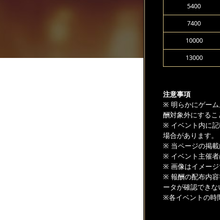
5400
7400
10000
13000
注意事項
※ 明らかにゲー
酬対象外にするこ
※ イベント内に
場合があります。
※ 当ページの掲
※ イベント主催
※ 画像はイメー
※ 報酬の配布内
ータが確認できな
※各イベントの時