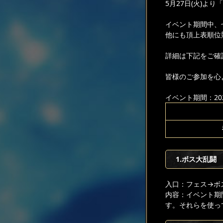
5月27日(火)よ
イベント期間中、
他にも頂上表順位
詳細は下記をご確
皆様のご参加を心
イベント期間：2025
1.ボス大乱闘
入口：フェス
→ボ
内容：イベント期
す。それらを使っ