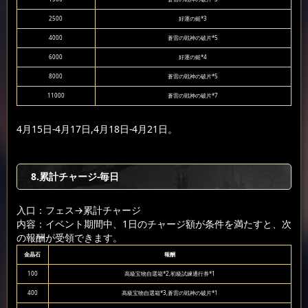
2500
好運の鎚*3
4000
蒼雷の戦神の破片*5
6000
好運の鎚*4
8000
蒼雷の戦神の破片*5
11000
蒼雷の戦神の破片*7
4月15日-4月17日,4月18日-4月21日。
8.累計チャージ-毎日
入口：フェス
→累計チャージ
内容：イベント期間中、1日のチャージ額が条件を満たすと、次
の報酬が受領できます。
金晶石
報酬
100
高級宝物自選箱*2,初級試練通行券*1
400
高級宝物自選箱*3,蒼雷の戦神の破片*1