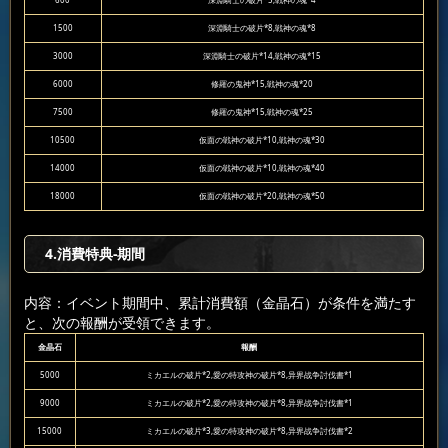
600
深淵騎士の破片*5,戦神の魂*4
1500
深淵騎士の破片*8,戦神の魂*8
3000
深淵騎士の破片*14,戦神の魂*15
6000
修羅の鬼神*15,戦神の魂*20
7500
修羅の鬼神*15,戦神の魂*25
10500
仮面の戦神の破片*10,戦神の魂*30
14000
仮面の戦神の破片*10,戦神の魂*40
18000
仮面の戦神の破片*20,戦神の魂*50
4.消費特典-期間
内容：イベント期間中、累計消費額（金晶石）が条件を満たす
と、次の報酬が受領できます。
金晶石
報酬
5000
ミカエルの破片*2,愛の特攻神の破片*8,异界战争討伐書*1
9000
ミカエルの破片*2,愛の特攻神の破片*8,异界战争討伐書*1
15000
ミカエルの破片*3,愛の特攻神の破片*8,异界战争討伐書*2