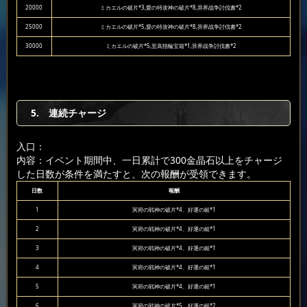
20000
ミカエルの破片*3,愛の特攻神の破片*8,异界战争討伐書*2
25000
ミカエルの破片*5,愛の特攻神の破片*8,异界战争討伐書*2
30000
ミカエルの破片*5,至高指輪宝箱*1,异界战争討伐書*2
5. 連続チャージ
入口：
内容：イベント期間中、一日累計で300金晶石以上をチャージ
した日数が条件を満たすと、次の報酬が受領できます。
日数
報酬
1
冥府の戦神の破片*4、好運の鎚*1
2
冥府の戦神の破片*4、好運の鎚*1
3
冥府の戦神の破片*4、好運の鎚*1
4
冥府の戦神の破片*4、好運の鎚*1
5
冥府の戦神の破片*4、好運の鎚*1
6
冥府の戦神の破片*5、好運の鎚*2