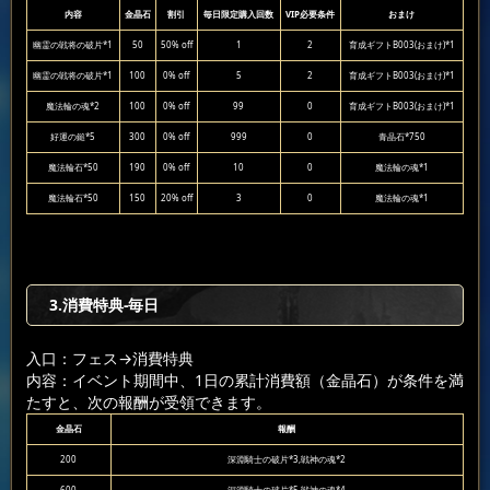
内容
金晶石
割引
毎日限定購入回数
VIP必要条件
おまけ
幽霊の戦将の破片*1
50
50% off
1
2
育成ギフトB003(おまけ)*1
幽霊の戦将の破片*1
100
0% off
5
2
育成ギフトB003(おまけ)*1
魔法輪の魂*2
100
0% off
99
0
育成ギフトB003(おまけ)*1
好運の鎚*5
300
0% off
999
0
青晶石*750
魔法輪石*50
190
0% off
10
0
魔法輪の魂*1
魔法輪石*50
150
20% off
3
0
魔法輪の魂*1
3.消費特典-毎日
入口：フェス
→消費特典
内容：イベント期間中、1日の累計消費額（金晶石）が条件を満
たすと、次の報酬が受領できます。
金晶石
報酬
200
深淵騎士の破片*3,戦神の魂*2