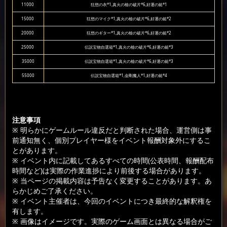
11000
狂想の衣*1,真火の槍の破片*6,好運の鎚*1
15000
狂想のマイク*1,真火の槍の破片*6,好運の鎚*2
20000
狂想のギター*1,真火の槍の破片*6,好運の鎚*2
25000
伝説宝物自選箱*1,真火の槍の破片*6,好運の鎚*3
35000
伝説宝物自選箱*1,真火の槍の破片*6,好運の鎚*3
55000
伝説宝物自選箱*1,金剛魔人*1,好運の鎚*4
注意事項
※ 明らかにゲームルール違反だと判断された場合、運営側は事
前通知無く、個別プレイヤー様をイベント報酬対象外にするこ
とがあります。
※ イベント内に記載してあるすべての時間(公表時間、報酬配布
時間など)は実際の作業進捗により前後する場合があります。
※ 当ページの掲載内容は予告なく変更することがあります。あ
らかじめご了承ください。
※ イベント主催者は、今回のイベントにつき最終的な解釈権を
有します。
※ 画像はイメージです。実際のゲーム画面とは異なる場合がご