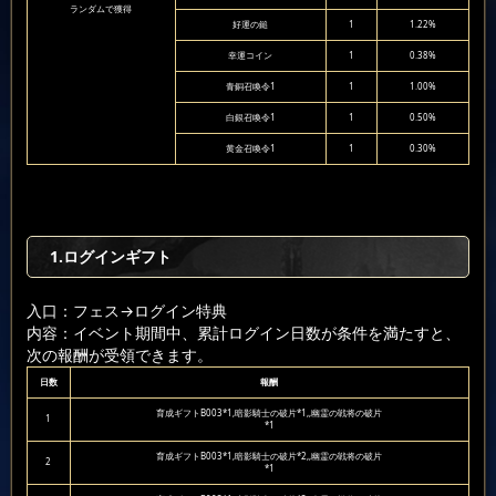
ランダムで獲得
好運の鎚
1
1.22%
幸運コイン
1
0.38%
青銅召喚令1
1
1.00%
白銀召喚令1
1
0.50%
黄金召喚令1
1
0.30%
1.ログインギフト
入口：フェス
→ログイン特典
内容：イベント期間中、累計ログイン日数が条件を満たすと、
次の報酬が受領できます。
日数
報酬
育成ギフトB003*1,暗影騎士の破片*1,,幽霊の戦将の破片
1
*1
育成ギフトB003*1,暗影騎士の破片*2,,幽霊の戦将の破片
2
*1