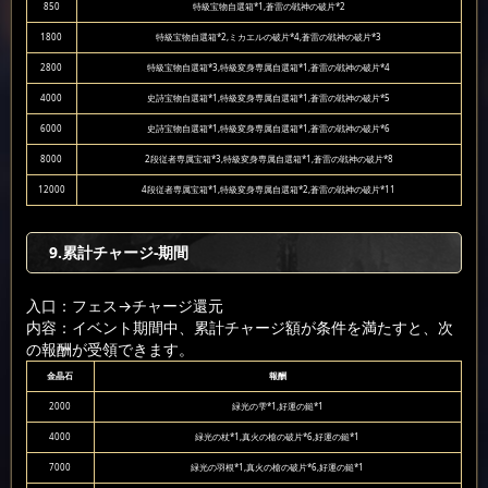
850
特級宝物自選箱*1,蒼雷の戦神の破片*2
1800
特級宝物自選箱*2,ミカエルの破片*4,蒼雷の戦神の破片*3
2800
特級宝物自選箱*3,特級変身専属自選箱*1,蒼雷の戦神の破片*4
4000
史詩宝物自選箱*1,特級変身専属自選箱*1,蒼雷の戦神の破片*5
6000
史詩宝物自選箱*1,特級変身専属自選箱*1,蒼雷の戦神の破片*6
8000
2段従者専属宝箱*3,特級変身専属自選箱*1,蒼雷の戦神の破片*8
12000
4段従者専属宝箱*1,特級変身専属自選箱*2,蒼雷の戦神の破片*11
9.累計チャージ-期間
入口：フェス
→チャージ還元
内容：イベント期間中、累計チャージ額が条件を満たすと、次
の報酬が受領できます。
金晶石
報酬
2000
緑光の雫*1,好運の鎚*1
4000
緑光の杖*1,真火の槍の破片*6,好運の鎚*1
7000
緑光の羽根*1,真火の槍の破片*6,好運の鎚*1