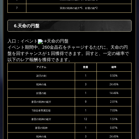
7
冥府の戦神の破片*5、好運の鎚*2
6
.天命の円盤
入口：イベント
→天命の円盤
イベント期間中、260金晶石をチャージするたびに、天命の円
盤を回すチャンスが１回獲得できます。回すと、一定の確率で
以下のレア報酬を獲得できます。
アイテム
数量
確率
諸刃の剣
1
0.50%
戦神の魂
3
24.45%
好運の鎚
1
14.46%
蒼雷の戦神の破片
9
2.01%
1段従者専属宝箱
1
7.03%
蒼雷の戦神の破片
12
1.51%
蒼雷の戦神
1
0.87%
戦神の魂
3
24.45%