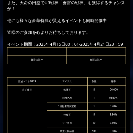
また、天命の円盤でUR戦神「蒼雷の戦神」を獲得するチャンス
が！
他にも様々な豪華特典が貰えるイベントも同時開催中！
皆様のご参加を心よりお待ちしております。
イベント期間：2025年4月15日00：01-2025年4月21日23：59
蒼雷の戦神
仮面の戦神
育成ギフトB003
アイテム
数量
確率
必ず獲得
戦神石
5
100.00%
戦神の魂
1
80.00%
1段従者専属宝箱
1
5.20%
狩魔石
5
3.80%
サイコロ
10
3.80%
帝王の御触書
100
3.80%