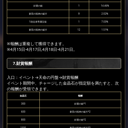
好運の鎚
1
14.46%
蒼雷の戦神の破片
9
2.02%
1段従者専属宝箱
1
7.03%
蒼雷の戦神の破片
12
1.51%
※報酬は重複して獲得できます。
※4月15日-4月17日,4月18日-4月21日。
7.財貨報酬
入口：イベント
→天命の円盤
→財貨報酬
イベント期間中、チャージした金晶石が指定額を満たすと、次
の報酬が受領できます。
金晶石
報酬
300
好運の鎚*1
600
蒼雷の戦神の破片*2
800
好運の鎚*2
1500
蒼雷の戦神の破片*3