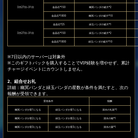
3月27日~31日
金晶石*150
幽冥パンダの破片*2
金晶石*1800
幽冥パンダの破片*10
金晶石*25
緑玉パンダの破片*1
3月27日~31日
金晶石*150
緑玉パンダの破片*2
金晶石*1800
緑玉パンダの破片*10
※7日以内のサーバーは対象外
※このギフトパックを購入することでVIP経験を増やせず、累計
チャージイベントにカウントしません。
2、組合せお礼
詳細：幽冥パンダと緑玉パンダの星数が条件を満たすと、次の
報酬が受領できます。
受領条件
报酬
幽冥パンダが星1になる
緑玉パンダが星1になる
清水の礼装*1
幽冥パンダが星2になる
緑玉パンダが星2になる
清水の槍*1
幽冥パンダが星3になる
緑玉パンダが星3になる
清水の翼*1