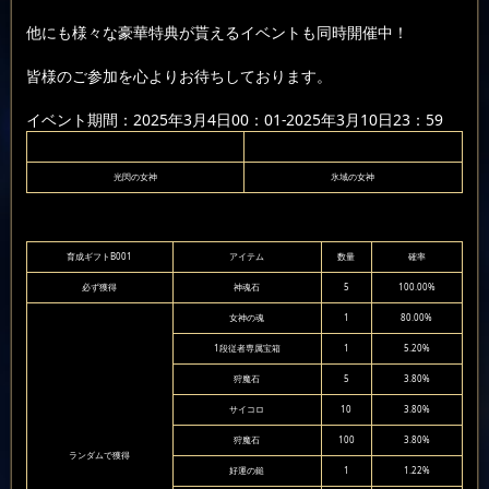
他にも様々な豪華特典が貰えるイベントも同時開催中！
皆様のご参加を心よりお待ちしております。
イベント期間：2025年3月4日00：01-2025年3月10日23：59
光閃の女神
氷域の女神
育成ギフトB001
アイテム
数量
確率
必ず獲得
神魂石
5
100.00%
女神の魂
1
80.00%
1段従者専属宝箱
1
5.20%
狩魔石
5
3.80%
サイコロ
10
3.80%
狩魔石
100
3.80%
ランダムで獲得
好運の鎚
1
1.22%