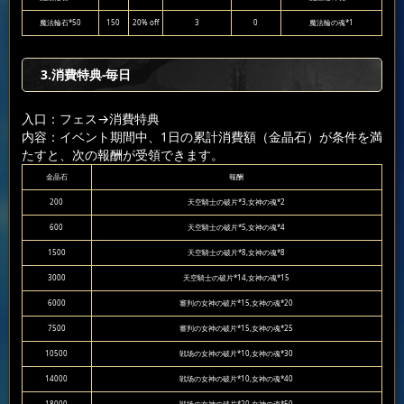
魔法輪石*50
150
20% off
3
0
魔法輪の魂*1
3.消費特典-毎日
入口：フェス
→消費特典
内容：イベント期間中、1日の累計消費額（金晶石）が条件を満
たすと、次の報酬が受領できます。
金晶石
報酬
200
天空騎士の破片*3,女神の魂*2
600
天空騎士の破片*5,女神の魂*4
1500
天空騎士の破片*8,女神の魂*8
3000
天空騎士の破片*14,女神の魂*15
6000
審判の女神の破片*15,女神の魂*20
7500
審判の女神の破片*15,女神の魂*25
10500
戦场の女神の破片*10,女神の魂*30
14000
戦场の女神の破片*10,女神の魂*40