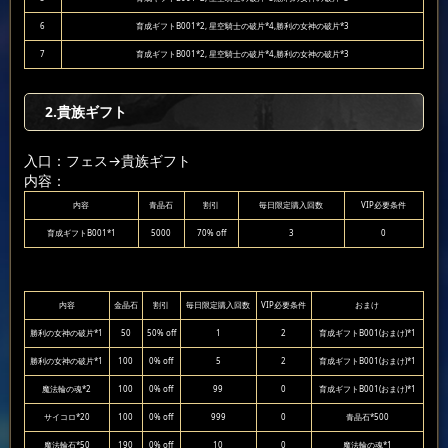
6
育成ギフトB001*2, 星空騎士の破片*4,勝利の女神の破片*3
7
育成ギフトB001*2, 星空騎士の破片*4,勝利の女神の破片*3
2.貴族ギフト
入口：フェス
→貴族ギフト
内容：
内容
青晶石
割引
毎日限定購入回数
VIP必要条件
育成ギフトB001*1
5000
70% off
3
0
内容
金晶石
割引
毎日限定購入回数
VIP必要条件
おまけ
勝利の女神の破片*1
50
50% off
1
2
育成ギフトB001(おまけ)*1
勝利の女神の破片*1
100
0% off
5
2
育成ギフトB001(おまけ)*1
魔法輪の魂*2
100
0% off
99
0
育成ギフトB001(おまけ)*1
サイコロ*20
100
0% off
999
0
青晶石*500
魔法輪石*50
190
0% off
10
0
魔法輪の魂*1