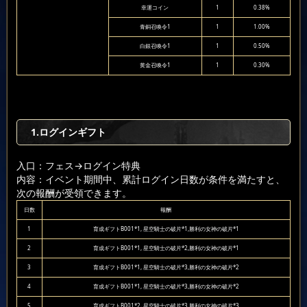
幸運コイン
1
0.38%
青銅召喚令1
1
1.00%
白銀召喚令1
1
0.50%
黄金召喚令1
1
0.30%
1.ログインギフト
入口：フェス
→ログイン特典
内容：イベント期間中、累計ログイン日数が条件を満たすと、
次の報酬が受領できます。
日数
報酬
1
育成ギフトB001*1, 星空騎士の破片*1,勝利の女神の破片*1
2
育成ギフトB001*1, 星空騎士の破片*2,勝利の女神の破片*1
3
育成ギフトB001*1, 星空騎士の破片*3,勝利の女神の破片*2
4
育成ギフトB001*1, 星空騎士の破片*3,勝利の女神の破片*2
5
育成ギフトB001*2, 星空騎士の破片*3,勝利の女神の破片*3