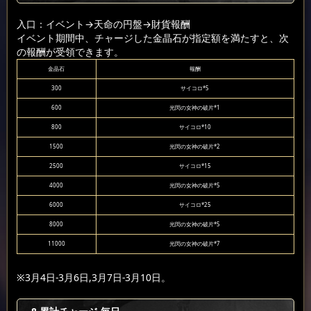
入口：イベント
→天命の円盤
→財貨報酬
イベント期間中、チャージした金晶石が指定額を満たすと、次
の報酬が受領できます。
金晶石
報酬
300
サイコロ*5
600
光閃の女神の破片*1
800
サイコロ*10
1500
光閃の女神の破片*2
2500
サイコロ*15
4000
光閃の女神の破片*5
6000
サイコロ*25
8000
光閃の女神の破片*5
11000
光閃の女神の破片*7
※3月4日-3月6日,3月7日-3月10日。