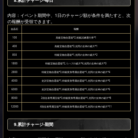
8
.累計チャージ-毎日
内容：イベント期間中、1日のチャージ額が条件を満たすと、次
の報酬が受領できます。
金晶石
報酬
100
高級宝物自選箱*2,初級試練通行券*1
400
高級宝物自選箱*3,光閃の女神の破片*1
850
特級宝物自選箱*1,光閃の女神の破片*2
1800
特級宝物自選箱*2,リハブの破片*4,光閃の女神の破片*3
2800
特級宝物自選箱*3,特級変身専属自選箱*1,光閃の女神の破片*4
4000
史詩宝物自選箱*1,特級変身専属自選箱*1,光閃の女神の破片*5
6000
史詩宝物自選箱*1,特級変身専属自選箱*1,光閃の女神の破片*6
8000
2段従者専属宝箱*3,特級変身専属自選箱*1,光閃の女神の破片*8
12000
4段従者専属宝箱*1,特級変身専属自選箱*2,光閃の女神の破片*11
9
.累計チャージ-期間