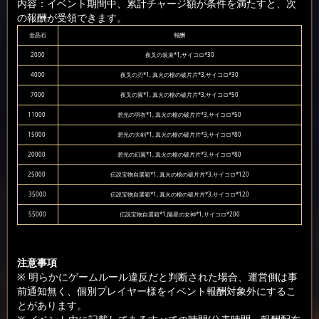
内容：イベント期間中、累計チャージ額が条件を満たすと、次
の報酬が受領できます。
金晶石
報酬
2000
夜叉の装束*1,サイコロ*30
4000
夜叉の刃*1, 真火の槍の破片片*3,サイコロ*30
7000
夜叉の翼*1, 真火の槍の破片片*3,サイコロ*50
11000
碧光の羽衣*1, 真火の槍の破片片*3,サイコロ*50
15000
碧光の大剣*1, 真火の槍の破片片*3,サイコロ*80
20000
碧光の幻翼*1, 真火の槍の破片片*3,サイコロ*80
25000
伝説宝物自選箱*1, 真火の槍の破片片*3,サイコロ*120
35000
伝説宝物自選箱*1, 真火の槍の破片片*3,サイコロ*120
55000
伝説宝物自選箱*1,陽星の女神*1,サイコロ*200
注意事項
※ 明らかにゲームルール違反だと判断された場合、運営側は事
前通知無く、個別プレイヤー様をイベント報酬対象外にするこ
とがあります。