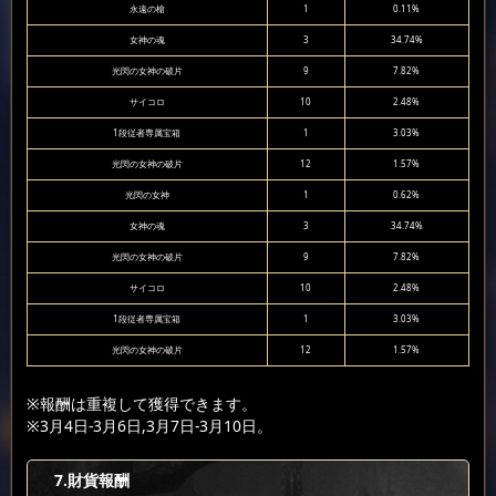
永遠の槍
1
0.11%
女神の魂
3
34.74%
光閃の女神の破片
9
7.82%
サイコロ
10
2.48%
1段従者専属宝箱
1
3.03%
光閃の女神の破片
12
1.57%
光閃の女神
1
0.62%
女神の魂
3
34.74%
光閃の女神の破片
9
7.82%
サイコロ
10
2.48%
1段従者専属宝箱
1
3.03%
光閃の女神の破片
12
1.57%
※報酬は重複して獲得できます。
※3月4日-3月6日,3月7日-3月10日。
7
.財貨報酬