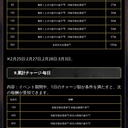
80
魔面うさぎの破片の破片*8、特級宝物自選箱*1
27抽
100
魔面うさぎの破片の破片*8、特級宝物自選箱*1
34抽
130
魔面うさぎの破片の破片*8、特級宝物自選箱*1
44抽
160
魔面うさぎの破片の破片*8、特級宝物自選箱*1
54抽
200
魔面うさぎの破片の破片*8、特級宝物自選箱*1
67抽
300
金色符文自選箱*1
100抽
※2月25日-2月27日,2月28日-3月3日。
9
.累計チャージ-毎日
内容：イベント期間中、1日のチャージ額が条件を満たすと、次
の報酬が受領できます。
金晶石
報酬
100
高級宝物自選箱*2,初級試練通行券*1
400
高級宝物自選箱*3,双生の樹精の破片*1
850
特級宝物自選箱*1,双生の樹精の破片*2