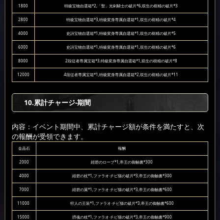
1800
特級宝物自選箱*2,「聖」光剣騎士の破片*6,双生の樹精の破片*3
2800
特級宝物自選箱*3,特級変身専属自選箱*1,双生の樹精の破片*4
4000
史詩宝物自選箱*1,特級変身専属自選箱*1,双生の樹精の破片*5
6000
史詩宝物自選箱*1,特級変身専属自選箱*1,双生の樹精の破片*6
8000
2段従者専属宝箱*3,特級変身専属自選箱*1,双生の樹精の破片*8
12000
4段従者専属宝箱*1,特級変身専属自選箱*2,双生の樹精の破片*11
10
.累計チャージ-期間
内容：イベント期間中、累計チャージ額が条件を満たすと、次
の報酬が受領できます。
金晶石
報酬
2000
紺碧のローブ*1,帝王の御触書*300
4000
紺碧の杖*1,ファラオ·チビ猫の破片*3,帝王の御触書*300
7000
紺碧の翼*1,ファラオ·チビ猫の破片*3,帝王の御触書*600
11000
狩人の王装*1,ファラオ·チビ猫の破片*3,帝王の御触書*600
15000
摂魂の杖*1,ファラオ·チビ猫の破片*3,帝王の御触書*900