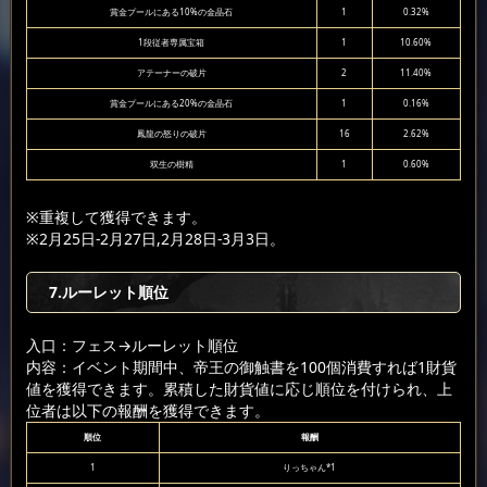
賞金プールにある10%の金晶石
1
0.32%
1段従者専属宝箱
1
10.60%
アテーナーの破片
2
11.40%
賞金プールにある20%の金晶石
1
0.16%
鳳龍の怒りの破片
16
2.62%
双生の樹精
1
0.60%
※重複して獲得できます。
※2月25日-2月27日,2月28日-3月3日。
7.ルーレット順位
入口：フェス
→ルーレット順位
内容：イベント期間中、帝王の御触書を100個消費すれば1財貨
値を獲得できます。累積した財貨値に応じ順位を付けられ、上
位者は以下の報酬を獲得できます。
順位
報酬
1
りっちゃん*1