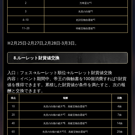
2
万寿霊火*1
3
先見の白猫*1
4~10
史詩宝物自選箱*1
11~20
特級宝物自選箱*1
※2月25日-2月27日,2月28日-3月3日。
8.ルーレット財貨値交換
入口：フェス
→ルーレット順位
→ルーレット財貨値交換
内容：イベント期間中、帝王の御触書を100個消費すれば1財貨
値を獲得できます。累積した財貨値が条件を満たすと、次の報
酬と交換できます。
得点
報酬
回数
10
先見の白猫の破片*5、高級宝物自選箱*1
4抽
20
先見の白猫の破片*7、高級宝物自選箱*1
7抽
40
先見の白猫の破片*8、高級宝物自選箱*1
14抽
60
先見の白猫の破片*10、高級宝物自選箱*1
20抽