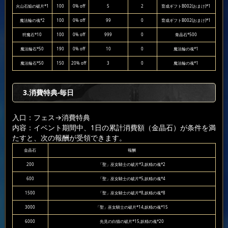
火山石焔の破片*1
100
0% off
5
2
育成ギフトB002(おまけ)*1
魔法輪の魂*2
100
0% off
99
0
育成ギフトB002(おまけ)*1
狩魔石*10
100
0% off
999
0
青晶石*500
魔法輪石*50
190
0% off
10
0
魔法輪の魂*1
魔法輪石*50
150
20% off
3
0
魔法輪の魂*1
3.消費特典-毎日
入口：フェス
→消費特典
内容：イベント期間中、1日の累計消費額（金晶石）が条件を満
たすと、次の報酬が受領できます。
金晶石
報酬
200
「聖」巫女騎士の破片*3,妖精の魂*2
600
「聖」巫女騎士の破片*5,妖精の魂*4
1500
「聖」巫女騎士の破片*8,妖精の魂*8
3000
「聖」巫女騎士の破片*14,妖精の魂*15
6000
先見の白猫の破片*15,妖精の魂*20