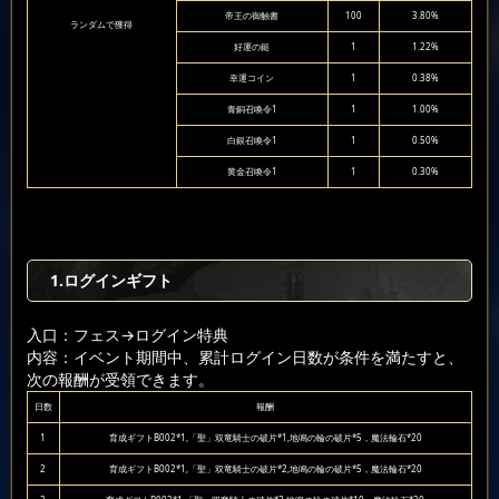
帝王の御触書
100
3.80%
ランダムで獲得
好運の鎚
1
1.22%
幸運コイン
1
0.38%
青銅召喚令1
1
1.00%
白銀召喚令1
1
0.50%
黄金召喚令1
1
0.30%
1.ログインギフト
入口：フェス
→ログイン特典
内容：イベント期間中、累計ログイン日数が条件を満たすと、
次の報酬が受領できます。
日数
報酬
1
育成ギフトB002*1,「聖」双竜騎士の破片*1,地鳴の輪の破片*5，魔法輪石*20
2
育成ギフトB002*1,「聖」双竜騎士の破片*2,地鳴の輪の破片*5，魔法輪石*20