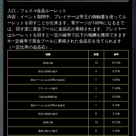
入口：フェス
→金晶ルーレット
内容：イベント期間中、プレイヤーは帝王の御触書を使ってル
ーレットを回すことが出来ます。青ゲージが100%になるまで
は、回す度に賞金プールに金晶石が累積されます。プレイヤー
はルーレットを回すと一定の確率で以下の報酬を獲得できます
※一定確率で賞金プールに累積された金晶石を当てられます
（一定比率の金晶石）。
報酬
数量
確率
妖精の魂
10
18.72%
双生の樹精の破片
4
6.31%
賞金プールにある50%の金晶石
1
0.05%
アテーナーの破片
2
11.40%
1段従者専属宝箱
1
10.60%
賞金プールにある30%の金晶石
1
0.10%
双生の樹精の破片
8
3.16%
妖精の魂
10
18.72%
鳳龍の怒りの破片
8
5.24%