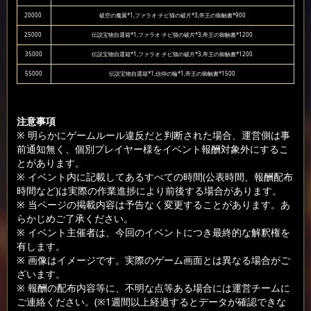
20000
破空の魔翼*1,ファラオ·チビ猫の破片*3,帝王の御触書*900
25000
伝説宝物自選箱*1,ファラオ·チビ猫の破片*3,帝王の御触書*1200
35000
伝説宝物自選箱*1,ファラオ·チビ猫の破片*3,帝王の御触書*1200
55000
伝説宝物自選箱*1,信仰の輪*1,帝王の御触書*1500
注意事項
※ 明らかにゲームルール違反だと判断された場合、運営側は事
前通知無く、個別プレイヤー様をイベント報酬対象外にするこ
とがあります。
※ イベント内に記載してあるすべての時間(公表時間、報酬配布
時間など)は実際の作業進捗により前後する場合があります。
※ 当ページの掲載内容は予告なく変更することがあります。あ
らかじめご了承ください。
※ イベント主催者は、今回のイベントにつき最終的な解釈権を
有します。
※ 画像はイメージです。実際のゲーム画面とは異なる場合がご
ざいます。
※ 報酬の配布内容等に、不明な点等ある場合には運営チームに
ご連絡ください。(※1週間以上経過するとデータが確認できな