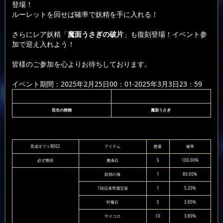
登場！
ルーレットを回せば確率で妖精を手に入れる！
さらにレア妖精「
魔面うさぎの破片
」も復刻登場！イベント参
加で迎え入れよう！
皆様のご参加を心よりお待ちしております。
イベント期間：2025年2月25日00：01-2025年3月3日23：59
双生の樹精
魔面うさぎ
育成ギフトB002
アイテム
数量
確率
必ず獲得
魔魂石
5
100.00%
妖精の魂
1
80.00%
1段従者専属宝箱
1
5.20%
狩魔石
5
3.80%
サイコロ
10
3.80%