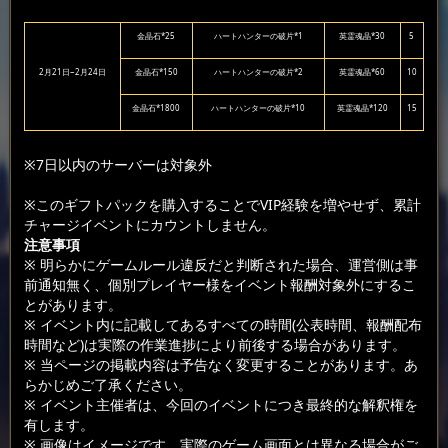
金晶石*25
ハートハンターの破片*1
英霊魂晶*30
5
2月21日~2月24日
金晶石*150
ハートハンターの破片*2
英霊魂晶*60
10
金晶石*1800
ハートハンターの破片*10
英霊魂晶*120
15
※7日以内のサーバーは対象外
※このギフトパックを購入することでVIP経験を増やせず、累計
チャージイベントにカウントしません。
注意事項
※ 明らかにゲームルール違反だと判断された場合、運営側は事
前通知無く、個別プレイヤー様をイベント報酬対象外にするこ
とがあります。
※ イベント内に記載してあるすべての時間(公表時間、報酬配布
時間など)は実際の作業進捗により前後する場合があります。
※ 当ページの掲載内容は予告なく変更することがあります。あ
らかじめご了承ください。
※ イベント主催者は、今回のイベントにつき最終的な解釈権を
有します。
※ 画像はイメージです。実際のゲーム画面とは異なる場合がご