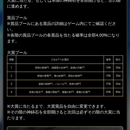
大賞に当たる、もしくは本階の神鋳石を全部開けると、次の階
に進めます。
賞品プール
※賞品プールにある賞品の詳細はゲーム内にてご確認くださ
い。
※各階の賞品プールの各賞品を当たる確率は全部4.00%になり
ます。
大賞プール
階数
どれか1つを選択
確率
戦力
1
冥府の戦神*1、綺羅星の女神*1、妖精の月船*1
10%
30w
2
降福の聖竜*1、菊の妖精*1、星剣の戦神*1
10%
30w
3
凌雨の戦神*1、パルパル*1、怪奇の卵*1
15%
50w
4
深海の衛兵*1、薔薇の聖鎧*1、薔薇の剣*1、薔薇の幻翼*1
20%
80w
※大賞に当たるまで、大賞賞品を自由に変更できます。
※その階の神鋳石を全部開けると次回は必ずその階の大賞に当
たります。