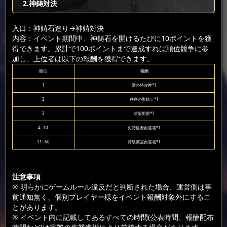
2.神鋳対決
入口：神鋳石造り
→神鋳対決
内容：イベント期間中、神鋳石を開けるたびに10ポイントを獲
得できます。累計で100ポイントまで達成すれば順位競争に参
加し、上位者は以下の報酬を獲得できます。
順位
報酬
1
愛の特攻神*1
2
秩序の聖騎士*1
3
碧翠男爵*1
4~10
史詩従者自選箱*1
11~50
特級英霊自選箱*1
注意事項
※ 明らかにゲームルール違反だと判断された場合、運営側は事
前通知無く、個別プレイヤー様をイベント報酬対象外にするこ
とがあります。
※ イベント内に記載してあるすべての時間(公表時間、報酬配布