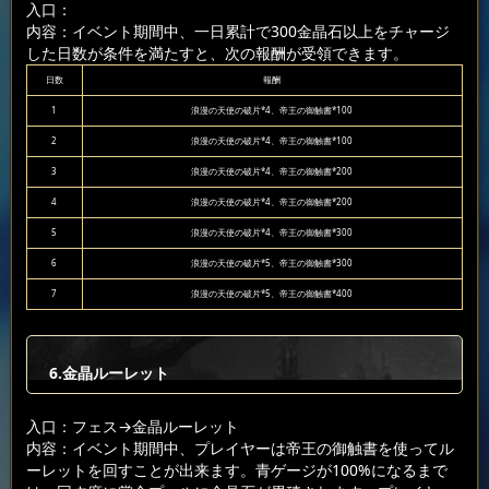
入口：
内容：イベント期間中、一日累計で300金晶石以上をチャージ
した日数が条件を満たすと、次の報酬が受領できます。
日数
報酬
1
浪漫の天使の破片*4、帝王の御触書*100
2
浪漫の天使の破片*4、帝王の御触書*100
3
浪漫の天使の破片*4、帝王の御触書*200
4
浪漫の天使の破片*4、帝王の御触書*200
5
浪漫の天使の破片*4、帝王の御触書*300
6
浪漫の天使の破片*5、帝王の御触書*300
7
浪漫の天使の破片*5、帝王の御触書*400
6.金晶ルーレット
入口：フェス
→金晶ルーレット
内容：イベント期間中、プレイヤーは帝王の御触書を使ってル
ーレットを回すことが出来ます。青ゲージが100%になるまで