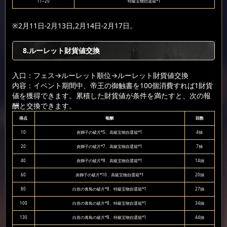
11~20
特級宝物自選箱*1
※2月11日-2月13日,2月14日-2月17日。
8.ルーレット財貨値交換
入口：フェス
→ルーレット順位
→ルーレット財貨値交換
内容：イベント期間中、帝王の御触書を100個消費すれば1財貨
値を獲得できます。累積した財貨値が条件を満たすと、次の報
酬と交換できます。
得点
報酬
回数
10
炎獅子の破片*5、高級宝物自選箱*1
4抽
20
炎獅子の破片*7、高級宝物自選箱*1
7抽
40
炎獅子の破片*8、高級宝物自選箱*1
14抽
60
炎獅子の破片*10、高級宝物自選箱*1
20抽
80
白首の青鳥の破片*8、特級宝物自選箱*1
27抽
100
白首の青鳥の破片*8、特級宝物自選箱*1
34抽
130
白首の青鳥の破片*8、特級宝物自選箱*1
44抽