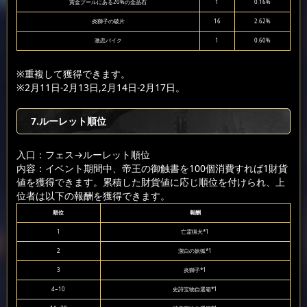
賞金プールにある20%の金晶石
1
0.16%
炎獅子の破片
16
2.62%
激恋バイク
1
0.60%
※重複して獲得できます。
※2月11日-2月13日,2月14日-2月17日。
7.ルーレット順位
入口：フェス
→ルーレット順位
内容：イベント期間中、帝王の御触書を100個消費すれば1財貨
値を獲得できます。累積した財貨値に応じ順位を付けられ、上
位者は以下の報酬を獲得できます。
順位
報酬
1
亡霊猟犬*1
2
潔白の妖狐*1
3
炎獅子*1
4~10
史詩宝物自選箱*1