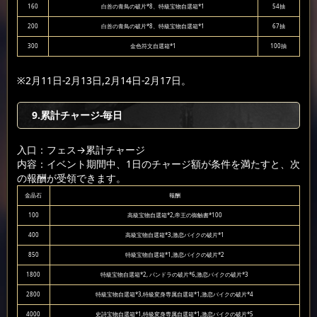
160
白首の青鳥の破片*8、特級宝物自選箱*1
54抽
200
白首の青鳥の破片*8、特級宝物自選箱*1
67抽
300
金色符文自選箱*1
100抽
※2月11日-2月13日,2月14日-2月17日。
9.累計チャージ-毎日
入口：フェス
→累計チャージ
内容：イベント期間中、1日のチャージ額が条件を満たすと、次
の報酬が受領できます。
金晶石
報酬
100
高級宝物自選箱*2,帝王の御触書*100
400
高級宝物自選箱*3,激恋バイクの破片*1
850
特級宝物自選箱*1,激恋バイクの破片*2
1800
特級宝物自選箱*2, パンドラの破片*6,激恋バイクの破片*3
2800
特級宝物自選箱*3,特級変身専属自選箱*1,激恋バイクの破片*4
4000
史詩宝物自選箱*1,特級変身専属自選箱*1,激恋バイクの破片*5