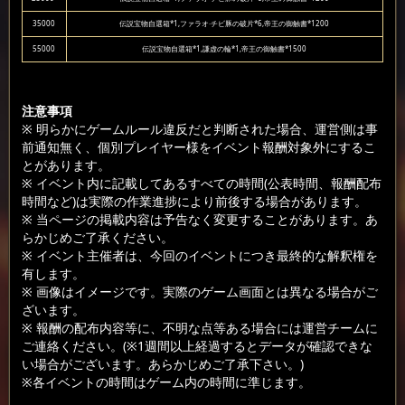
35000
伝説宝物自選箱*1,ファラオ·チビ豚の破片*6,帝王の御触書*1200
55000
伝説宝物自選箱*1,謙虚の輪*1,帝王の御触書*1500
注意事項
※ 明らかにゲームルール違反だと判断された場合、運営側は事
前通知無く、個別プレイヤー様をイベント報酬対象外にするこ
とがあります。
※ イベント内に記載してあるすべての時間(公表時間、報酬配布
時間など)は実際の作業進捗により前後する場合があります。
※ 当ページの掲載内容は予告なく変更することがあります。あ
らかじめご了承ください。
※ イベント主催者は、今回のイベントにつき最終的な解釈権を
有します。
※ 画像はイメージです。実際のゲーム画面とは異なる場合がご
ざいます。
※ 報酬の配布内容等に、不明な点等ある場合には運営チームに
ご連絡ください。(※1週間以上経過するとデータが確認できな
い場合がございます。あらかじめご了承下さい。)
※各イベントの時間はゲーム内の時間に準じます。