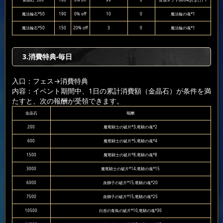
青晶石*500
100
0% off
99
0
育成ギフトB004(おまけ)*1
魔法輪石*50
190
0% off
10
0
魔法輪の魂*1
魔法輪石*50
150
20% off
3
0
魔法輪の魂*1
3.消費特典-毎日
入口：フェス
→消費特典
内容：イベント期間中、1日の累計消費額（金晶石）が条件を満
たすと、次の報酬が受領できます。
金晶石
報酬
200
魔竜騎士の破片*3,竜騎の魂*2
600
魔竜騎士の破片*5,竜騎の魂*4
1500
魔竜騎士の破片*8,竜騎の魂*8
3000
魔竜騎士の破片*14,竜騎の魂*15
6000
炎獅子の破片*15,竜騎の魂*20
7500
炎獅子の破片*15,竜騎の魂*25
10500
白首の青鳥の破片*10,竜騎の魂*30