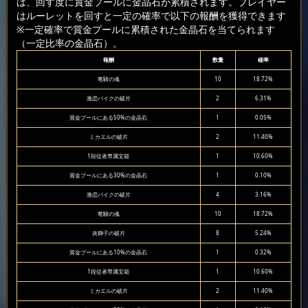
は、回す度に賞金プールに金晶石が累積されます。プレイヤー
はルーレットを回すと一定の確率で以下の報酬を獲得できます
※一定確率で賞金プールに累積された金晶石を当てられます
（一定比率の金晶石）。
報酬
数量
確率
竜騎の魂
10
18.72%
激恋バイクの破片
2
6.31%
賞金プールにある50%の金晶石
1
0.05%
ミカエルの破片
2
11.40%
1段従者専属宝箱
1
10.60%
賞金プールにある30%の金晶石
1
0.10%
激恋バイクの破片
4
3.16%
竜騎の魂
10
18.72%
炎獅子の破片
8
5.24%
賞金プールにある10%の金晶石
1
0.32%
1段従者専属宝箱
1
10.60%
ミカエルの破片
2
11.40%