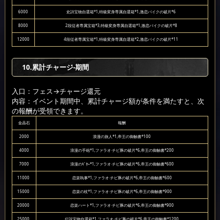
6000
史詩宝物自選箱*1,特級変身専属自選箱*1,激恋バイクの破片*6
8000
2段従者専属宝箱*3,特級変身専属自選箱*1,激恋バイクの破片*8
12000
4段従者専属宝箱*1,特級変身専属自選箱*2,激恋バイクの破片*11
10.累計チャージ-期間
入口：フェス
→チャージ還元
内容：イベント期間中、累計チャージ額が条件を満たすと、次
の報酬が受領できます。
金晶石
報酬
2000
浪漫の旅人*1,帝王の御触書*100
4000
浪漫の手砲*1,ファラオ·チビ豚の破片*6,帝王の御触書*200
7000
浪漫のｷﾞﾀｰ*1,ファラオ·チビ豚の破片*6,帝王の御触書*600
11000
恋楽執事*1,ファラオ·チビ豚の破片*6,帝王の御触書*600
15000
恋楽の杖*1,ファラオ·チビ豚の破片*6,帝王の御触書*900
20000
恋楽ハート*1,ファラオ·チビ豚の破片*6,帝王の御触書*900
25000
伝説宝物自選箱*1,ファラオ·チビ豚の破片*6,帝王の御触書*1200