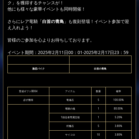
ク」を獲得するチャンスが！
他にも様々な豪華イベントも同時開催！
さらにレア竜騎「
白首の青鳥
」も復刻登場！イベント参加で迎
え入れよう！
皆様のご参加を心よりお待ちしております。
イベント期間：2025年2月11日00：01-2025年2月17日23：59
激恋バイク
白首の青鳥
育成ギフトB004
アイテム
数量
確率
必ず獲得
竜魂石
5
100.00%
竜騎の魂
1
80.00%
1段従者専属宝箱
1
5.20%
狩魔石
5
3.80%
サイコロ
10
3.80%