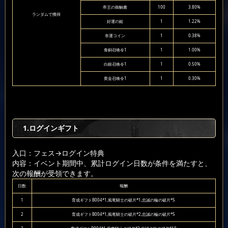
帝王の御触書
100
3.80%
ランダムで獲得
好運の鎚
1
1.22%
幸運コイン
1
0.38%
青銅召喚令1
1
1.00%
白銀召喚令1
1
0.50%
黄金召喚令1
1
0.30%
1.ログインギフト
入口：フェス
→ログイン特典
内容：イベント期間中、累計ログイン日数が条件を満たすと、
次の報酬が受領できます。
日数
報酬
1
育成ギフトB004*1,風竜騎士の破片*1,忠誠の輪の破片*5
2
育成ギフトB004*1,風竜騎士の破片*2,忠誠の輪の破片*5