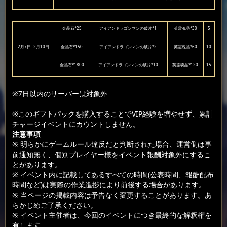
金晶石*25
アイアンドラゴンマンの破片*1
英霊魂晶*30
5
2月7日~2月10日
金晶石*150
アイアンドラゴンマンの破片*2
英霊魂晶*60
10
金晶石*1800
アイアンドラゴンマンの破片*10
英霊魂晶*120
15
※7日以内のサーバーは対象外
※このギフトパックを購入することでVIP経験を増やせず、累計
チャージイベントにカウントしません。
注意事項
※ 明らかにゲームルール違反だと判断された場合、運営側は事
前通知無く、個別プレイヤー様をイベント報酬対象外にするこ
とがあります。
※ イベント内に記載してあるすべての時間(公表時間、報酬配布
時間など)は実際の作業進捗により前後する場合があります。
※ 当ページの掲載内容は予告なく変更することがあります。あ
らかじめご了承ください。
※ イベント主催者は、今回のイベントにつき最終的な解釈権を
有します。