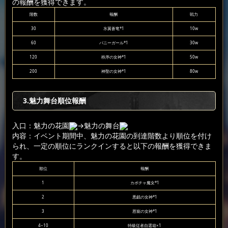
の報酬を獲得できます。
階数
報酬
戦力
30
氷翼蒼竜*1
10w
60
バニーガール*1
30w
120
秩序の女神*1
50w
200
神聖の女神*1
80w
3.魅力舞台順位報酬
入口：魅力の花園
→魅力の舞台
内容：イベント期間中、魅力の花園の到達階数より順位を付け
られ、一定の順位にランクインすると以下の報酬を獲得できま
す。
順位
報酬
1
カボチャ魔女*1
2
悪戯の女神*1
3
恩寵の女神*1
4~10
特級従者自選箱×1