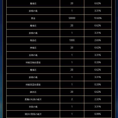
魔魂石
20
6.62%
妖精の魂
1
3.31%
黄金
50000
10.60%
魔魂石
20
6.62%
妖精の魂
1
3.31%
青晶石
1000
2.65%
神魂石
20
6.62%
女神の魂
1
3.31%
特級宝物自選箱
1
0.33%
魔魂石
20
6.62%
妖精の魂
1
3.31%
特級英霊自選箱
1
0.33%
錬衣石
20
6.62%
悪魔の礼装の破片
2
2.32%
衣装の魂
1
3.31%
潮汐の聖装の破片
1
0.99%