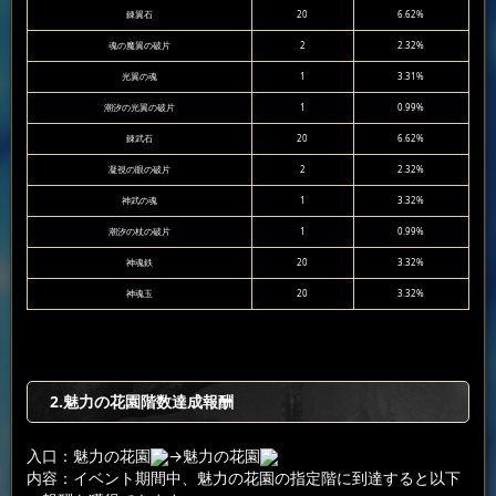
錬翼石
20
6.62%
魂の魔翼の破片
2
2.32%
光翼の魂
1
3.31%
潮汐の光翼の破片
1
0.99%
錬武石
20
6.62%
凝視の眼の破片
2
2.32%
神武の魂
1
3.32%
潮汐の杖の破片
1
0.99%
神魂鉄
20
3.32%
神魂玉
20
3.32%
2.魅力の花園階数達成報酬
入口：魅力の花園
→魅力の花園
内容：イベント期間中、魅力の花園の指定階に到達すると以下