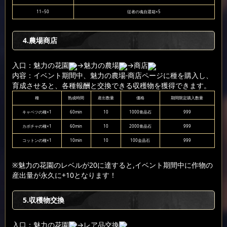
11~50
従者の魂自選箱×5
4.農場商店
入口：魅力の花園
→魅力の農場
→商店
内容：イベント期間中、魅力の農場-商店ページに種を購入し、
育成させると、各種報酬と交換できる収穫物を獲得できます。
種
熟成時間
産出数量
価格
期間限定購入数量
キャベツの種×1
60min
10
1000青晶石
999
カボチャの種×1
60min
10
2000青晶石
999
コットンの種×1
10min
10
100金晶石
999
※魅力の花園のレベルが20に達すると,イベント期間中に作物の
産出量が永久に+10となります！
5.収穫物交換
入口：魅力の花園
→レア品交換