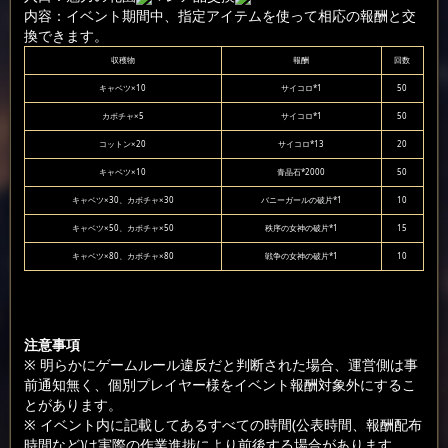
内容：イベント期間中、指定アイテムを使って相応の報酬と交
換できます。
収穫物
報酬
回数
キャベツ×10
サイコロ*1
50
カボチャ×5
サイコロ*1
50
コットン×20
サイコロ*13
20
キャベツ×10
青晶石*2000
50
キャベツ×30、カボチャ×30
バニーガールの破片*1
10
キャベツ×50、カボチャ×50
秩序の女神の破片*1
15
キャベツ×80、カボチャ×80
戦争の女神の破片*1
10
注意事項
※ 明らかにゲームルール違反だと判断された場合、運営側は事
前通知無く、個別プレイヤー様をイベント報酬対象外にするこ
とがあります。
※ イベント内に記載してあるすべての時間(公表時間、報酬配布
時間など)は実際の作業進捗により前後する場合があります。