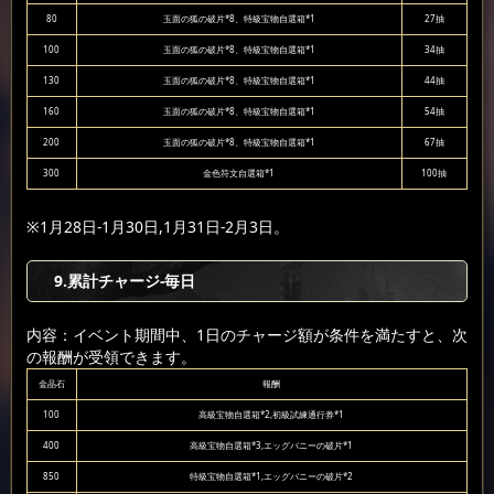
80
玉面の狐の破片*8、特級宝物自選箱*1
27抽
100
玉面の狐の破片*8、特級宝物自選箱*1
34抽
130
玉面の狐の破片*8、特級宝物自選箱*1
44抽
160
玉面の狐の破片*8、特級宝物自選箱*1
54抽
200
玉面の狐の破片*8、特級宝物自選箱*1
67抽
300
金色符文自選箱*1
100抽
※1月28日-1月30日,1月31日-2月3日。
9
.累計チャージ-毎日
内容：イベント期間中、1日のチャージ額が条件を満たすと、次
の報酬が受領できます。
金晶石
報酬
100
高級宝物自選箱*2,初級試練通行券*1
400
高級宝物自選箱*3,エッグバニーの破片*1
850
特級宝物自選箱*1,エッグバニーの破片*2