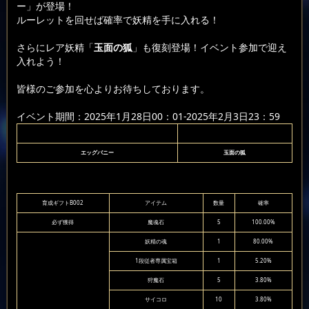
ー」が登場！
ルーレットを回せば確率で妖精を手に入れる！
さらにレア妖精「
玉面の狐
」も復刻登場！イベント参加で迎え
入れよう！
皆様のご参加を心よりお待ちしております。
イベント期間：2025年1月28日00：01-2025年2月3日23：59
エッグバニー
玉面の狐
育成ギフトB002
アイテム
数量
確率
必ず獲得
魔魂石
5
100.00%
妖精の魂
1
80.00%
1段従者専属宝箱
1
5.20%
狩魔石
5
3.80%
サイコロ
10
3.80%