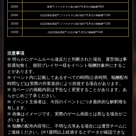
20000
春潮*1,ファラオ·チビ鼠の破片*3,帝王の御触書*900
25000
伝説宝物自選箱*1,ファラオ·チビ鼠の破片*3,帝王の御触書*1200
35000
伝説宝物自選箱*1,ファラオ·チビ鼠の破片*3,帝王の御触書*1200
55000
伝説宝物自選箱*1,公正の輪*1,帝王の御触書*1500
注意事項
※ 明らかにゲームルール違反だと判断された場合、運営側は事
前通知無く、個別プレイヤー様をイベント報酬対象外にするこ
とがあります。
※ イベント内に記載してあるすべての時間(公表時間、報酬配布
時間など)は実際の作業進捗により前後する場合があります。
※ 当ページの掲載内容は予告なく変更することがあります。あ
らかじめご了承ください。
※ イベント主催者は、今回のイベントにつき最終的な解釈権を
有します。
※ 画像はイメージです。実際のゲーム画面とは異なる場合がご
ざいます。
※ 報酬の配布内容等に、不明な点等ある場合には運営チームに
ご連絡ください。(※1週間以上経過するとデータが確認できな