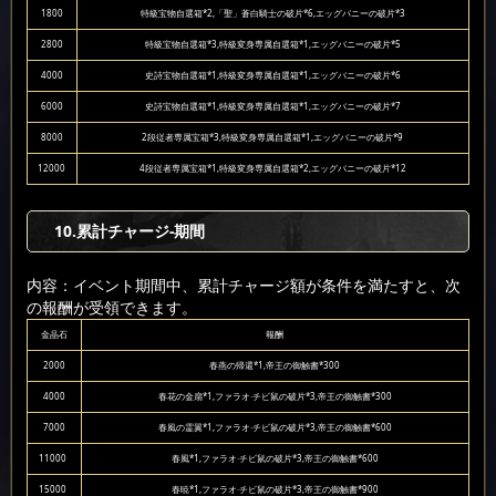
1800
特級宝物自選箱*2,「聖」蒼白騎士の破片*6,エッグバニーの破片*3
2800
特級宝物自選箱*3,特級変身専属自選箱*1,エッグバニーの破片*5
4000
史詩宝物自選箱*1,特級変身専属自選箱*1,エッグバニーの破片*6
6000
史詩宝物自選箱*1,特級変身専属自選箱*1,エッグバニーの破片*7
8000
2段従者専属宝箱*3,特級変身専属自選箱*1,エッグバニーの破片*9
12000
4段従者専属宝箱*1,特級変身専属自選箱*2,エッグバニーの破片*12
10
.累計チャージ-期間
内容：イベント期間中、累計チャージ額が条件を満たすと、次
の報酬が受領できます。
金晶石
報酬
2000
春燕の帰還*1,帝王の御触書*300
4000
春花の金扇*1,ファラオ·チビ鼠の破片*3,帝王の御触書*300
7000
春風の霊翼*1,ファラオ·チビ鼠の破片*3,帝王の御触書*600
11000
春風*1,ファラオ·チビ鼠の破片*3,帝王の御触書*600
15000
春暁*1,ファラオ·チビ鼠の破片*3,帝王の御触書*900