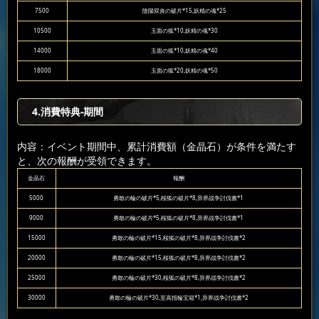
7500
陰陽双炎の破片*15,妖精の魂*25
10500
玉面の狐*10,妖精の魂*30
14000
玉面の狐*10,妖精の魂*40
18000
玉面の狐*20,妖精の魂*50
4.消費特典-期間
内容：イベント期間中、累計消費額（金晶石）が条件を満たす
と、次の報酬が受領できます。
金晶石
報酬
5000
勇敢の輪の破片*5,桜狐の破片*8,异界战争討伐書*1
9000
勇敢の輪の破片*5,桜狐の破片*8,异界战争討伐書*1
15000
勇敢の輪の破片*15,桜狐の破片*8,异界战争討伐書*2
20000
勇敢の輪の破片*15,桜狐の破片*8,异界战争討伐書*2
25000
勇敢の輪の破片*30,桜狐の破片*8,异界战争討伐書*2
30000
勇敢の輪の破片*30,至高指輪宝箱*1,异界战争討伐書*2