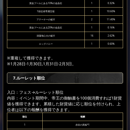
賞金プールにある10%の金晶石
1
0.32%
1段従者専属宝箱
1
10.60%
アテーナーの破片
2
11.40%
賞金プールにある20%の金晶石
1
0.16%
清蓮地心火の破片
16
2.62%
エッグバニー
1
0.60%
※重複して獲得できます。
※1月28日-1月30日,1月31日-2月3日。
7.ルーレット順位
入口：フェス
→ルーレット順位
内容：イベント期間中、帝王の御触書を100個消費すれば1財貨
値を獲得できます。累積した財貨値に応じ順位を付けられ、上
位者は以下の報酬を獲得できます。
順位
報酬
1
赤目の異狐*1