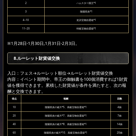
2
ハムスター国王*1
3
陰陽双炎*1
4~10
史詩宝物自選箱*1
11~20
特級宝物自選箱*1
※1月28日-1月30日,1月31日-2月3日。
8.ルーレット財貨値交換
入口：フェス
→ルーレット順位
→ルーレット財貨値交換
内容：イベント期間中、帝王の御触書を100個消費すれば1財貨
値を獲得できます。累積した財貨値が条件を満たすと、次の報
酬と交換できます。
得点
報酬
回数
10
陰陽双炎の破片*5、高級宝物自選箱*1
4抽
20
陰陽双炎の破片*7、高級宝物自選箱*1
7抽
40
陰陽双炎の破片*8、高級宝物自選箱*1
14抽
60
陰陽双炎の破片*10、高級宝物自選箱*1
20抽