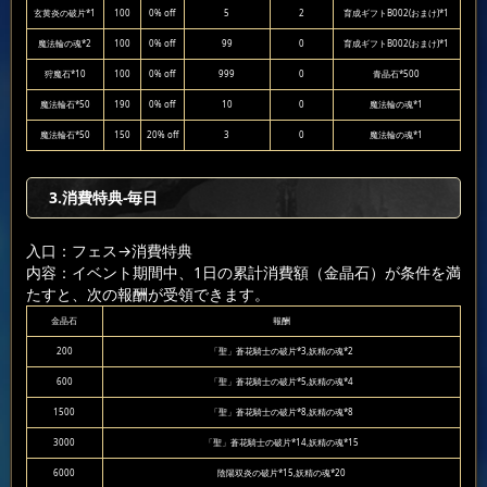
玄黄炎の破片*1
100
0% off
5
2
育成ギフトB002(おまけ)*1
魔法輪の魂*2
100
0% off
99
0
育成ギフトB002(おまけ)*1
狩魔石*10
100
0% off
999
0
青晶石*500
魔法輪石*50
190
0% off
10
0
魔法輪の魂*1
魔法輪石*50
150
20% off
3
0
魔法輪の魂*1
3.消費特典-毎日
入口：フェス
→消費特典
内容：イベント期間中、1日の累計消費額（金晶石）が条件を満
たすと、次の報酬が受領できます。
金晶石
報酬
200
「聖」蒼花騎士の破片*3,妖精の魂*2
600
「聖」蒼花騎士の破片*5,妖精の魂*4
1500
「聖」蒼花騎士の破片*8,妖精の魂*8
3000
「聖」蒼花騎士の破片*14,妖精の魂*15
6000
陰陽双炎の破片*15,妖精の魂*20