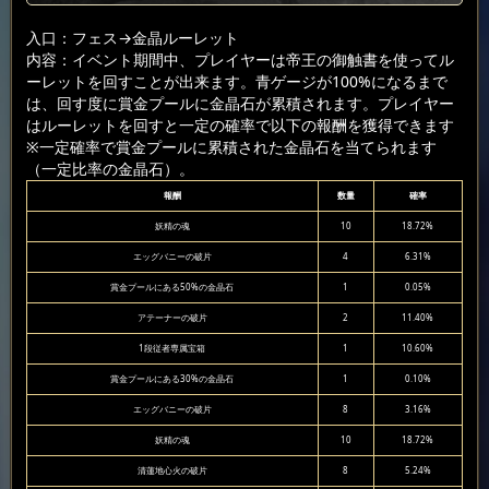
入口：フェス
→金晶ルーレット
内容：イベント期間中、プレイヤーは帝王の御触書を使ってル
ーレットを回すことが出来ます。青ゲージが100%になるまで
は、回す度に賞金プールに金晶石が累積されます。プレイヤー
はルーレットを回すと一定の確率で以下の報酬を獲得できます
※一定確率で賞金プールに累積された金晶石を当てられます
（一定比率の金晶石）。
報酬
数量
確率
妖精の魂
10
18.72%
エッグバニーの破片
4
6.31%
賞金プールにある50%の金晶石
1
0.05%
アテーナーの破片
2
11.40%
1段従者専属宝箱
1
10.60%
賞金プールにある30%の金晶石
1
0.10%
エッグバニーの破片
8
3.16%
妖精の魂
10
18.72%
清蓮地心火の破片
8
5.24%