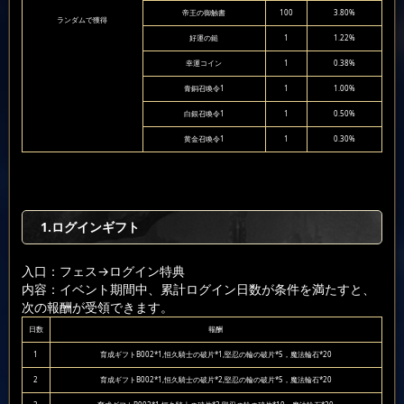
帝王の御触書
100
3.80%
ランダムで獲得
好運の鎚
1
1.22%
幸運コイン
1
0.38%
青銅召喚令1
1
1.00%
白銀召喚令1
1
0.50%
黄金召喚令1
1
0.30%
1.ログインギフト
入口：フェス
→ログイン特典
内容：イベント期間中、累計ログイン日数が条件を満たすと、
次の報酬が受領できます。
日数
報酬
1
育成ギフトB002*1,恒久騎士の破片*1,堅忍の輪の破片*5，魔法輪石*20
2
育成ギフトB002*1,恒久騎士の破片*2,堅忍の輪の破片*5，魔法輪石*20