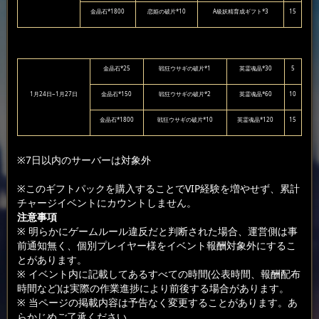
金晶石*1800
恋姫の破片*10
A級妖精育成ギフト*3
15
金晶石*25
戦狂ウサギの破片*1
英霊魂晶*30
5
1月24日~1月27日
金晶石*150
戦狂ウサギの破片*2
英霊魂晶*60
10
金晶石*1800
戦狂ウサギの破片*10
英霊魂晶*120
15
※7日以内のサーバーは対象外
※このギフトパックを購入することでVIP経験を増やせず、累計
チャージイベントにカウントしません。
注意事項
※ 明らかにゲームルール違反だと判断された場合、運営側は事
前通知無く、個別プレイヤー様をイベント報酬対象外にするこ
とがあります。
※ イベント内に記載してあるすべての時間(公表時間、報酬配布
時間など)は実際の作業進捗により前後する場合があります。
※ 当ページの掲載内容は予告なく変更することがあります。あ
らかじめご了承ください。