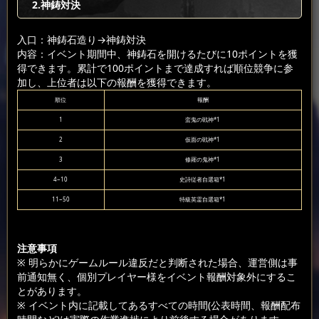
2.神鋳対決
入口：神鋳石造り
→神鋳対決
内容：イベント期間中、神鋳石を開けるたびに10ポイントを獲
得できます。累計で100ポイントまで達成すれば順位競争に参
加し、上位者は以下の報酬を獲得できます。
順位
報酬
1
蛮鬼の戦神*1
2
仮面の戦神*1
3
修羅の鬼神*1
4~10
史詩従者自選箱*1
11~50
特級英霊自選箱*1
注意事項
※ 明らかにゲームルール違反だと判断された場合、運営側は事
前通知無く、個別プレイヤー様をイベント報酬対象外にするこ
とがあります。
※ イベント内に記載してあるすべての時間(公表時間、報酬配布