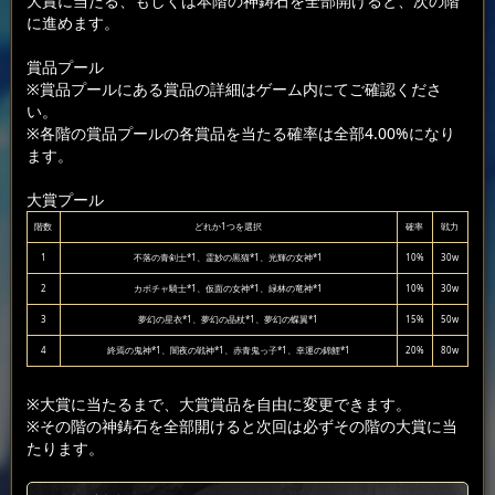
大賞に当たる、もしくは本階の神鋳石を全部開けると、次の階
に進めます。
賞品プール
※賞品プールにある賞品の詳細はゲーム内にてご確認くださ
い。
※各階の賞品プールの各賞品を当たる確率は全部4.00%になり
ます。
大賞プール
階数
どれか1つを選択
確率
戦力
1
不落の青剣士*1、霊妙の黒猫*1、光輝の女神*1
10%
30w
2
カボチャ騎士*1、仮面の女神*1、緑林の竜神*1
10%
30w
3
夢幻の星衣*1、夢幻の晶杖*1、夢幻の蝶翼*1
15%
50w
4
終焉の鬼神*1、闇夜の戦神*1、赤青鬼っ子*1、幸運の錦鯉*1
20%
80w
※大賞に当たるまで、大賞賞品を自由に変更できます。
※その階の神鋳石を全部開けると次回は必ずその階の大賞に当
たります。