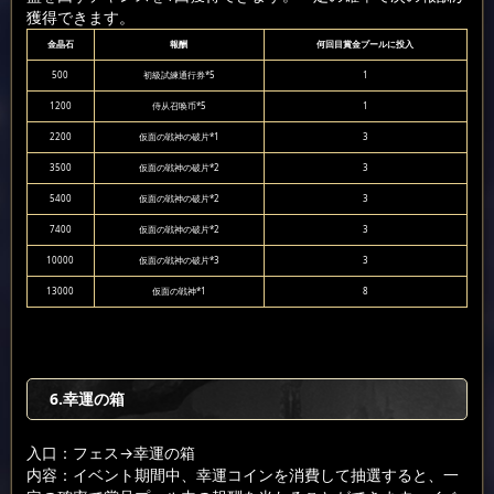
獲得できます。
金晶石
報酬
何回目賞金プールに投入
500
初級試練通行券*5
1
1200
侍从召唤币*5
1
2200
仮面の戦神の破片*1
3
3500
仮面の戦神の破片*2
3
5400
仮面の戦神の破片*2
3
7400
仮面の戦神の破片*2
3
10000
仮面の戦神の破片*3
3
13000
仮面の戦神*1
8
6.幸運の箱
入口：フェス
→幸運の箱
内容：イベント期間中、幸運コインを消費して抽選すると、一