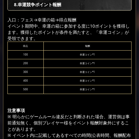
8.幸運競争ポイント報酬
入口：フェス
→幸運の箱
→得点報酬
イベント期間中、幸運の箱に参加する度に10ポイントを獲得し
ます。獲得したポイントが条件を満たすと、「幸運コイン」が
受領できます。
得点
報酬
100
幸運コイン*1
200
幸運コイン*1
300
幸運コイン*1
400
幸運コイン*1
500
幸運コイン*1
注意事項
※ 明らかにゲームルール違反だと判断された場合、運営側は事
前通知無く、個別プレイヤー様をイベント報酬対象外にするこ
とがあります。
※ イベント内に記載してあるすべての時間(公表時間、報酬配布