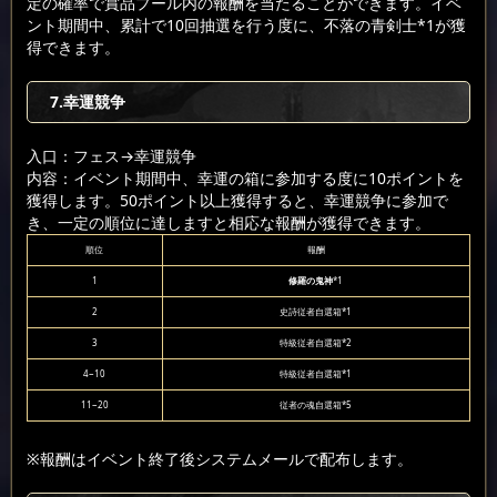
定の確率で賞品プール内の報酬を当たることができます。イベ
ント期間中、累計で10回抽選を行う度に、不落の青剣士*1が獲
得できます。
7.幸運競争
入口：フェス
→幸運競争
内容：イベント期間中、幸運の箱に参加する度に10ポイントを
獲得します。50ポイント以上獲得すると、幸運競争に参加で
き、一定の順位に達しますと相応な報酬が獲得できます。
順位
報酬
1
修羅の鬼神
*1
2
史詩従者自選箱*1
3
特級従者自選箱*2
4~10
特級従者自選箱*1
11~20
従者の魂自選箱*5
※報酬はイベント終了後システムメールで配布します。