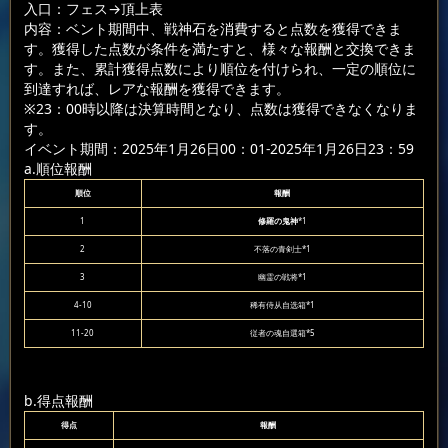
入口：フェス
→頂上表
内容：ベント期間中、戦神石を消費すると点数を獲得できま
す。獲得した点数が条件を満たすと、様々な報酬と交換できま
す。また、累計獲得点数により順位を付けられ、一定の順位に
到達すれば、レアな報酬を獲得できます。
※23：00時以降は決算時間となり、点数は獲得できなくなりま
す。
イベント期間：2025年1月26日00：01-2025年1月26日23：59
a.順位報酬
順位
報酬
1
修羅の鬼神
*1
2
不落の青剣士*1
3
幽霊の戦将*1
4-10
稀有侍从自选箱*1
11-20
従者の魂自選箱*5
b.得点報酬
得点
報酬