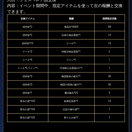
内容：イベント期間中、指定アイテムを使って次の報酬と交換
できます。
交換アイテム
報酬
期間限定回数
招待状*2
青晶石*4000
99
招待状*2
従者の魂自選箱*1
10
招待状*10
ケーキ*1
10
ケーキ*2
特級宝物自選箱*1
5
ケーキ*5
ワイン*1
1
ケーキ*5,ワイン*1
円卓騎士自選箱Lv1*1
1
招待状*3
幽霊船長の破片*1
30
招待状*3
幽霊の戦将の破片*1
30
招待状*1
魔法輪石*25
5
聖光の源*100
倉庫拡張券*1
10
聖光の源*100
伝説の修行僧*1
1
聖光の源*100
果てなき旅*1
1