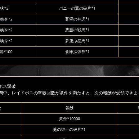
状*3
バニーの翼の破片*1
喚令*2
蒼翠の神虎*1
喚令*2
悪魔の戦馬*1
喚令*2
夢運ぶ星馬*1
*100
倉庫拡張券*1
ボス撃破
間中、レイドボスの撃破回数が条件を満たすと、次の報酬が受領できま
数
報酬
黄金*10000
兎の紳士の破片*1