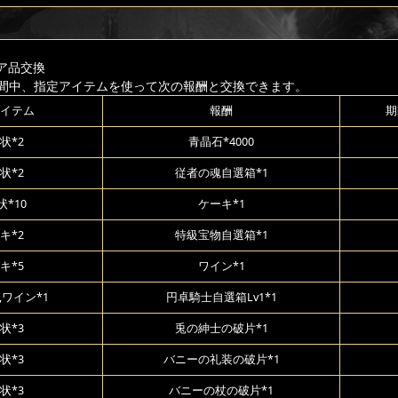
ア品交換
間中、指定アイテムを使って次の報酬と交換できます。
イテム
報酬
期
状*2
青晶石*4000
状*2
従者の魂自選箱*1
*10
ケーキ*1
キ*2
特級宝物自選箱*1
キ*5
ワイン*1
,ワイン*1
円卓騎士自選箱Lv1*1
状*3
兎の紳士の破片*1
状*3
バニーの礼装の破片*1
状*3
バニーの杖の破片*1