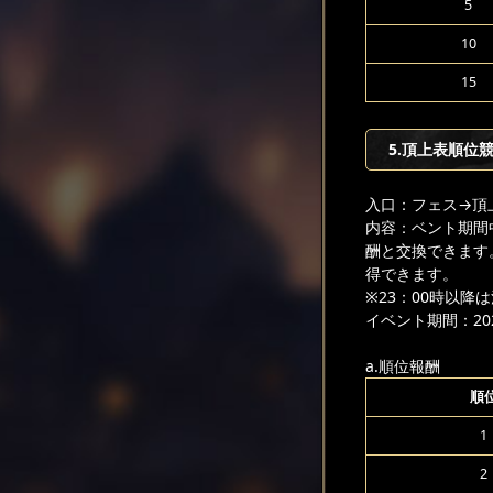
5
10
15
5.頂上表順位
入口：フェス
→頂
内容：ベント期間
酬と交換できます
得できます。
※23：00時以
イベント期間：2025
a.順位報酬
順
1
2