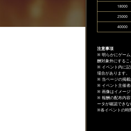
18000
25000
40000
注意事項
※ 明らかにゲー
酬対象外にするこ
※ イベント内に
場合があります。
※ 当ページの掲
※ イベント主催
※ 画像はイメー
※ 報酬の配布内
ータが確認できな
※各イベントの時