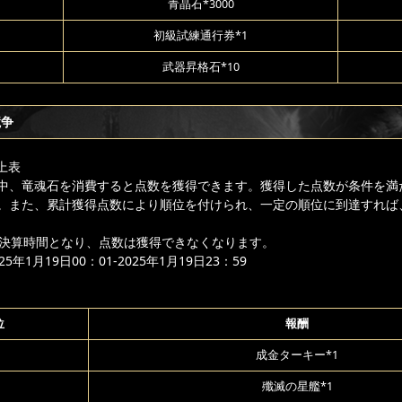
青晶石*3000
初級試練通行券*1
武器昇格石*10
競争
上表
中、竜魂石を消費すると点数を獲得できます。獲得した点数が条件を満
。また、累計獲得点数により順位を付けられ、一定の順位に到達すれば
降は決算時間となり、点数は獲得できなくなります。
年1月19日00：01-2025年1月19日23：59
位
報酬
成金ターキー*1
殲滅の星艦*1