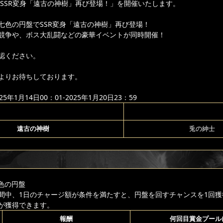
り「SSR変身「遠古の神樹」再び登場！」を開催いたします。
七色の円盤でSSR変身「遠古の神樹」再び登場！
競争や、ボス大乱闘などの豪華イベントが同時開催！
認ください。
よりお待ちしております。
年1月14日00：01-2025年1月20日23：59
遠古の神樹
兎の紳士
色の円盤
間中、1日のチャージ額が条件を満たすと、円盤を回すチャンスを1回獲
が獲得できます。
報酬
何回目賞金プール