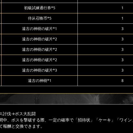
初級試練通行券*5
1
侍从召唤币*5
1
遠古の神樹の破片*1
3
遠古の神樹の破片*2
3
遠古の神樹の破片*2
3
遠古の神樹の破片*2
3
遠古の神樹の破片*3
3
遠古の神樹*1
8
ス討伐
→ボス大乱闘
間中、ボスを撃破する際、一定の確率で「招待状」「ケーキ」「ワイン
て報酬と交換できます。