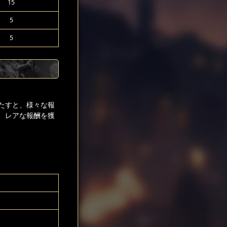
15
5
5
たすと、様々な報
、レアな報酬を獲