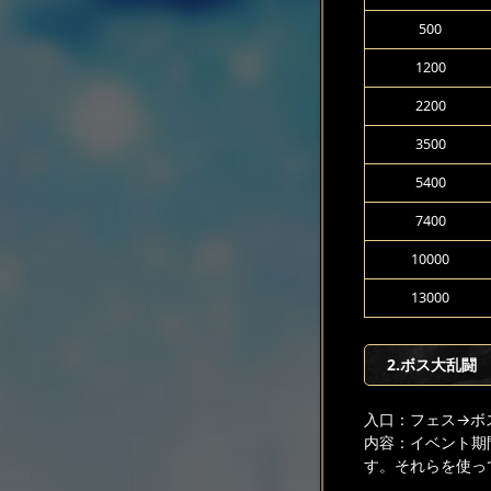
500
1200
2200
3500
5400
7400
10000
13000
2.ボス大乱闘
入口：フェス
→ボ
内容：イベント期
す。それらを使っ