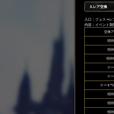
3.レア交換
入口：フェス
→レ
内容：イベント期
交換ア
招待
招待
招待状
ケー
ケー
ケーキ*5
招待
招待
招待