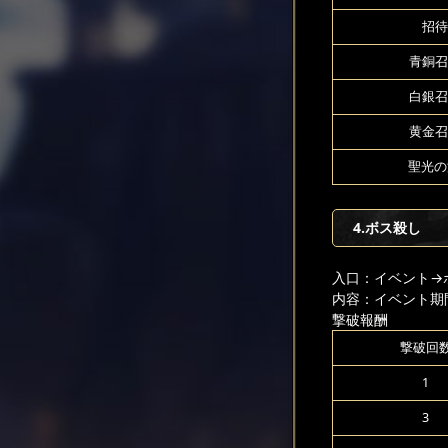
招待
青銅召
白銀召
黄金召
聖光の源
4.ボス殺し
入口：イベント
→
内容：イベント期
撃破報酬
撃破回
1
3