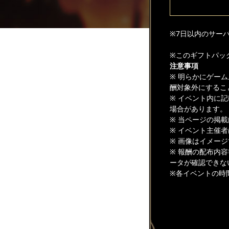
※7日以内のサー
※このギフトパッ
注意事項
※ 明らかにゲー
酬対象外にするこ
※ イベント内に
場合があります。
※ 当ページの掲
※ イベント主催
※ 画像はイメー
※ 報酬の配布内
ータが確認できな
※各イベントの時