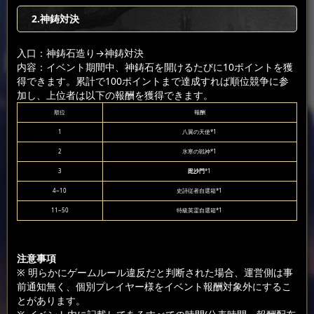
2.神鋳対決
入口：神鋳石造り
→神鋳対決
内容：イベント期間中、神鋳石を開けるたびに10ポイントを獲
得できます。累計で100ポイントまで達成すれば順位競争に参
加し、上位者は以下の報酬を獲得できます。
順位
報酬
1
八翼の天使*1
2
氷寒の戦神*1
3
毘沙門
*1
4~10
史詩従者自選箱*1
11~50
特級英霊自選箱*1
注意事項
※ 明らかにゲームルール違反だと判断された場合、運営側は事
前通知無く、個別プレイヤー様をイベント報酬対象外にするこ
とがあります。