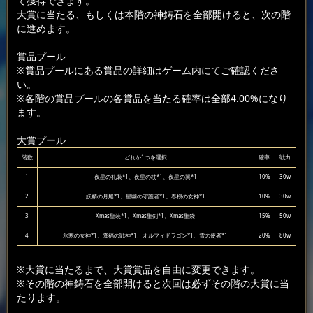
て獲得できます。
大賞に当たる、もしくは本階の神鋳石を全部開けると、次の階
に進めます。
賞品プール
※賞品プールにある賞品の詳細はゲーム内にてご確認くださ
い。
※各階の賞品プールの各賞品を当たる確率は全部4.00%になり
ます。
大賞プール
階数
どれか1つを選択
確率
戦力
1
夜星の礼装*1、夜星の杖*1、夜星の翼*1
10%
30w
2
妖精の月船*1、星幽の守護者*1、春桜の女神*1
10%
30w
3
Xmas聖装*1、Xmas聖剣*1、Xmas聖袋
15%
50w
4
氷寒の女神*1、降福の戦神*1、オルフィドラゴン*1、雪の使者*1
20%
80w
※大賞に当たるまで、大賞賞品を自由に変更できます。
※その階の神鋳石を全部開けると次回は必ずその階の大賞に当
たります。