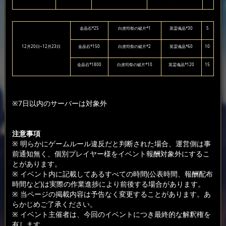
金晶石*25
白虎司祭の破片*1
英霊魂晶*30
5
12月20日~12月23日
金晶石*150
白虎司祭の破片*2
英霊魂晶*60
10
金晶石*1800
白虎司祭の破片*10
英霊魂晶*120
15
※7日以内のサーバーは対象外
注意事項
※ 明らかにゲームルール違反だと判断された場合、運営側は事
前通知無く、個別プレイヤー様をイベント報酬対象外にするこ
とがあります。
※ イベント内に記載してあるすべての時間(公表時間、報酬配布
時間など)は実際の作業進捗により前後する場合があります。
※ 当ページの掲載内容は予告なく変更することがあります。あ
らかじめご了承ください。
※ イベント主催者は、今回のイベントにつき最終的な解釈権を
有します。