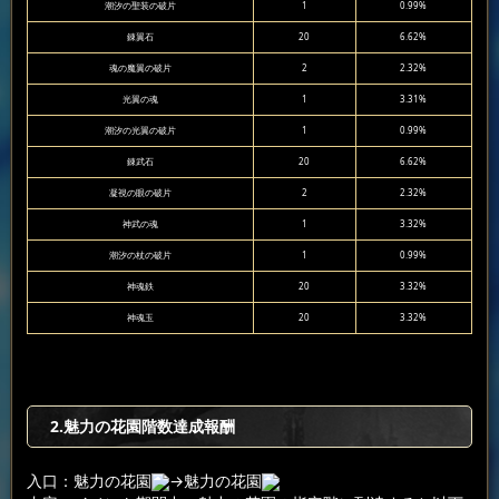
潮汐の聖装の破片
1
0.99%
錬翼石
20
6.62%
魂の魔翼の破片
2
2.32%
光翼の魂
1
3.31%
潮汐の光翼の破片
1
0.99%
錬武石
20
6.62%
凝視の眼の破片
2
2.32%
神武の魂
1
3.32%
潮汐の杖の破片
1
0.99%
神魂鉄
20
3.32%
神魂玉
20
3.32%
2.魅力の花園階数達成報酬
入口：魅力の花園
→魅力の花園