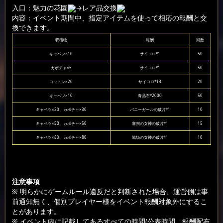
入口：魅力の花園
→レア品交換
内容：イベント期間中、指定アイテムを使って相応の報酬と交
換できます。
収穫物
報酬
回数
キャベツ×10
サイコロ*1
50
カボチャ×5
サイコロ*1
50
コットン×20
サイコロ*13
20
キャベツ×10
青晶石*2000
50
キャベツ×30、カボチャ×30
バニーガールの破片*1
10
キャベツ×50、カボチャ×50
審判の女神の破片*1
15
キャベツ×80、カボチャ×80
戦场の女神の破片*1
10
注意事項
※ 明らかにゲームルール違反だと判断された場合、運営側は事
前通知無く、個別プレイヤー様をイベント報酬対象外にするこ
とがあります。
※ イベント内に記載してあるすべての時間(公表時間、報酬配布