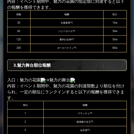
内容：イベント期間中、魅力の花園の指定階に到達すると以下
の報酬を獲得できます。
階数
報酬
戦力
30
氷翼蒼竜*1
10w
60
バニーガール*1
30w
120
審判の女神*1
50w
200
ポーカークイン*1
80w
3.魅力舞台順位報酬
入口：魅力の花園
→魅力の舞台
内容：イベント期間中、魅力の花園の到達階数より順位を付け
られ、一定の順位にランクインすると以下の報酬を獲得できま
す。
順位
報酬
1
グラッチェ*1
2
嬉遊曲の女王*1
3
仙女様*1