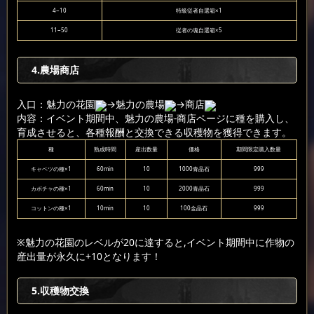
4~10
特級従者自選箱×1
11~50
従者の魂自選箱×5
4.農場商店
入口：魅力の花園
→魅力の農場
→商店
内容：イベント期間中、魅力の農場-商店ページに種を購入し、
育成させると、各種報酬と交換できる収穫物を獲得できます。
種
熟成時間
産出数量
価格
期間限定購入数量
キャベツの種×1
60min
10
1000青晶石
999
カボチャの種×1
60min
10
2000青晶石
999
コットンの種×1
10min
10
100金晶石
999
※魅力の花園のレベルが20に達すると,イベント期間中に作物の
産出量が永久に+10となります！
5.収穫物交換