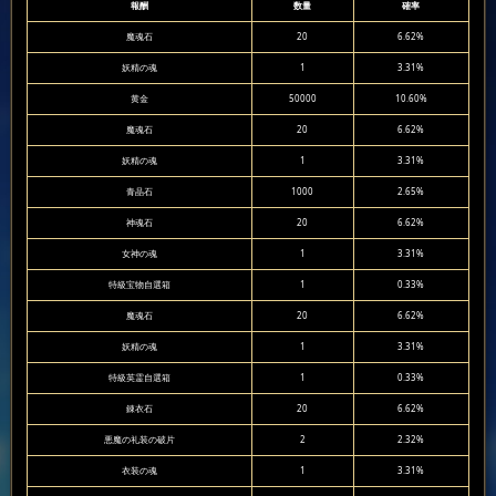
報酬
数量
確率
魔魂石
20
6.62%
妖精の魂
1
3.31%
黄金
50000
10.60%
魔魂石
20
6.62%
妖精の魂
1
3.31%
青晶石
1000
2.65%
神魂石
20
6.62%
女神の魂
1
3.31%
特級宝物自選箱
1
0.33%
魔魂石
20
6.62%
妖精の魂
1
3.31%
特級英霊自選箱
1
0.33%
錬衣石
20
6.62%
悪魔の礼装の破片
2
2.32%
衣装の魂
1
3.31%