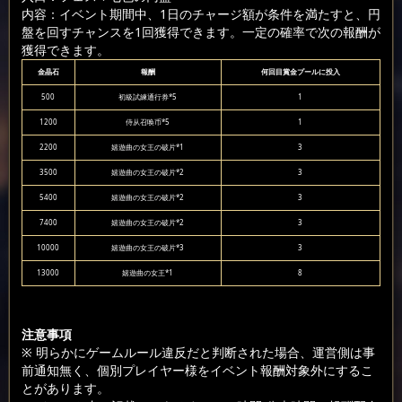
内容：イベント期間中、1日のチャージ額が条件を満たすと、円
盤を回すチャンスを1回獲得できます。一定の確率で次の報酬が
獲得できます。
金晶石
報酬
何回目賞金プールに投入
500
初級試練通行券*5
1
1200
侍从召唤币*5
1
2200
嬉遊曲の女王の破片*1
3
3500
嬉遊曲の女王の破片*2
3
5400
嬉遊曲の女王の破片*2
3
7400
嬉遊曲の女王の破片*2
3
10000
嬉遊曲の女王の破片*3
3
13000
嬉遊曲の女王*1
8
注意事項
※ 明らかにゲームルール違反だと判断された場合、運営側は事
前通知無く、個別プレイヤー様をイベント報酬対象外にするこ
とがあります。