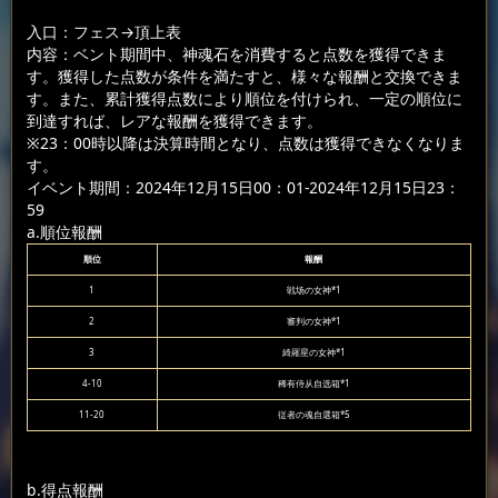
入口：フェス
→頂上表
内容：ベント期間中、神魂石を消費すると点数を獲得できま
す。獲得した点数が条件を満たすと、様々な報酬と交換できま
す。また、累計獲得点数により順位を付けられ、一定の順位に
到達すれば、レアな報酬を獲得できます。
※23：00時以降は決算時間となり、点数は獲得できなくなりま
す。
イベント期間：2024年12月15日00：01-2024年12月15日23：
59
a.順位報酬
順位
報酬
1
戦场の女神*1
2
審判の女神*1
3
綺羅星の女神*1
4-10
稀有侍从自选箱*1
11-20
従者の魂自選箱*5
b.得点報酬