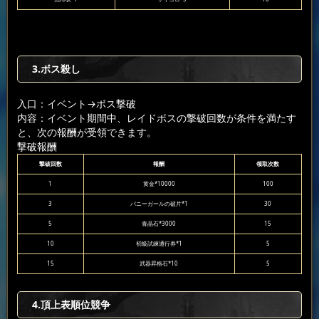
3.ボス殺し
入口：イベント
→ボス撃破
内容：イベント期間中、レイドボスの撃破回数が条件を満たす
と、次の報酬が受領できます。
撃破報酬
撃破回数
報酬
领取次数
1
黄金*10000
100
3
バニーガールの破片*1
30
5
青晶石*3000
15
10
初級試練通行券*1
5
15
武器昇格石*10
5
4.頂上表順位競争