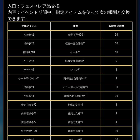
入口：フェス
→レア品交換
内容：イベント期間中、指定アイテムを使って次の報酬と交換
できます。
交換アイテム
報酬
期間限定回数
招待状*2
青晶石*4000
99
招待状*2
従者の魂自選箱*1
10
招待状*10
ケーキ*1
10
ケーキ*2
特級宝物自選箱*1
5
ケーキ*5
ワイン*1
1
ケーキ*5,ワイン*1
円卓騎士自選箱Lv1*1
1
招待状*3
バニーガールの破片*1
30
招待状*3
胡蝶の女王の破片*1
30
青銅召喚令*2
胡蝶の女王*1
1
白銀召喚令*2
審判の女神*1
1
黄金召喚令*2
戦场の女神*1
1
聖光の源*100
倉庫拡張券*1
10
招待状*1
サイコロ*5
10