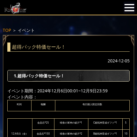
TOP
＞
イベント
超得パック特価セール！
2024-12-05
1.超得パック特価セール！
イベント期間：2024年12月6日00:01~12月9日23:59
イベント内容：
时间
報酬
每日購入限定回数
金晶石*25
晴春の軍神の破片*1
C級戦神育成ギフト*1
5
12月6日（金）
金晶石*150
晴春の軍神の破片*2
B級戦神育成ギフト*1
10