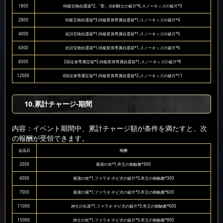
1800
特級宝物自選箱*2,「聖」光剣騎士の破片*6,スノーキッズの破片*3
2800
特級宝物自選箱*3,特級変身専属自選箱*1,スノーキッズの破片*4
4000
史詩宝物自選箱*1,特級変身専属自選箱*1,スノーキッズの破片*5
6000
史詩宝物自選箱*1,特級変身専属自選箱*1,スノーキッズの破片*6
8000
2段従者専属宝箱*3,特級変身専属自選箱*1,スノーキッズの破片*8
12000
4段従者専属宝箱*1,特級変身専属自選箱*2,スノーキッズの破片*11
10
.累計チャージ-期間
内容：イベント期間中、累計チャージ額が条件を満たすと、次
の報酬が受領できます。
金晶石
報酬
2000
紫鳶の衣*1,帝王の御触書*300
4000
紫鳶の杖*1,ファラオ·チビ犬の破片*3,帝王の御触書*300
7000
紫鳶の翼*1,ファラオ·チビ犬の破片*3,帝王の御触書*600
11000
紳士の礼装*1,ファラオ·チビ犬の破片*3,帝王の御触書*600
15000
紳士の杖*1,ファラオ·チビ犬の破片*3,帝王の御触書*900