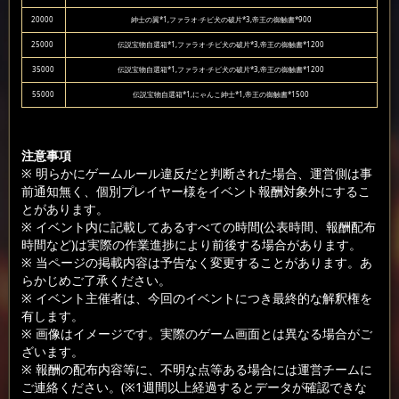
20000
紳士の翼*1,ファラオ·チビ犬の破片*3,帝王の御触書*900
25000
伝説宝物自選箱*1,ファラオ·チビ犬の破片*3,帝王の御触書*1200
35000
伝説宝物自選箱*1,ファラオ·チビ犬の破片*3,帝王の御触書*1200
55000
伝説宝物自選箱*1,にゃんこ紳士*1,帝王の御触書*1500
注意事項
※ 明らかにゲームルール違反だと判断された場合、運営側は事
前通知無く、個別プレイヤー様をイベント報酬対象外にするこ
とがあります。
※ イベント内に記載してあるすべての時間(公表時間、報酬配布
時間など)は実際の作業進捗により前後する場合があります。
※ 当ページの掲載内容は予告なく変更することがあります。あ
らかじめご了承ください。
※ イベント主催者は、今回のイベントにつき最終的な解釈権を
有します。
※ 画像はイメージです。実際のゲーム画面とは異なる場合がご
ざいます。
※ 報酬の配布内容等に、不明な点等ある場合には運営チームに
ご連絡ください。(※1週間以上経過するとデータが確認できな