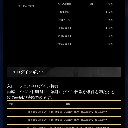
帝王の御触書
100
3.80%
ランダムで獲得
好運の鎚
1
1.22%
幸運コイン
1
0.38%
青銅召喚令1
1
1.00%
白銀召喚令1
1
0.50%
黄金召喚令1
1
0.30%
1.ログインギフト
入口：フェス
→ログイン特典
内容：イベント期間中、累計ログイン日数が条件を満たすと、
次の報酬が受領できます。
日数
報酬
1
育成ギフトB002*1,「聖」双竜騎士の破片*1,堅忍の輪の破片*5，魔法輪石*20
2
育成ギフトB002*1,「聖」双竜騎士の破片*2,堅忍の輪の破片*5，魔法輪石*20