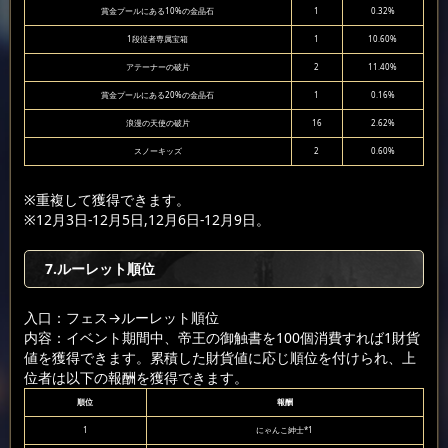
賞金プールにある10%の金晶石
1
0.32%
1段従者専属宝箱
1
10.60%
アテーナーの破片
2
11.40%
賞金プールにある20%の金晶石
1
0.16%
浪漫の天使の破片
16
2.62%
スノーキッズ
2
0.60%
※重複して獲得できます。
※12月3日-12月5日,12月6日-12月9日。
7.ルーレット順位
入口：フェス
→ルーレット順位
内容：イベント期間中、帝王の御触書を100個消費すれば1財貨
値を獲得できます。累積した財貨値に応じ順位を付けられ、上
位者は以下の報酬を獲得できます。
順位
報酬
1
にゃんこ紳士*1