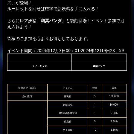
ズ」が登場！
ルーレットを回せば確率で新妖精を手に入れる！
さらにレア妖精「
幽冥パンダ
」も復刻登場！イベント参加で迎
え入れよう！
皆様のご参加を心よりお待ちしております。
イベント期間：2024年12月3日00：01-2024年12月9日23：59
スノーキッズ
幽冥パンダ
育成ギフトB002
アイテム
数量
確率
必ず獲得
魔魂石
5
100.00%
妖精の魂
1
80.00%
1段従者専属宝箱
1
5.20%
狩魔石
5
3.80%
サイコロ
10
3.80%