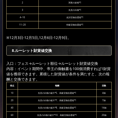
2
冥夜の妖精*1
3
先見の白猫*1
4~10
史詩宝物自選箱*1
11~20
特級宝物自選箱*1
※12月3日-12月5日,12月6日-12月9日。
8.ルーレット財貨値交換
入口：フェス
→ルーレット順位
→ルーレット財貨値交換
内容：イベント期間中、帝王の御触書を100個消費すれば1財貨
値を獲得できます。累積した財貨値が条件を満たすと、次の報
酬と交換できます。
得点
報酬
回数
10
先見の白猫の破片*5、高級宝物自選箱*1
4抽
20
先見の白猫の破片*7、高級宝物自選箱*1
7抽
40
先見の白猫の破片*8、高級宝物自選箱*1
14抽
60
先見の白猫の破片*10、高級宝物自選箱*1
20抽