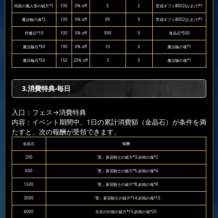
両面の魔人形の破片*1
100
0% off
5
2
育成ギフトB002(おまけ)*1
魔法輪の魂*2
100
0% off
99
0
育成ギフトB002(おまけ)*1
狩魔石*10
100
0% off
999
0
青晶石*500
魔法輪石*50
190
0% off
10
0
魔法輪の魂*1
魔法輪石*50
150
20% off
3
0
魔法輪の魂*1
3.消費特典-毎日
入口：フェス
→消費特典
内容：イベント期間中、1日の累計消費額（金晶石）が条件を満
たすと、次の報酬が受領できます。
金晶石
報酬
200
「聖」蒼花騎士の破片*3,妖精の魂*2
600
「聖」蒼花騎士の破片*5,妖精の魂*4
1500
「聖」蒼花騎士の破片*8,妖精の魂*8
3000
「聖」蒼花騎士の破片*14,妖精の魂*15
6000
先見の白猫の破片*15,妖精の魂*20