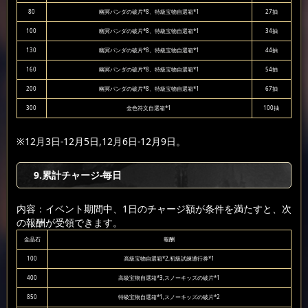
80
幽冥パンダの破片*8、特級宝物自選箱*1
27抽
100
幽冥パンダの破片*8、特級宝物自選箱*1
34抽
130
幽冥パンダの破片*8、特級宝物自選箱*1
44抽
160
幽冥パンダの破片*8、特級宝物自選箱*1
54抽
200
幽冥パンダの破片*8、特級宝物自選箱*1
67抽
300
金色符文自選箱*1
100抽
※12月3日-12月5日,12月6日-12月9日。
9
.累計チャージ-毎日
内容：イベント期間中、1日のチャージ額が条件を満たすと、次
の報酬が受領できます。
金晶石
報酬
100
高級宝物自選箱*2,初級試練通行券*1
400
高級宝物自選箱*3,スノーキッズの破片*1
850
特級宝物自選箱*1,スノーキッズの破片*2