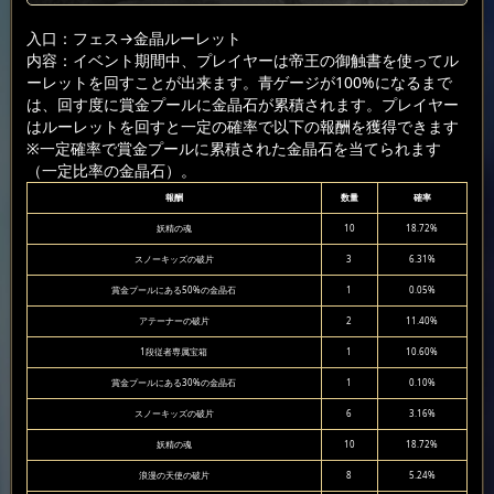
入口：フェス
→金晶ルーレット
内容：イベント期間中、プレイヤーは帝王の御触書を使ってル
ーレットを回すことが出来ます。青ゲージが100%になるまで
は、回す度に賞金プールに金晶石が累積されます。プレイヤー
はルーレットを回すと一定の確率で以下の報酬を獲得できます
※一定確率で賞金プールに累積された金晶石を当てられます
（一定比率の金晶石）。
報酬
数量
確率
妖精の魂
10
18.72%
スノーキッズの破片
3
6.31%
賞金プールにある50%の金晶石
1
0.05%
アテーナーの破片
2
11.40%
1段従者専属宝箱
1
10.60%
賞金プールにある30%の金晶石
1
0.10%
スノーキッズの破片
6
3.16%
妖精の魂
10
18.72%
浪漫の天使の破片
8
5.24%