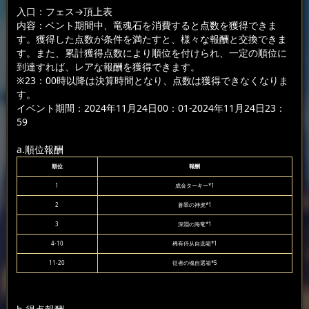
入口：フェス
→頂上表
内容：ベント期間中、竜魂石を消費すると点数を獲得できま
す。獲得した点数が条件を満たすと、様々な報酬と交換できま
す。また、累計獲得点数により順位を付けられ、一定の順位に
到達すれば、レアな報酬を獲得できます。
※23：00時以降は決算時間となり、点数は獲得できなくなりま
す。
イベント期間：2024年11月24日00：01-2024年11月24日23：
59
a.順位報酬
順位
報酬
1
成金ターキー*1
2
蒼翠の神虎*1
3
深淵の海竜*1
4-10
稀有侍从自选箱*1
11-20
従者の魂自選箱*5