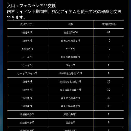
入口：フェス
→レア品交換
内容：イベント期間中、指定アイテムを使って次の報酬と交換
できます。
交換アイテム
報酬
期間限定回数
招待状*2
青晶石*4000
99
招待状*2
従者の魂自選箱*1
10
招待状*10
ケーキ*1
10
ケーキ*2
特級宝物自選箱*1
5
ケーキ*5
ワイン*1
1
ケーキ*5,ワイン*1
円卓騎士自選箱Lv1*1
1
招待状*3
深淵の海竜の破片*1
30
招待状*4
夜叉の装束の破片*1
30
招待状*4
夜叉の刃の破片*1
30
招待状*4
夜叉の翼の破片*1
30
青銅召喚令*2
深淵の海竜*1
1
白銀召喚令*2
玉紫金*1
1
黄金召喚令*2
焔獄龍王*1
1