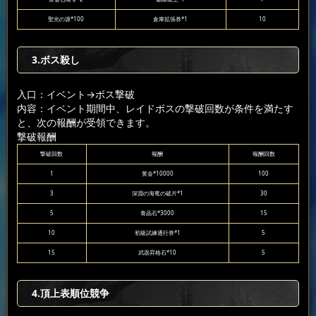
聖光の源*100
倉庫拡張券*1
10
3.ボス殺し
入口：イベント
→ボス撃破
内容：イベント期間中、レイドボスの撃破回数が条件を満たす
と、次の報酬が受領できます。
撃破報酬
撃破回数
報酬
報酬回数
1
黄金*10000
100
3
深淵の海竜の破片*1
30
5
青晶石*3000
15
10
初級試練通行券*1
5
15
武器昇格石*10
5
4.頂上表順位競争