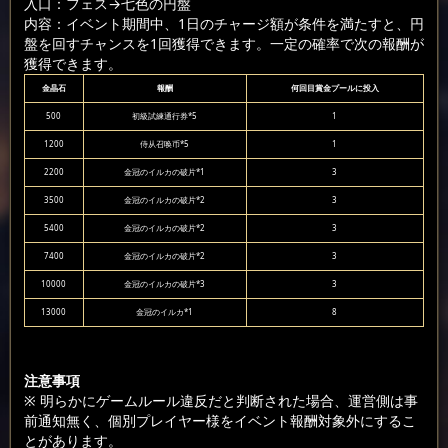
入口：フェス
→七色の円盤
内容：イベント期間中、1日のチャージ額が条件を満たすと、円
盤を回すチャンスを1回獲得できます。一定の確率で次の報酬が
獲得できます。
金晶石
報酬
何回目賞金プールに投入
500
初級試練通行券*5
1
1200
侍从召唤币*5
1
2200
金冠のイルカの破片*1
3
3500
金冠のイルカの破片*2
3
5400
金冠のイルカの破片*2
3
7400
金冠のイルカの破片*2
3
10000
金冠のイルカの破片*3
3
13000
金冠のイルカ*1
8
注意事項
※ 明らかにゲームルール違反だと判断された場合、運営側は事
前通知無く、個別プレイヤー様をイベント報酬対象外にするこ
とがあります。