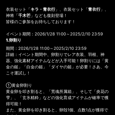
衣装セット「
キラ・青衣行
」、衣装セット「
青衣行
」、
神将「
千木芒
」なども復刻登場！
皆様のご参加をお待ちしております！
イベント期間：2026/1/28 11:00～2025/2/10 23:59
1.卵割り
期間：2026/1/28 11:00～2025/2/10 23:59
詳細：イベント期間中、卵割りでレア衣装、羽根、神
器、強化素材アイテムなどが入手可能！卵割りには「黄
金の鎚」「白金の鎚」「ダイヤの鎚」が必要！さあ、今
こそ運試し！
①黄金卵割り
黄金卵を叩き割ると、「荒魂所属箱」、そして「炎花の
雫」、「玄氷精粋」などの強化育成アイテムが確率で獲
得可能！
また、黄金卵を叩き割ると、卵殻1個、点数1点が獲得で