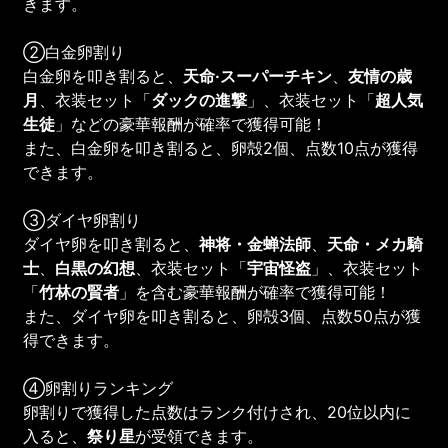
きます。
②白金卵割り
白金卵を叩き割ると、
天命·スーパーチキン
、
友情の歳
月
、衣装セット「
ダックの進撃
」、衣装セット「
超人気
生徒
」などの豪華報酬が確率で獲得可能！
また、白金卵を叩き割ると、卵殻2個、点数10点が獲得
できます。
③ダイヤ卵割り
ダイヤ卵を叩き割ると、
神将・金蝉法師
、
天命・メカ騎
士
、
白黒の幻想
、衣装セット「
宇宙怪盗
」、衣装セット
「
竹林の賢者
」を含む豪華報酬が確率で獲得可能！
また、ダイヤ卵を叩き割ると、卵殻3個、点数50点が獲
得できます。
④卵割りランキング
卵割りで獲得した点数はランク付けされ、20位以内に
入ると、
祭り星
が受領できます。