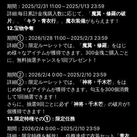
期間：2025/12/31 11:00～2025/1/13 23:59
詳細:毎日累計金塊購入数に応じて、「
魔翼・修羅の破
片
」、「
キラ・青衣行
」、
魔衣装備
がもらえます！
12.宝物争奪
期間①：2026/1/28 11:00～2025/2/3 23:59
詳細①：限定ルーレットでは、「
魔翼・修羅
」をはじ
め様々なアイテムが獲得できます。300金塊ご購入ごと
に、無料抽選チャンスを1回プレゼント！
期間②：2026/2/4 0:00～2025/2/10 23:59
詳細②：限定ルーレットでは、「
神将・千木芒
」をは
じめ様々なアイテムが獲得できます。勾玉を300個消費
して1回抽選できます！
さらに、抽選9回ごとに必ず「
神将・千木芒
」の破片が1
個獲得できます！
13.限定特権その①：限定任務
期間：2026/2/4 0:00～2025/2/10 23:59
詳細：限定特権を解放し、任務達成で衣装セット「
青衣